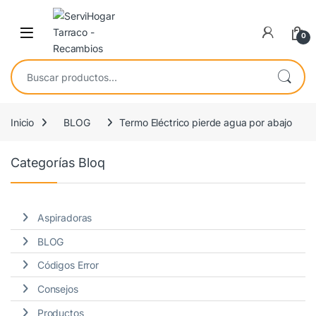
Saltar a navegación
saltar al contenido
Open
0
Buscar por:
Inicio
BLOG
Termo Eléctrico pierde agua por abajo
Categorías Bloq
Aspiradoras
BLOG
Códigos Error
Consejos
Productos