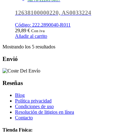
12638100000220, AS0033224
Código: 222.2890040-R011
29,89
€
Con iva
Añadir al carrito
Ordenado
Mostrando los 5 resultados
por
popularidad
Envió
Reseñas
Blog
Política privacidad
Condiciones de uso
Resolución de litigios en línea
Contacto
Tienda Física: