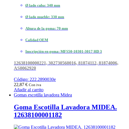
Ø lado cuba: 340 mm
Ø lado mueble: 330 mm
Altura de la goma: 70 mm
Calidad OEM
Inscripción en goma: MFS50-10301-3017 HD 3
12638100000221, 302730560016, 81874112, 81874006,
AS0062920
Código: 222.2890030e
22,87
€
Con iva
Añadir al carrito
Gomas escotilla lavadora Midea
Goma Escotilla Lavadora MIDEA.
12638100001182