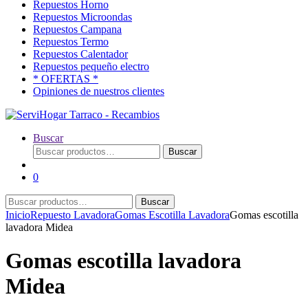
Repuestos Horno
Repuestos Microondas
Repuestos Campana
Repuestos Termo
Repuestos Calentador
Repuestos pequeño electro
* OFERTAS *
Opiniones de nuestros clientes
Buscar
Buscar
Buscar
por:
0
Buscar
Buscar
por:
Inicio
Repuesto Lavadora
Gomas Escotilla Lavadora
Gomas escotilla
lavadora Midea
Gomas escotilla lavadora
Midea