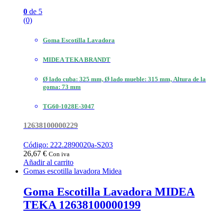
0
de 5
(0)
Goma Escotilla Lavadora
MIDEA TEKA BRANDT
Ø lado cuba: 325 mm, Ø lado mueble: 315 mm, Altura de la
goma: 73 mm
TG60-1028E-3047
12638100000229
Código: 222.2890020a-S203
26,67
€
Con iva
Añadir al carrito
Gomas escotilla lavadora Midea
Goma Escotilla Lavadora MIDEA
TEKA 12638100000199