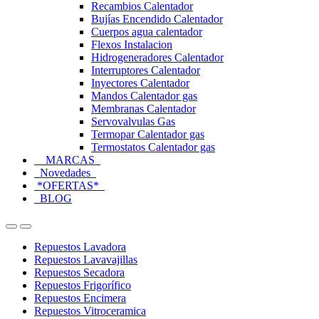
Recambios Calentador
Bujías Encendido Calentador
Cuerpos agua calentador
Flexos Instalacion
Hidrogeneradores Calentador
Interruptores Calentador
Inyectores Calentador
Mandos Calentador gas
Membranas Calentador
Servovalvulas Gas
Termopar Calentador gas
Termostatos Calentador gas
MARCAS
Novedades
*OFERTAS*
BLOG
Open
Close
Repuestos Lavadora
Repuestos Lavavajillas
Repuestos Secadora
Repuestos Frigorífico
Repuestos Encimera
Repuestos Vitroceramica