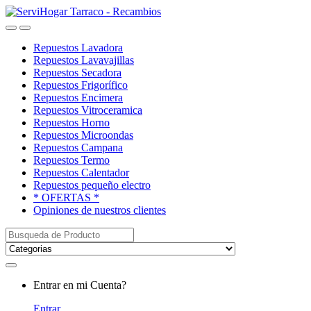
Saltar
saltar
a
al
Open
Close
navegación
contenido
Repuestos Lavadora
Repuestos Lavavajillas
Repuestos Secadora
Repuestos Frigorífico
Repuestos Encimera
Repuestos Vitroceramica
Repuestos Horno
Repuestos Microondas
Repuestos Campana
Repuestos Termo
Repuestos Calentador
Repuestos pequeño electro
* OFERTAS *
Opiniones de nuestros clientes
Buscar:
My
Entrar en mi Cuenta?
Account
Entrar