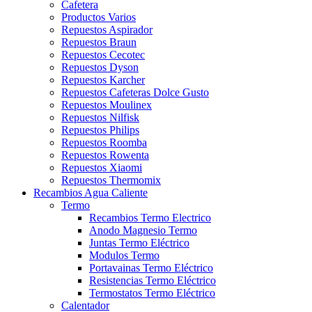
Cafetera
Productos Varios
Repuestos Aspirador
Repuestos Braun
Repuestos Cecotec
Repuestos Dyson
Repuestos Karcher
Repuestos Cafeteras Dolce Gusto
Repuestos Moulinex
Repuestos Nilfisk
Repuestos Philips
Repuestos Roomba
Repuestos Rowenta
Repuestos Xiaomi
Repuestos Thermomix
Recambios Agua Caliente
Termo
Recambios Termo Electrico
Anodo Magnesio Termo
Juntas Termo Eléctrico
Modulos Termo
Portavainas Termo Eléctrico
Resistencias Termo Eléctrico
Termostatos Termo Eléctrico
Calentador