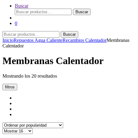
Buscar
Buscar
Buscar
por:
0
Buscar
Buscar
por:
Inicio
Repuestos Agua Caliente
Recambios Calentador
Membranas
Calentador
Membranas Calentador
Ordenado
Mostrando los 20 resultados
por
popularidad
filtros