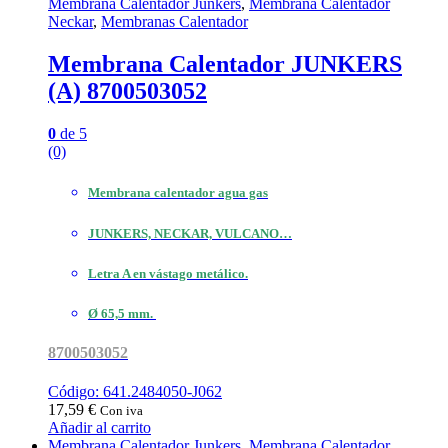
Membrana Calentador Junkers
,
Membrana Calentador
Neckar
,
Membranas Calentador
Membrana Calentador JUNKERS
(A) 8700503052
0
de 5
(0)
Membrana calentador agua gas
JUNKERS, NECKAR, VULCANO…
Letra A en vástago metálico.
Ø 65,5 mm.
8700503052
Código: 641.2484050-J062
17,59
€
Con iva
Añadir al carrito
Membrana Calentador Junkers
,
Membrana Calentador