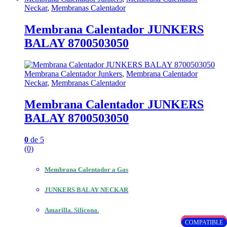
Neckar
,
Membranas Calentador
Membrana Calentador JUNKERS
BALAY 8700503050
Membrana Calentador Junkers
,
Membrana Calentador
Neckar
,
Membranas Calentador
Membrana Calentador JUNKERS
BALAY 8700503050
0
de 5
(0)
Membrana Calentador a Gas
JUNKERS BALAY NECKAR
Amarilla. Silicona.
ORIGINAL
ORIGINAL
ORIGINAL
ORIGINAL
ORIGINAL
ORIGINAL
ORIGINAL
ORIGINAL
ORIGINAL
ORIGINAL
ORIGINAL
ORIGINAL
OEM
OEM
OEM
COMPATIBLE
COMPATIBLE
COMPATIBLE
COMPATIBLE
COMPATIBLE