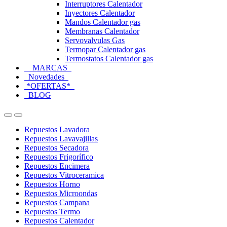
Interruptores Calentador
Inyectores Calentador
Mandos Calentador gas
Membranas Calentador
Servovalvulas Gas
Termopar Calentador gas
Termostatos Calentador gas
MARCAS
Novedades
*OFERTAS*
BLOG
Open
Close
Repuestos Lavadora
Repuestos Lavavajillas
Repuestos Secadora
Repuestos Frigorífico
Repuestos Encimera
Repuestos Vitroceramica
Repuestos Horno
Repuestos Microondas
Repuestos Campana
Repuestos Termo
Repuestos Calentador