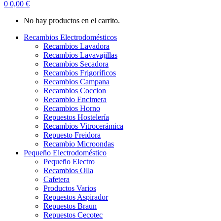
0
0,00
€
No hay productos en el carrito.
Recambios Electrodomésticos
Recambios Lavadora
Recambios Lavavajillas
Recambios Secadora
Recambios Frigoríficos
Recambios Campana
Recambios Coccion
Recambio Encimera
Recambios Horno
Repuestos Hostelería
Recambios Vitrocerámica
Repuesto Freidora
Recambio Microondas
Pequeño Electrodoméstico
Pequeño Electro
Recambios Olla
Cafetera
Productos Varios
Repuestos Aspirador
Repuestos Braun
Repuestos Cecotec