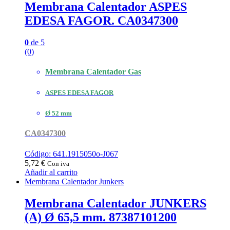
Membrana Calentador ASPES
EDESA FAGOR. CA0347300
0
de 5
(0)
Membrana Calentador Gas
ASPES EDESA FAGOR
Ø 52 mm
CA0347300
Código: 641.1915050o-J067
5,72
€
Con iva
Añadir al carrito
Membrana Calentador Junkers
Membrana Calentador JUNKERS
(A) Ø 65,5 mm. 87387101200