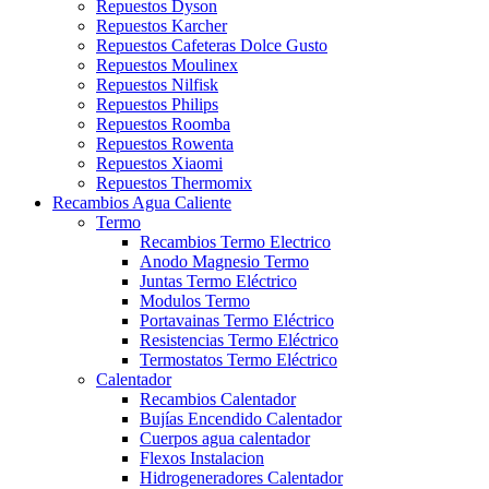
Repuestos Dyson
Repuestos Karcher
Repuestos Cafeteras Dolce Gusto
Repuestos Moulinex
Repuestos Nilfisk
Repuestos Philips
Repuestos Roomba
Repuestos Rowenta
Repuestos Xiaomi
Repuestos Thermomix
Recambios Agua Caliente
Termo
Recambios Termo Electrico
Anodo Magnesio Termo
Juntas Termo Eléctrico
Modulos Termo
Portavainas Termo Eléctrico
Resistencias Termo Eléctrico
Termostatos Termo Eléctrico
Calentador
Recambios Calentador
Bujías Encendido Calentador
Cuerpos agua calentador
Flexos Instalacion
Hidrogeneradores Calentador