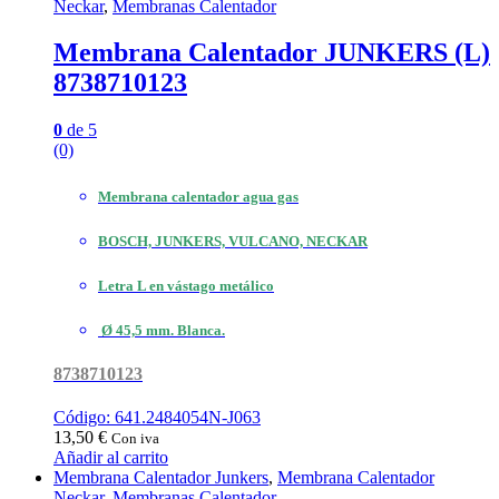
Neckar
,
Membranas Calentador
Membrana Calentador JUNKERS (L)
8738710123
0
de 5
(0)
Membrana calentador agua gas
BOSCH, JUNKERS, VULCANO, NECKAR
Letra
L
en vástago metálico
Ø 45,5 mm. Blanca.
8738710123
Código: 641.2484054N-J063
13,50
€
Con iva
Añadir al carrito
Membrana Calentador Junkers
,
Membrana Calentador
Neckar
,
Membranas Calentador