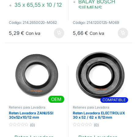
BALAY BOSCH
35 x 65,55 x 10 / 12
SIEMENS
mm.
35 x 72 x 10 / 12
DC62-00008A
mm.
Código: 214.2650020-M062
Código: 214.1200125-M069
00613082,
5,29
€
5,66
€
Con iva
Con iva
00171291
OEM
COMPATIBLE
Retenes para Lavadora
Retenes para Lavadora
Reten Lavadora ZANUSSI
Reten Lavadora ELECTROLUX
30x52x10/12 mm
30 x 52 / 62 x 8/12mm
50095515008
1240243012
(0)
(0)
0
0
d
d