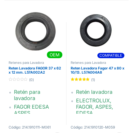
OEM
COMPATIBLE
Retenes para Lavadora
Retenes para Lavadora
Reten Lavadora FAGOR 37 x 62
Reten Lavadora Fagor 47 x 80 x
x 12 mm. L57A002A2
10/13. L57A004A8
(0)
(1)
0
Valorado con
d
5.00
de 5
Retén para
Retén lavadora
e
5
lavadora
ELECTROLUX,
FAGOR EDESA
FAGOR, ASPES,
ASPES
EDESA,…
37 x 62 x 12mm.
47 x 80 x 10 / 13
mm. Triple labio
Código: 214.1910111-M061
Código: 214.1910120-M059
Fagor: