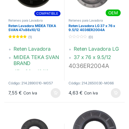
OEM
COMPATIBLE
Retenes para Lavadora
Retenes para Lavadora
Reten Lavadora MIDEA TEKA
Reten Lavadora LG 37 x 76 x
SVAN 47x88x10/12
9.5/12 4036ER2004A
mm.12638100003305
(1)
(0)
Valorado con
0
5.00
de 5
d
Reten Lavadora
Reten Lavadora LG
e
5
MIDEA TEKA SVAN
37 x 76 x 9.5/12
BRAND
4036ER2004A
47 x 88 x 10/12 mm.
12638100003305
Código: 214.2890010-M057
Código: 214.2650030-M066
– 81874179 –
7,55
€
4,63
€
AS0074222
Con iva
Con iva