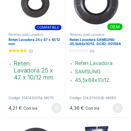
OEM
COMPATIBLE
Retenes para Lavadora
Retenes para Lavadora
Reten Lavadora 25 x 47 x 10/12
Reten Lavadora SAMSUNG
mm
45,5x84x10/12. DC62-00156A
(2)
(0)
Valorado
0
con
4.50
de
d
Reten
Reten Lavadora
5
e
5
Lavadora 25 x
SAMSUNG
47 x 10/12 mm
45,5x84x10/12.
CANDY TEKA
DC62-00156A
OTSEIN
Código: 214.1410011a-M075
Código: 214.3700030-M063
ELECTROLUX
VESTEL
4,21
€
4,36
€
Con iva
Con iva
INDESIT
WHIRLPOOL