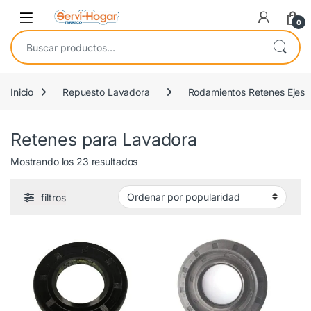
Saltar a navegación
saltar al contenido
Open
0
Buscar por:
Inicio
Repuesto Lavadora
Rodamientos Retenes Ejes
Retenes para Lavadora
Ordenado por popularidad
Mostrando los 23 resultados
filtros