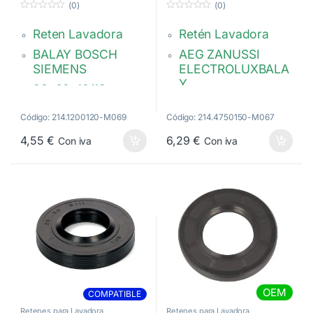
(0)
(0)
0
0
d
d
Reten Lavadora
Retén Lavadora
e
e
5
5
BALAY BOSCH
AEG ZANUSSI
SIEMENS
ELECTROLUXBALA
Y
28x62x10/12 mm
35x62x11/12,5
Eurowasher 6 Kg
Código: 214.1200120-M069
Código: 214.4750150-M067
Bosch: 00425642
00613083
–
Electrolux:
4,55
€
6,29
€
Con iva
Con iva
1249685007
OEM
COMPATIBLE
Retenes para Lavadora
Retenes para Lavadora