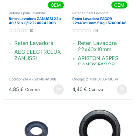
OEM
OEM
Retenes para Lavadora
Retenes para Lavadora
Reten Lavadora ZANUSSI 22 x
Reten Lavadora FAGOR
40 / 51 x 8/12 1240242006
22x40x10mm 5 kg L57A000A6
(0)
(0)
0
0
d
d
Reten Lavadora
Reten Lavadora
e
e
5
5
22x40x10mm
AEG ELECTROLUX
ZANUSSI
ARISTON ASPES
CANDY FAGOR
22 x 40 / 51 x 8/12
EDESA INDESIT
1240242006
Triple labio, Tipo
Código: 214.4750140-M068
Código: 214.1910100-M064
cuba 5 kg
4,85
€
4,40
€
Con iva
Con iva
L57A000A6