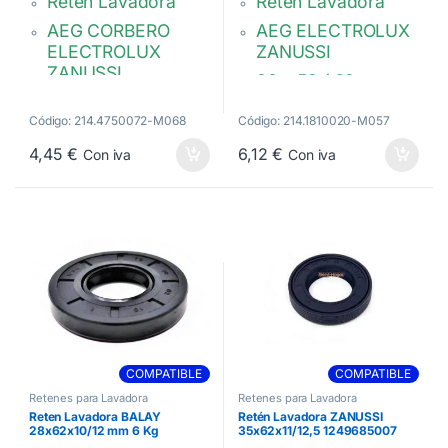
Reten Lavadora
Reten Lavadora
e
e
5
5
AEG CORBERO
AEG ELECTROLUX
ELECTROLUX
ZANUSSI
ZANUSSI
30 x 52 / 62 x
30x52x10/12 mm
8/12mm
Código: 214.4750072-M068
Código: 214.1810020-M057
50095515008
1240243012
4,45
€
6,12
€
Con iva
Con iva
COMPATIBLE
COMPATIBLE
Retenes para Lavadora
Retenes para Lavadora
Reten Lavadora BALAY
Retén Lavadora ZANUSSI
28x62x10/12 mm 6 Kg
35x62x11/12,5 1249685007
00613083