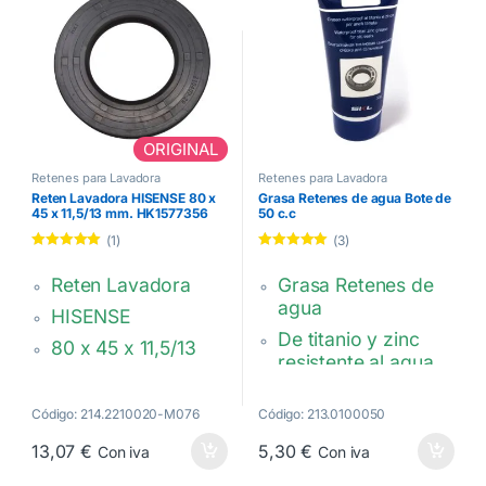
25 x 47 x 10/12
mm
92445469,
132584900,
C00002592 ,
482000072583
ORIGINAL
Retenes para Lavadora
Retenes para Lavadora
Reten Lavadora HISENSE 80 x
Grasa Retenes de agua Bote de
45 x 11,5/13 mm. HK1577356
50 c.c
(1)
(3)
Valorado con
Valorado con
5.00
de 5
5.00
de 5
Reten Lavadora
Grasa Retenes de
agua
HISENSE
De titanio y zinc
80 x 45 x 11,5/13
resistente al agua
mm.
Máx. 140°C
HK1577356
Código: 214.2210020-M076
Código: 213.0100050
Bote de 50 c.c
13,07
€
5,30
€
Con iva
Con iva