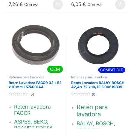
L57A004A8 ,
L57A002A2,
7,26
€
6,05
€
Con iva
Con iva
3790024206
AS0008053
Candy: 7011124
OEM
COMPATIBLE
Retenes para Lavadora
Retenes para Lavadora
Reten Lavadora FAGOR 32 x 52
Retén Lavadora BALAY BOSCH
x 10 mm L57A001A4
42,4 x 72 x 10/12,5 00619809
(0)
(0)
0
0
d
d
Retén para
Retén lavadora
e
e
5
5
FAGOR
lavadora
ASPES, BEKO,
BALAY, BOSCH,
BRANDT,EDESA,
SIEMENS