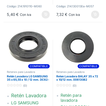
ELECTROLUX,
Medidas: 42,4 x 72
FAGOR,
Código: 214.1910110-M060
Código: 214.1300130a-M057
x 10 / 12 mm.
GENERAL
5,40
€
7,32
€
Con iva
Con iva
Código grabado:
ELECTRIC,
9000067715.
GORENJE, MABE,
OCEAN, …
00619809
32x52x10 mm
L57A001A4
COMPATIBLE
COMPATIBLE
Retenes para Lavadora
Retenes para Lavadora
Retén Lavadora LG SAMSUNG
Reten Lavadora BALAY 35 x 72
35 x 65,55 x 10 / 12 mm. DC62-
x 10/12 mm. 00613082
00008A
(0)
(0)
0
0
d
d
Retén Lavadora
Retén para
e
e
5
5
lavadora
LG SAMSUNG