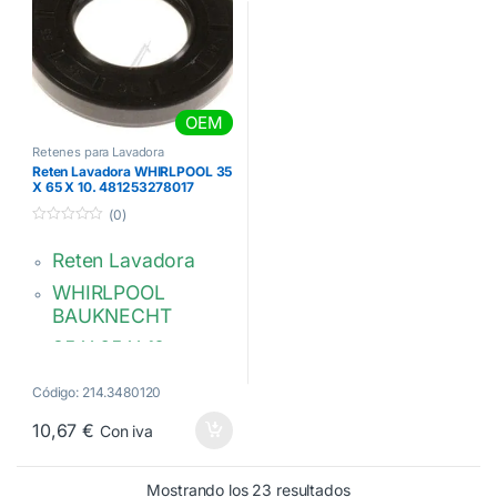
OEM
Retenes para Lavadora
Reten Lavadora WHIRLPOOL 35
X 65 X 10. 481253278017
(0)
0
d
Reten Lavadora
e
5
WHIRLPOOL
BAUKNECHT
35 X 65 X 10.
481253278017,
Código: 214.3480120
C00332685
10,67
€
Con iva
Ordenado por popul
Mostrando los 23 resultados