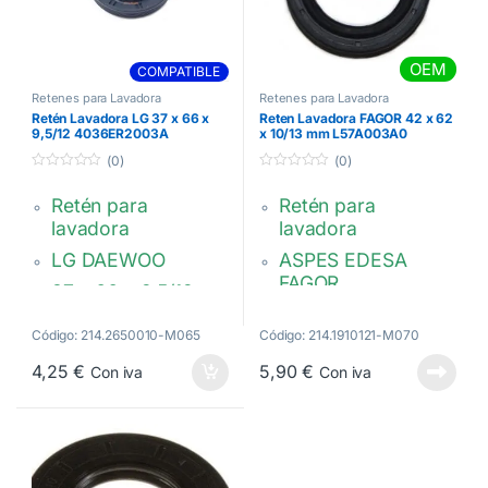
OEM
COMPATIBLE
Retenes para Lavadora
Retenes para Lavadora
Retén Lavadora LG 37 x 66 x
Reten Lavadora FAGOR 42 x 62
9,5/12 4036ER2003A
x 10/13 mm L57A003A0
(0)
(0)
0
0
d
d
Retén para
Retén para
e
e
5
5
lavadora
lavadora
LG DAEWOO
ASPES EDESA
FAGOR
37 x 66 x 9,5/12
mm.
42 x 62 x 10/13
Código: 214.2650010-M065
Código: 214.1910121-M070
4036ER2003A ­
Lavadora de 8 KG
4036EN2001B –
4,25
€
5,90
€
Con iva
Con iva
L57A003A0
4036ER3001A