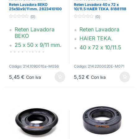
Reten Lavadora BEKO
Reten Lavadora 40 x 72 x
25x50x9/11 mm. 2823410100
10/11.5 HAIER TEKA. 81881118
(0)
(0)
0
0
d
d
Reten Lavadora
Reten Lavadora
e
e
5
5
BEKO
HAIER TEKA.
25 x 50 x 9/11 mm.
40 x 72 x 10/11.5
2823410100
81881118,
49046312,
Código: 214.1090010a-M056
Código: 214.2200020E-M071
0020300340B
5,45
€
5,52
€
Con iva
Con iva