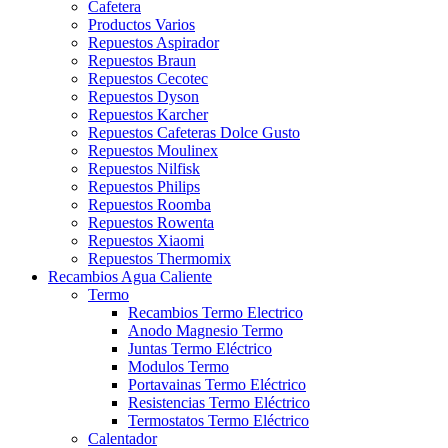
Cafetera
Productos Varios
Repuestos Aspirador
Repuestos Braun
Repuestos Cecotec
Repuestos Dyson
Repuestos Karcher
Repuestos Cafeteras Dolce Gusto
Repuestos Moulinex
Repuestos Nilfisk
Repuestos Philips
Repuestos Roomba
Repuestos Rowenta
Repuestos Xiaomi
Repuestos Thermomix
Recambios Agua Caliente
Termo
Recambios Termo Electrico
Anodo Magnesio Termo
Juntas Termo Eléctrico
Modulos Termo
Portavainas Termo Eléctrico
Resistencias Termo Eléctrico
Termostatos Termo Eléctrico
Calentador