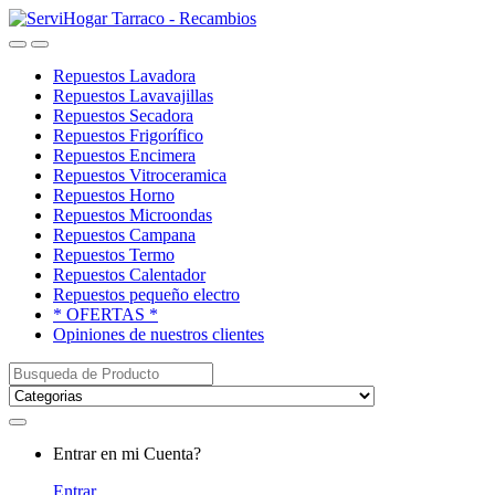
Saltar
saltar
a
al
Open
Close
navegación
contenido
Repuestos Lavadora
Repuestos Lavavajillas
Repuestos Secadora
Repuestos Frigorífico
Repuestos Encimera
Repuestos Vitroceramica
Repuestos Horno
Repuestos Microondas
Repuestos Campana
Repuestos Termo
Repuestos Calentador
Repuestos pequeño electro
* OFERTAS *
Opiniones de nuestros clientes
Buscar:
My
Entrar en mi Cuenta?
Account
Entrar