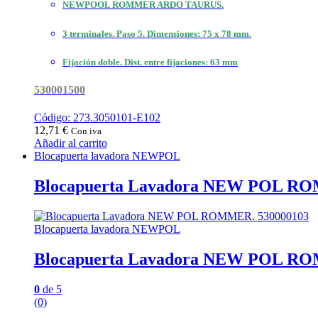
NEWPOOL ROMMER ARDO TAURUS.
3 terminales. Paso 5. Dimensiones: 75 x 78 mm.
Fijación doble. Dist. entre fijaciones: 63 mm
530001500
Código: 273.3050101-E102
12,71
€
Con iva
Añadir al carrito
Blocapuerta lavadora NEWPOL
Blocapuerta Lavadora NEW POL RO
Blocapuerta lavadora NEWPOL
Blocapuerta Lavadora NEW POL RO
0
de 5
(0)