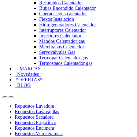
Recambios Calentador
Bujías Encendido Calentador
Cuerpos agua calentador
Flexos Instalacion
Hidrogeneradores Calentador
Interruptores Calentador
Inyectores Calentador
Mandos Calentador gas
Membranas Calentador
Servovalvulas Gas
Termopar Calentador gas
Termostatos Calentador gas
MARCAS
Novedades
*OFERTAS*
BLOG
Open
Close
Repuestos Lavadora
Repuestos Lavavajillas
Repuestos Secadora
Repuestos Frigorífico
Repuestos Encimera
Repuestos Vitroceramica