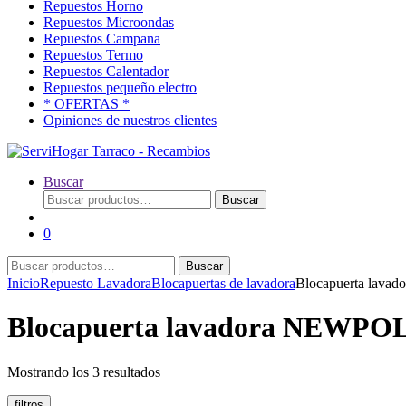
Repuestos Horno
Repuestos Microondas
Repuestos Campana
Repuestos Termo
Repuestos Calentador
Repuestos pequeño electro
* OFERTAS *
Opiniones de nuestros clientes
Buscar
Buscar
Buscar
por:
0
Buscar
Buscar
por:
Inicio
Repuesto Lavadora
Blocapuertas de lavadora
Blocapuerta lav
Blocapuerta lavadora NEWPO
Ordenado
Mostrando los 3 resultados
por
popularidad
filtros