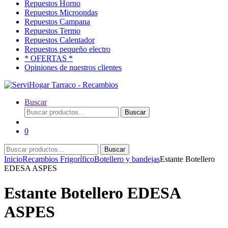
Repuestos Horno
Repuestos Microondas
Repuestos Campana
Repuestos Termo
Repuestos Calentador
Repuestos pequeño electro
* OFERTAS *
Opiniones de nuestros clientes
Buscar
Buscar
Buscar
por:
0
Buscar
Buscar
por:
Inicio
Recambios Frigorífico
Botellero y bandejas
Estante Botellero
EDESA ASPES
Estante Botellero EDESA
ASPES