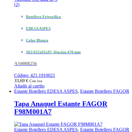
(2)
Botellero Frigorífico
EDESA ASPES
Color Blanco
502/452x65x95, fijación 470 mm
AS0008256
Código: 421.1910021
33,69
€
Con iva
Añadir al carrito
Estante Botellero EDESA ASPES
,
Estante Botellero FAGOR
Tapa Anaquel Estante FAGOR
F98M001A7
Estante Botellero EDESA ASPES
,
Estante Botellero FAGOR