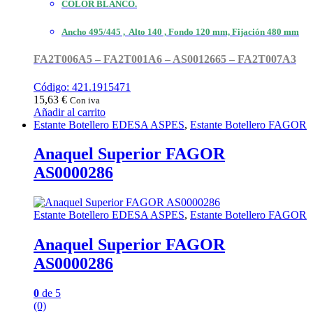
COLOR BLANCO.
Ancho 495/445 , Alto 140 , Fondo 120 mm, Fijación 480 mm
FA2T006A5 – FA2T001A6 – AS0012665 – FA2T007A3
Código: 421.1915471
15,63
€
Con iva
Añadir al carrito
Estante Botellero EDESA ASPES
,
Estante Botellero FAGOR
Anaquel Superior FAGOR
AS0000286
Estante Botellero EDESA ASPES
,
Estante Botellero FAGOR
Anaquel Superior FAGOR
AS0000286
0
de 5
(0)