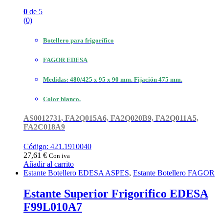
0
de 5
(0)
Botellero para frigorífico
FAGOR EDESA
Medidas: 480/425 x 95 x 90 mm. Fijación 475 mm.
Color blanco.
AS0012731, FA2Q015A6, FA2Q020B9, FA2Q011A5,
FA2C018A9
Código: 421.1910040
27,61
€
Con iva
Añadir al carrito
Estante Botellero EDESA ASPES
,
Estante Botellero FAGOR
Estante Superior Frigorifico EDESA
F99L010A7