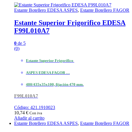
Estante Botellero EDESA ASPES
,
Estante Botellero FAGOR
Estante Superior Frigorifico EDESA
F99L010A7
0
de 5
(0)
Estante Superior Frigorífico
ASPES EDESA FAGOR …
480/435x35x100, fijación 470 mm.
F99L010A7
Código: 421.1910023
10,74
€
Con iva
Añadir al carrito
Estante Botellero EDESA ASPES
,
Estante Botellero FAGOR