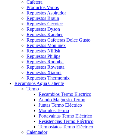
Cafetera
Productos Varios
Repuestos Aspirador
Repuestos Braun
Repuestos Cecotec
Repuestos Dyson
Repuestos Karcher
Repuestos Cafeteras Dolce Gusto
Repuestos Moulinex
Repuestos Nilfisk
Repuestos Philips
Repuestos Roomba
Repuestos Rowenta
Repuestos Xiaomi
Repuestos Thermomix
Recambios Agua Caliente
Termo
Recambios Termo Electrico
Anodo Magnesio Termo
Juntas Termo Eléctrico
Modulos Termo
Portavainas Termo Eléctrico
Resistencias Termo Eléctrico
Termostatos Termo Eléctrico
Calentador