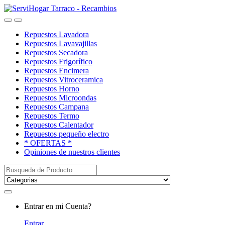
Saltar
saltar
a
al
Open
Close
navegación
contenido
Repuestos Lavadora
Repuestos Lavavajillas
Repuestos Secadora
Repuestos Frigorífico
Repuestos Encimera
Repuestos Vitroceramica
Repuestos Horno
Repuestos Microondas
Repuestos Campana
Repuestos Termo
Repuestos Calentador
Repuestos pequeño electro
* OFERTAS *
Opiniones de nuestros clientes
Buscar:
My
Entrar en mi Cuenta?
Account
Entrar