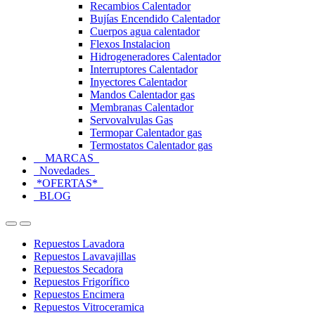
Recambios Calentador
Bujías Encendido Calentador
Cuerpos agua calentador
Flexos Instalacion
Hidrogeneradores Calentador
Interruptores Calentador
Inyectores Calentador
Mandos Calentador gas
Membranas Calentador
Servovalvulas Gas
Termopar Calentador gas
Termostatos Calentador gas
MARCAS
Novedades
*OFERTAS*
BLOG
Open
Close
Repuestos Lavadora
Repuestos Lavavajillas
Repuestos Secadora
Repuestos Frigorífico
Repuestos Encimera
Repuestos Vitroceramica