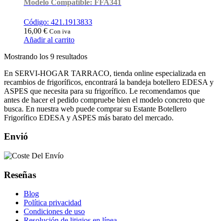
Modelo Compatible: FFA341
Código: 421.1913833
16,00
€
Con iva
Añadir al carrito
Ordenado
Mostrando los 9 resultados
por
En SERVI-HOGAR TARRACO, tienda online especializada en
popularidad
recambios de frigoríficos, encontrará la bandeja botellero EDESA y
ASPES que necesita para su frigorífico. Le recomendamos que
antes de hacer el pedido compruebe bien el modelo concreto que
busca. En nuestra web puede comprar su Estante Botellero
Frigorífico EDESA y ASPES más barato del mercado.
Envió
Reseñas
Blog
Política privacidad
Condiciones de uso
Resolución de litigios en línea