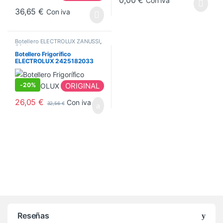
0,00
€
Con iva
36,65
€
Con iva
Botellero ELECTROLUX ZANUSSI
,
Ofertas
Botellero Frigorífico
ELECTROLUX 2425182033
-
20%
ORIGINAL
26,05
€
Con iva
32,56
€
Reseñas