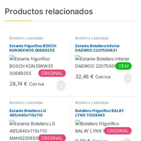
Productos relacionados
Botellero y bandejas
Botellero y bandejas
Estante frigorifico BOSCH
Estante Botellero Inferior
KGN39XW35 00689255
DAEWOO 2207500631
OEM
ORIGINAL
32,46
€
Con iva
28,74
€
Con iva
Botellero y bandejas
Botellero y bandejas
Estante Botellero LG
Botellero Frigorifico BALAY
485/440x115x110
LYNX 11028443
MAN62268507
ORIGINAL
ORIGINAL