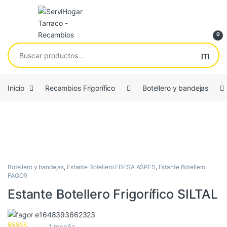
Saltar a navegación
saltar al contenido
Open
0
Buscar por:
Inicio
Recambios Frigorífico
Botellero y bandejas
COMPATIBLE
Botellero y bandejas
,
Estante Botellero EDESA ASPES
,
Estante Botellero
FAGOR
Estante Botellero Frigorífico SILTAL
1
reseña