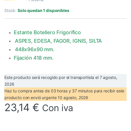
Valorado con
1
5.00
de 5 en
Stock:
Solo quedan 1 disponibles
base a
valoración de
un cliente
Estante Botellero Frigorífico
ASPES, EDESA, FAGOR, IGNIS, SILTA
448x96x90 mm.
Fijación 418 mm.
Este producto será recogido por el transportista el
7 agosto,
2026
Haz tu compra antes de
03 horas y 37 minutos
para recibir este
producto con envió urgente
10 agosto, 2026
23,14
€
Con iva