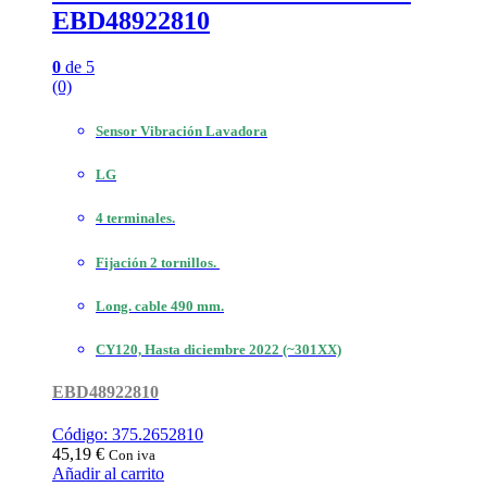
EBD48922810
0
de 5
(0)
Sensor Vibración Lavadora
LG
4 terminales.
Fijación 2 tornillos.
Long. cable 490 mm.
CY120, Hasta diciembre 2022 (~301XX)
EBD48922810
Código: 375.2652810
45,19
€
Con iva
Añadir al carrito