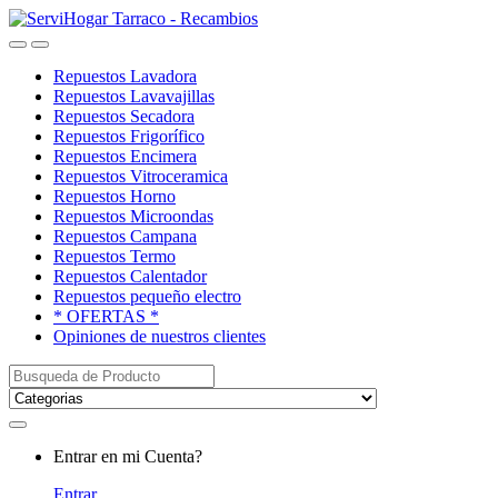
Saltar
saltar
a
al
Open
Close
navegación
contenido
Repuestos Lavadora
Repuestos Lavavajillas
Repuestos Secadora
Repuestos Frigorífico
Repuestos Encimera
Repuestos Vitroceramica
Repuestos Horno
Repuestos Microondas
Repuestos Campana
Repuestos Termo
Repuestos Calentador
Repuestos pequeño electro
* OFERTAS *
Opiniones de nuestros clientes
Buscar:
My
Entrar en mi Cuenta?
Account
Entrar