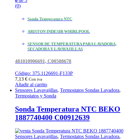
0
de 5
(0)
Sonda Temperatura NTC
ARISTON INDESIR WHIRLPOOL
SENSOR DE TEMPERATURA PARA LAVADORA,
SECADORA Y LAVAVAJILLAS
481010906691, C00508678
Código: 375.1126691-F133P
7,13
€
Con iva
Añadir al carrito
Sensores Lavavajillas
,
Termostatos Sondas Lavadora
,
Termostatos y Sonda
Sonda Temperatura NTC BEKO
1887740400 C00912639
Sensores Lavavajillas
,
Termostatos Sondas Lavadora
,