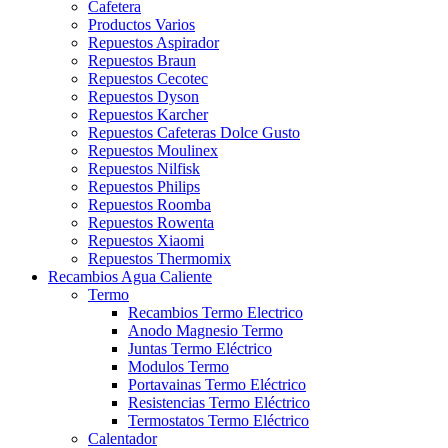
Cafetera
Productos Varios
Repuestos Aspirador
Repuestos Braun
Repuestos Cecotec
Repuestos Dyson
Repuestos Karcher
Repuestos Cafeteras Dolce Gusto
Repuestos Moulinex
Repuestos Nilfisk
Repuestos Philips
Repuestos Roomba
Repuestos Rowenta
Repuestos Xiaomi
Repuestos Thermomix
Recambios Agua Caliente
Termo
Recambios Termo Electrico
Anodo Magnesio Termo
Juntas Termo Eléctrico
Modulos Termo
Portavainas Termo Eléctrico
Resistencias Termo Eléctrico
Termostatos Termo Eléctrico
Calentador