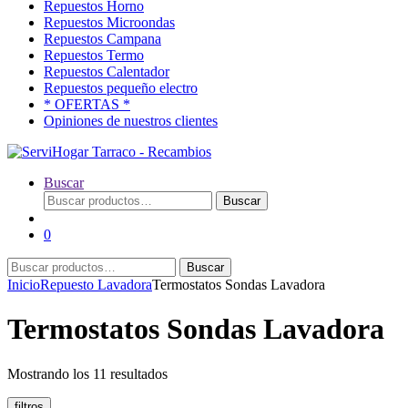
Repuestos Horno
Repuestos Microondas
Repuestos Campana
Repuestos Termo
Repuestos Calentador
Repuestos pequeño electro
* OFERTAS *
Opiniones de nuestros clientes
Buscar
Buscar
Buscar
por:
0
Buscar
Buscar
por:
Inicio
Repuesto Lavadora
Termostatos Sondas Lavadora
Termostatos Sondas Lavadora
Ordenado
Mostrando los 11 resultados
por
popularidad
filtros