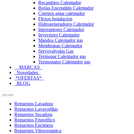
Recambios Calentador
Bujías Encendido Calentador
Cuerpos agua calentador
Flexos Instalacion
Hidrogeneradores Calentador
Interruptores Calentador
Inyectores Calentador
Mandos Calentador gas
Membranas Calentador
Servovalvulas Gas
Termopar Calentador gas
Termostatos Calentador gas
MARCAS
Novedades
*OFERTAS*
BLOG
Open
Close
Repuestos Lavadora
Repuestos Lavavajillas
Repuestos Secadora
Repuestos Frigorífico
Repuestos Encimera
Repuestos Vitroceramica