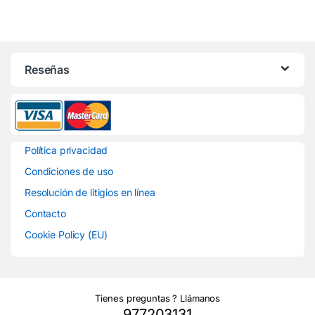
Reseñas
Política privacidad
Condiciones de uso
Resolución de litigios en línea
Contacto
Cookie Policy (EU)
Tienes preguntas ? Llámanos
977203131