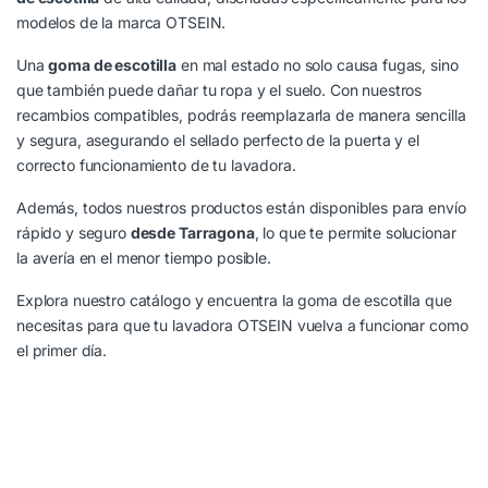
modelos de la marca OTSEIN.
Una
goma de escotilla
en mal estado no solo causa fugas, sino
que también puede dañar tu ropa y el suelo. Con nuestros
recambios compatibles, podrás reemplazarla de manera sencilla
y segura, asegurando el sellado perfecto de la puerta y el
correcto funcionamiento de tu lavadora.
Además, todos nuestros productos están disponibles para envío
rápido y seguro
desde Tarragona
, lo que te permite solucionar
la avería en el menor tiempo posible.
Explora nuestro catálogo y encuentra la goma de escotilla que
necesitas para que tu lavadora OTSEIN vuelva a funcionar como
el primer día.