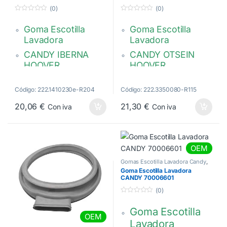
43019185
81452547
(0)
(0)
0
0
d
d
Goma Escotilla
Goma Escotilla
e
e
5
5
Lavadora
Lavadora
CANDY IBERNA
CANDY OTSEIN
HOOVER
HOOVER
Ø cuba: 370 mm, Ø
Carga superior
mueble: 370 mm
Código: 222.1410230e-R204
Código: 222.3350080-R115
81452547,
Altura: 65 mm
20,06
€
21,30
€
46001653,
Con iva
Con iva
70006589,
46001221
43019185,
41037248,
OEM
41021143
Gomas Escotilla Lavadora Candy
,
Gomas escotilla lavadora Hoover
,
Goma Escotilla Lavadora
Gomas escotilla lavadora Otsein
CANDY 70006601
(0)
0
d
Goma Escotilla
e
OEM
5
Lavadora