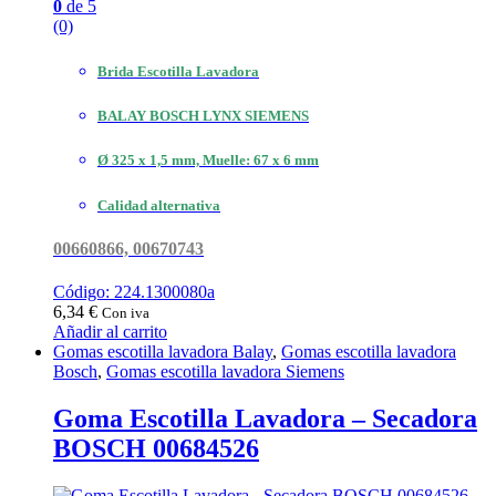
0
de 5
(0)
Brida Escotilla Lavadora
BALAY BOSCH LYNX SIEMENS
Ø 325 x 1,5 mm, Muelle: 67 x 6 mm
Calidad alternativa
00660866, 00670743
Código: 224.1300080a
6,34
€
Con iva
Añadir al carrito
Gomas escotilla lavadora Balay
,
Gomas escotilla lavadora
Bosch
,
Gomas escotilla lavadora Siemens
Goma Escotilla Lavadora – Secadora
BOSCH 00684526