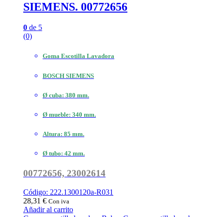
SIEMENS. 00772656
0
de 5
(0)
Goma Escotilla Lavadora
BOSCH SIEMENS
Ø cuba: 380 mm.
Ø mueble: 340 mm.
Altura: 85 mm.
Ø tubo: 42 mm.
00772656, 23002614
Código: 222.1300120a-R031
28,31
€
Con iva
Añadir al carrito