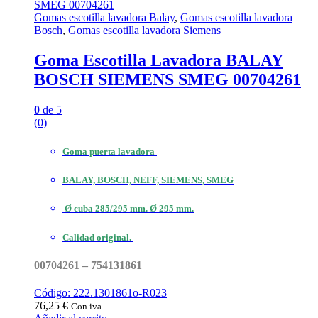
Gomas escotilla lavadora Balay
,
Gomas escotilla lavadora
Bosch
,
Gomas escotilla lavadora Siemens
Goma Escotilla Lavadora BALAY
BOSCH SIEMENS SMEG 00704261
0
de 5
(0)
Goma puerta lavadora
BALAY, BOSCH, NEFF, SIEMENS, SMEG
Ø cuba 285/295 mm. Ø 295 mm.
Calidad original.
00704261 – 754131861
Código: 222.1301861o-R023
76,25
€
Con iva