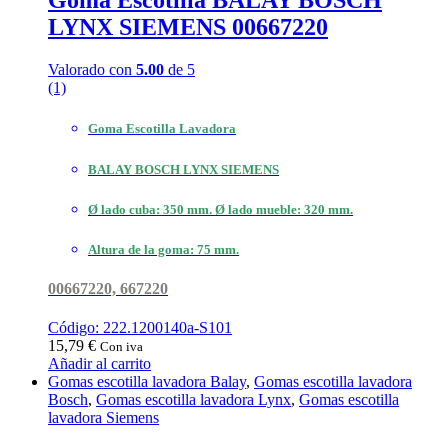
Goma Escotilla BALAY BOSCH
LYNX SIEMENS 00667220
Valorado con
5.00
de 5
(1)
Goma Escotilla Lavadora
BALAY BOSCH LYNX SIEMENS
Ø lado cuba: 350 mm. Ø lado mueble: 320 mm.
Altura de la goma: 75 mm.
00667220, 667220
Código: 222.1200140a-S101
15,79
€
Con iva
Añadir al carrito
Gomas escotilla lavadora Balay
,
Gomas escotilla lavadora
Bosch
,
Gomas escotilla lavadora Lynx
,
Gomas escotilla
lavadora Siemens