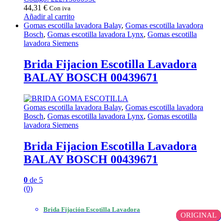
44,31
€
Con iva
Añadir al carrito
Gomas escotilla lavadora Balay
,
Gomas escotilla lavadora
Bosch
,
Gomas escotilla lavadora Lynx
,
Gomas escotilla
lavadora Siemens
Brida Fijacion Escotilla Lavadora
BALAY BOSCH 00439671
Gomas escotilla lavadora Balay
,
Gomas escotilla lavadora
Bosch
,
Gomas escotilla lavadora Lynx
,
Gomas escotilla
lavadora Siemens
Brida Fijacion Escotilla Lavadora
BALAY BOSCH 00439671
0
de 5
(0)
Brida Fijación Escotilla Lavadora
ORIGINAL
ORIGINAL
ORIGINAL
OEM
OEM
OEM
OEM
OEM
OEM
OEM
COMPATIBLE
COMPATIBLE
COMPATIBLE
COMPATIBLE
COMPATIBLE
COMPATIBLE
COMPATIBLE
COMPATIBLE
COMPATIBLE
COMPATIBLE