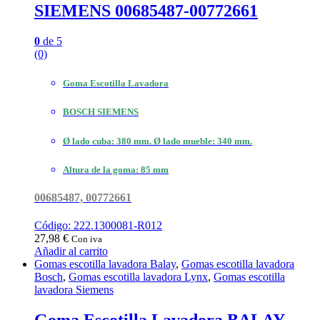
SIEMENS 00685487-00772661
0
de 5
(0)
Goma Escotilla Lavadora
BOSCH SIEMENS
Ø lado cuba: 380 mm. Ø lado mueble: 340 mm.
Altura de la goma: 85 mm
00685487, 00772661
Código: 222.1300081-R012
27,98
€
Con iva
Añadir al carrito
Gomas escotilla lavadora Balay
,
Gomas escotilla lavadora
Bosch
,
Gomas escotilla lavadora Lynx
,
Gomas escotilla
lavadora Siemens