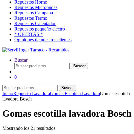
Repuestos Horno
Repuestos Microondas
Repuestos Campana
Repuestos Termo
Repuestos Calentador
Repuestos pequeño electro
* OFERTAS *
Opiniones de nuestros clientes
Buscar
Buscar
Buscar
por:
0
Buscar
Buscar
por:
Inicio
Repuesto Lavadora
Gomas Escotilla Lavadora
Gomas escotilla
lavadora Bosch
Gomas escotilla lavadora Bosch
Ordenado
Mostrando los 21 resultados
por