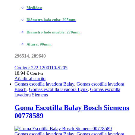
Medidas:
Diámetro lado cuba: 295mm.
Diámetro lado mueble: 270mm.
Altura: 90mm.
296514, 289640
Código: 222.1200110-S205
18,94
€
Con iva
Añadir al carrito
Gomas escotilla lavadora Balay
,
Gomas escotilla lavadora
Bosch
,
Gomas escotilla lavadora Lynx
,
Gomas escotilla
lavadora Siemens
Goma Escotilla Balay Bosch Siemens
00778589
Gomas escotilla lavadora Balay
,
Gomas escotilla lavadora