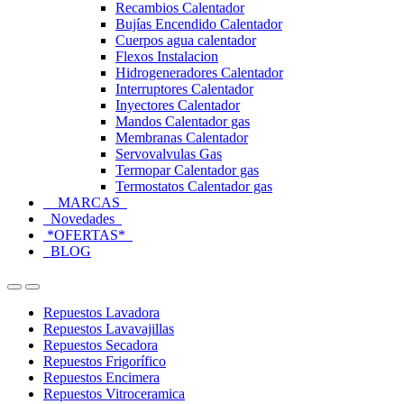
Recambios Calentador
Bujías Encendido Calentador
Cuerpos agua calentador
Flexos Instalacion
Hidrogeneradores Calentador
Interruptores Calentador
Inyectores Calentador
Mandos Calentador gas
Membranas Calentador
Servovalvulas Gas
Termopar Calentador gas
Termostatos Calentador gas
MARCAS
Novedades
*OFERTAS*
BLOG
Open
Close
Repuestos Lavadora
Repuestos Lavavajillas
Repuestos Secadora
Repuestos Frigorífico
Repuestos Encimera
Repuestos Vitroceramica