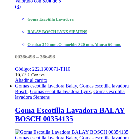
Valorado con
5.00
de 5
(3)
Goma Escotilla Lavadora
BALAY BOSCH LYNX SIEMENS
Ø cuba: 340 mm. Ø mueble: 320 mm. Altura: 60 mm.
00366498 – 366498
Código: 222.1300071-T110
16,77
€
Con iva
Añadir al carrito
Gomas escotilla lavadora Balay
,
Gomas escotilla lavadora
Bosch
,
Gomas escotilla lavadora Lynx
,
Gomas escotilla
lavadora Siemens
Goma Escotilla Lavadora BALAY
BOSCH 00354135
Gomas escotilla lavadora Balay
,
Gomas escotilla lavadora