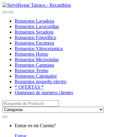
Saltar
saltar
a
al
Open
Close
navegación
contenido
Repuestos Lavadora
Repuestos Lavavajillas
Repuestos Secadora
Repuestos Frigorífico
Repuestos Encimera
Repuestos Vitroceramica
Repuestos Horno
Repuestos Microondas
Repuestos Campana
Repuestos Termo
Repuestos Calentador
Repuestos pequeño electro
* OFERTAS *
Opiniones de nuestros clientes
Buscar:
My
Entrar en mi Cuenta?
Account
Entrar