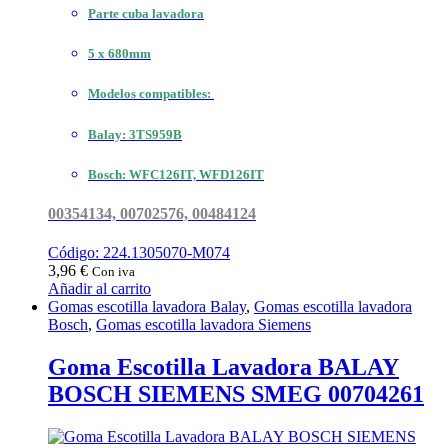
Parte cuba lavadora
5 x 680mm
Modelos compatibles:
Balay: 3TS959B
Bosch: WFC126IT, WFD126IT
00354134, 00702576, 00484124
Código: 224.1305070-M074
3,96
€
Con iva
Añadir al carrito
Gomas escotilla lavadora Balay
,
Gomas escotilla lavadora
Bosch
,
Gomas escotilla lavadora Siemens
Goma Escotilla Lavadora BALAY
BOSCH SIEMENS SMEG 00704261