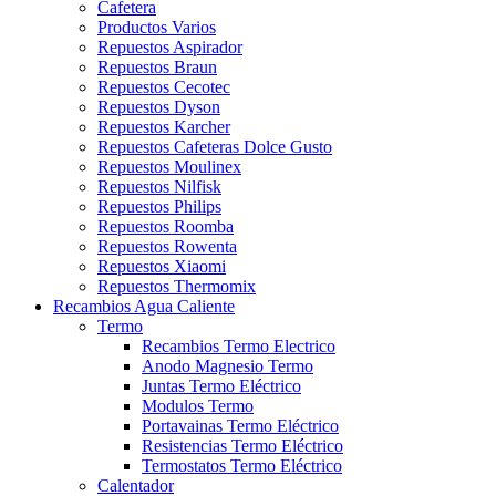
Cafetera
Productos Varios
Repuestos Aspirador
Repuestos Braun
Repuestos Cecotec
Repuestos Dyson
Repuestos Karcher
Repuestos Cafeteras Dolce Gusto
Repuestos Moulinex
Repuestos Nilfisk
Repuestos Philips
Repuestos Roomba
Repuestos Rowenta
Repuestos Xiaomi
Repuestos Thermomix
Recambios Agua Caliente
Termo
Recambios Termo Electrico
Anodo Magnesio Termo
Juntas Termo Eléctrico
Modulos Termo
Portavainas Termo Eléctrico
Resistencias Termo Eléctrico
Termostatos Termo Eléctrico
Calentador