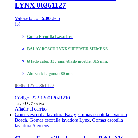
LYNX 00361127
Valorado con
5.00
de 5
(3)
Goma Escotilla Lavadora
BALAY BOSCH LYNX SUPERSER SIEMENS
Ø lado cuba: 330 mm. Ølado mueble: 315 mm.
Altura de la goma: 80 mm
00361127 – 361127
Código: 222.1200120-R210
12,10
€
Con iva
Añadir al carrito
Gomas escotilla lavadora Balay
,
Gomas escotilla lavadora
Bosch
,
Gomas escotilla lavadora Lynx
,
Gomas escotilla
lavadora Siemens