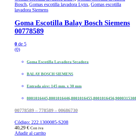
Bosch
,
Gomas escotilla lavadora Lynx
,
Gomas escotilla
lavadora Siemens
Goma Escotilla Balay Bosch Siemens
00778589
0
de 5
(0)
Goma Escotilla Lavadora Secadora
BALAY BOSCH SIEMENS
Entrada aire: 145 mm. x 30 mm
8001016445,8001016446,8001016455,8001016456,900031530
00778589 – 778589 – 00686730
Código: 222.1300085-S208
40,29
€
Con iva
Añadir al carrito