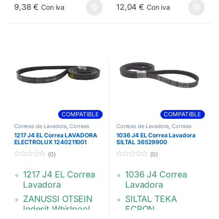
Huthinson poly V.
90477167
9,38
€
12,04
€
Con iva
Con iva
4PJE 1236
C00315247
00743
658
481235818206
00743658
C00309380
481235818206
COMPATIBLE
COMPATIBLE
Correas de Lavadora
,
Correas
Correas de Lavadora
,
Correas
Lavadora J4
Lavadora J4
1217 J4 EL Correa LAVADORA
1036 J4 EL Correa Lavadora
ELECTROLUX 1240211001
SILTAL 36529900
(0)
(0)
0
0
d
d
1217 J4 EL Correa
1036 J4 Correa
e
e
5
5
Lavadora
Lavadora
ZANUSSI OTSEIN
SILTAL TEKA
Indesit Whirlpool
ECRON