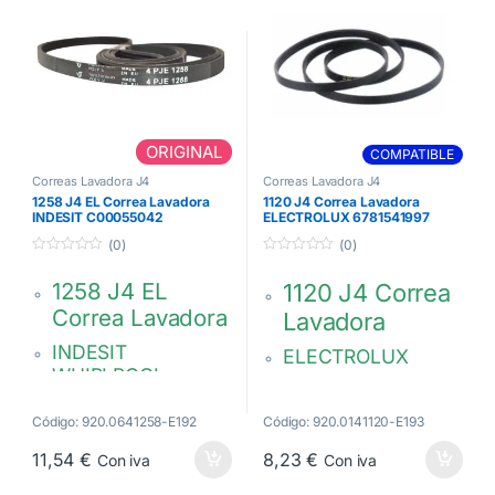
YY52X2348
751610076
ORIGINAL
COMPATIBLE
Correas Lavadora J4
Correas Lavadora J4
1258 J4 EL Correa Lavadora
1120 J4 Correa Lavadora
INDESIT C00055042
ELECTROLUX 6781541997
(0)
(0)
0
0
d
d
1258 J4 EL
1120 J4 Correa
e
e
5
5
Correa Lavadora
Lavadora
INDESIT
ELECTROLUX
WHIRLPOOL
DAEWOO
HUTCHINSON
HUTCHINSON
Código: 920.0641258-E192
Código: 920.0141120-E193
POLY. V 4 PJE 1258
POLY V 1120 PJ
11,54
€
8,23
€
Con iva
Con iva
C00055042
6781541997
482000026923