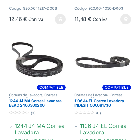
Electrolux
1036 PJE
hutchinson 1217
Hutchinson Poly V
Código: 920.0641217-D008
Código: 920.0641036-D003
PJE
36529900
12,46
€
11,48
€
Con iva
Con iva
1240211001
C00377947
1240211001
124021
0003
50220974005
COMPATIBLE
COMPATIBLE
Correas de Lavadora
,
Correas
Correas de Lavadora
,
Correas
Lavadora J4
Lavadora J4
1244 J4 MA Correa Lavadora
1106 J4 EL Correa Lavadora
BEKO 2466300200
INDESIT C00081730
(0)
(0)
0
0
d
d
1244 J4 MA Correa
1106 J4 EL Correa
e
e
5
5
Lavadora
Lavadora