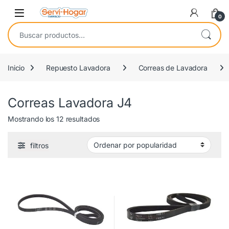
Saltar a navegación
saltar al contenido
Open
0
Buscar por:
Inicio
Repuesto Lavadora
Correas de Lavadora
Correas Lavadora J4
Ordenado por popularidad
Mostrando los 12 resultados
filtros