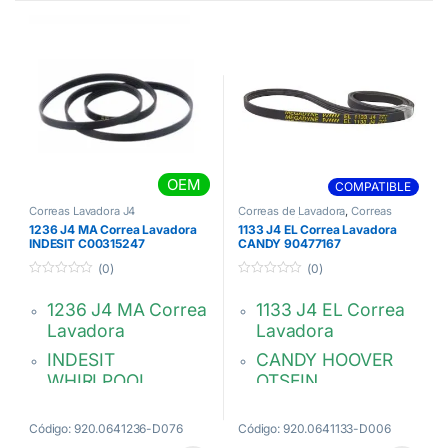
OEM
COMPATIBLE
Correas Lavadora J4
Correas de Lavadora
,
Correas
Lavadora J4
1236 J4 MA Correa Lavadora
1133 J4 EL Correa Lavadora
INDESIT C00315247
CANDY 90477167
(0)
(0)
0
0
d
d
1236 J4 MA Correa
1133 J4 EL Correa
e
e
5
5
Lavadora
Lavadora
INDESIT
CANDY HOOVER
WHIRLPOOL
OTSEIN
BAUKNECHT
Megadyne El 1133
BALAY SMEG
J4
Código: 920.0641236-D076
Código: 920.0641133-D006