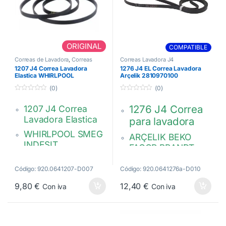
YY55X9943
ORIGINAL
COMPATIBLE
Correas de Lavadora
,
Correas
Correas Lavadora J4
Lavadora J4
1207 J4 Correa Lavadora
1276 J4 EL Correa Lavadora
Elastica WHIRLPOOL
Arçelik 2810970100
481235818204
(0)
(0)
0
0
d
d
1276 J4 Correa
1207 J4 Correa
e
e
5
5
Lavadora Elastica
para lavadora
WHIRLPOOL SMEG
ARÇELIK BEKO
INDESIT
FAGOR BRANDT
461975021811
HUTCHINSON
Hutchinson Poly V
Código: 920.0641207-D007
Código: 920.0641276a-D010
POLY V 1276 PJE
4PJE 1207
9,80
€
12,40
€
Con iva
Con iva
2810970100
481235818204
52X3280
C00311692
52X2348
751610134