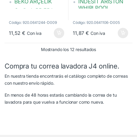
BEKO ARÇELIK
INDESIT ARISTON
WHIRLPOOL
Optibelt RB EPJ
1244 5v
Hutchinson Poly V
Código: 920.0641244-D009
Código: 920.0641106-D005
2466300200
C00081730
2816750100
482000076741
11,52
€
11,87
€
Con iva
Con iva
751610100
Ordenado por popul
Mostrando los 12 resultados
Compra tu correa lavadora J4 online.
En nuestra tienda encontrarás el catálogo completo de correas
con nuestro envío rápido.
En menos de 48 horas estarás cambiando la correa de tu
lavadora para que vuelva a funcionar como nueva.