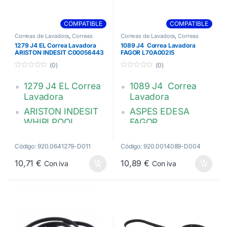
COMPATIBLE
COMPATIBLE
Correas de Lavadora
,
Correas
Correas de Lavadora
,
Correas
Lavadora J4
Lavadora J4
1279 J4 EL Correa Lavadora
1089 J4 Correa Lavadora
ARISTON INDESIT C00056443
FAGOR L70A002I5
(0)
(0)
0
0
d
d
1279 J4 EL Correa
1089 J4 Correa
e
e
5
5
Lavadora
Lavadora
ARISTON INDESIT
ASPES EDESA
WHIRLPOOL
FAGOR
Hutchinson Poly V
Hutchinson Poly V
1279 J4 MAEL
Código: 920.0641279-D011
Código: 920.0014089-D004
L70A002I5
C00056443
55X9943
10,71
€
10,89
€
Con iva
Con iva
482000022651
481935810035
C00503178
751610051
905037220