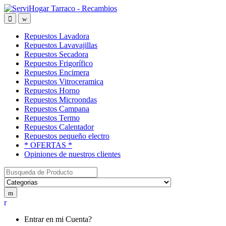
Saltar
saltar
a
al
Open
Close
navegación
contenido
Repuestos Lavadora
Repuestos Lavavajillas
Repuestos Secadora
Repuestos Frigorífico
Repuestos Encimera
Repuestos Vitroceramica
Repuestos Horno
Repuestos Microondas
Repuestos Campana
Repuestos Termo
Repuestos Calentador
Repuestos pequeño electro
* OFERTAS *
Opiniones de nuestros clientes
Buscar:
My
Account
Entrar en mi Cuenta?