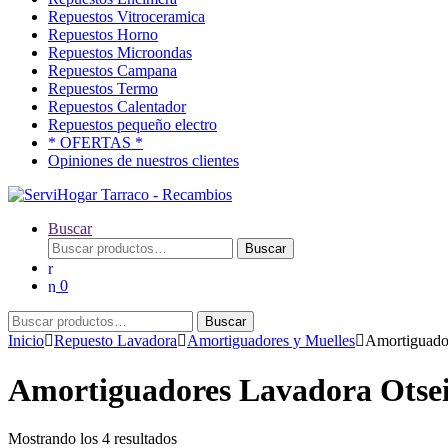
Repuestos Vitroceramica
Repuestos Horno
Repuestos Microondas
Repuestos Campana
Repuestos Termo
Repuestos Calentador
Repuestos pequeño electro
* OFERTAS *
Opiniones de nuestros clientes
Buscar
Buscar
Buscar
por:
0
Buscar
Buscar
por:
Inicio
Repuesto Lavadora
Amortiguadores y Muelles
Amortiguado
Amortiguadores Lavadora Otse
Ordenado
Mostrando los 4 resultados