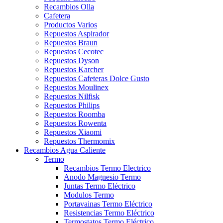
Recambios Olla
Cafetera
Productos Varios
Repuestos Aspirador
Repuestos Braun
Repuestos Cecotec
Repuestos Dyson
Repuestos Karcher
Repuestos Cafeteras Dolce Gusto
Repuestos Moulinex
Repuestos Nilfisk
Repuestos Philips
Repuestos Roomba
Repuestos Rowenta
Repuestos Xiaomi
Repuestos Thermomix
Recambios Agua Caliente
Termo
Recambios Termo Electrico
Anodo Magnesio Termo
Juntas Termo Eléctrico
Modulos Termo
Portavainas Termo Eléctrico
Resistencias Termo Eléctrico
Termostatos Termo Eléctrico