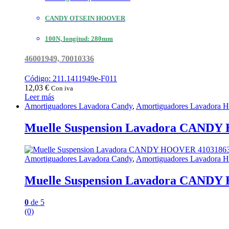
CANDY OTSEIN HOOVER
100N, longitud: 280mm
46001949, 70010336
Código: 211.1411949e-F011
12,03
€
Con iva
Leer más
Amortiguadores Lavadora Candy
,
Amortiguadores Lavadora H
Muelle Suspension Lavadora CAND
Amortiguadores Lavadora Candy
,
Amortiguadores Lavadora H
Muelle Suspension Lavadora CAND
0
de 5
(0)