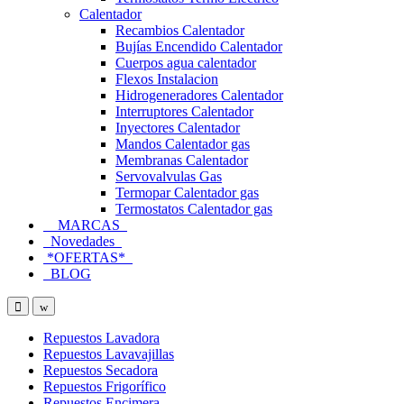
Calentador
Recambios Calentador
Bujías Encendido Calentador
Cuerpos agua calentador
Flexos Instalacion
Hidrogeneradores Calentador
Interruptores Calentador
Inyectores Calentador
Mandos Calentador gas
Membranas Calentador
Servovalvulas Gas
Termopar Calentador gas
Termostatos Calentador gas
MARCAS
Novedades
*OFERTAS*
BLOG
Open
Close
Repuestos Lavadora
Repuestos Lavavajillas
Repuestos Secadora
Repuestos Frigorífico
Repuestos Encimera