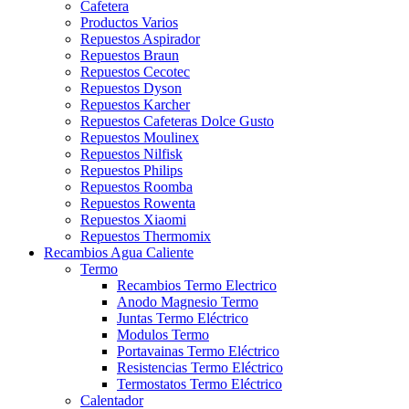
Cafetera
Productos Varios
Repuestos Aspirador
Repuestos Braun
Repuestos Cecotec
Repuestos Dyson
Repuestos Karcher
Repuestos Cafeteras Dolce Gusto
Repuestos Moulinex
Repuestos Nilfisk
Repuestos Philips
Repuestos Roomba
Repuestos Rowenta
Repuestos Xiaomi
Repuestos Thermomix
Recambios Agua Caliente
Termo
Recambios Termo Electrico
Anodo Magnesio Termo
Juntas Termo Eléctrico
Modulos Termo
Portavainas Termo Eléctrico
Resistencias Termo Eléctrico
Termostatos Termo Eléctrico
Calentador