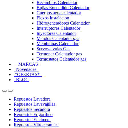
Recambios Calentador
Bujías Encendido Calentador
Cuerpos agua calentador
Flexos Instalacion
Hidrogeneradores Calentador
Interruptores Calentador
Inyectores Calentador
Mandos Calentador gas
Membranas Calentador
Servovalvulas Gas
Termopar Calentador gas
Termostatos Calentador gas
MARCAS
Novedades
*OFERTAS*
BLOG
Open
Close
Repuestos Lavadora
Repuestos Lavavajillas
Repuestos Secadora
Repuestos Frigorífico
Repuestos Encimera
Repuestos Vitroceramica