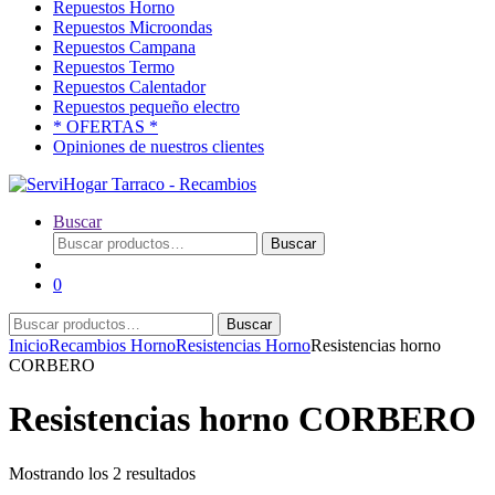
Repuestos Horno
Repuestos Microondas
Repuestos Campana
Repuestos Termo
Repuestos Calentador
Repuestos pequeño electro
* OFERTAS *
Opiniones de nuestros clientes
Buscar
Buscar
Buscar
por:
0
Buscar
Buscar
por:
Inicio
Recambios Horno
Resistencias Horno
Resistencias horno
CORBERO
Resistencias horno CORBERO
Ordenado
Mostrando los 2 resultados
por