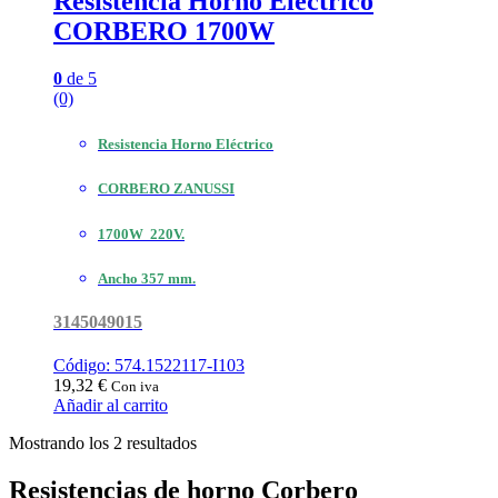
Resistencia Horno Electrico
CORBERO 1700W
0
de 5
(0)
Resistencia Horno Eléctrico
CORBERO ZANUSSI
1700W 220V.
Ancho 357 mm.
3145049015
Código: 574.1522117-I103
19,32
€
Con iva
Añadir al carrito
Ordenado
Mostrando los 2 resultados
por
popularidad
Resistencias de horno Corbero