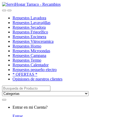
Saltar
saltar
a
al
Open
Close
navegación
contenido
Repuestos Lavadora
Repuestos Lavavajillas
Repuestos Secadora
Repuestos Frigorífico
Repuestos Encimera
Repuestos Vitroceramica
Repuestos Horno
Repuestos Microondas
Repuestos Campana
Repuestos Termo
Repuestos Calentador
Repuestos pequeño electro
* OFERTAS *
Opiniones de nuestros clientes
Buscar:
My
Entrar en mi Cuenta?
Account
Entrar