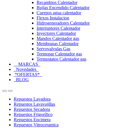
Recambios Calentador
Bujías Encendido Calentador
Cuerpos agua calentador
Flexos Instalacion
Hidrogeneradores Calentador
Interruptores Calentador
Inyectores Calentador
Mandos Calentador gas
Membranas Calentador
Servovalvulas Gas
Termopar Calentador gas
Termostatos Calentador gas
MARCAS
Novedades
*OFERTAS*
BLOG
Open
Close
Repuestos Lavadora
Repuestos Lavavajillas
Repuestos Secadora
Repuestos Frigorífico
Repuestos Encimera
Repuestos Vitroceramica