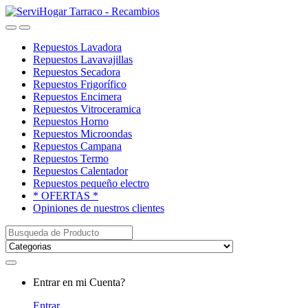
Saltar
saltar
a
al
Open
Close
navegación
contenido
Repuestos Lavadora
Repuestos Lavavajillas
Repuestos Secadora
Repuestos Frigorífico
Repuestos Encimera
Repuestos Vitroceramica
Repuestos Horno
Repuestos Microondas
Repuestos Campana
Repuestos Termo
Repuestos Calentador
Repuestos pequeño electro
* OFERTAS *
Opiniones de nuestros clientes
Buscar:
My
Entrar en mi Cuenta?
Account
Entrar