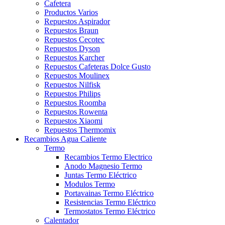
Cafetera
Productos Varios
Repuestos Aspirador
Repuestos Braun
Repuestos Cecotec
Repuestos Dyson
Repuestos Karcher
Repuestos Cafeteras Dolce Gusto
Repuestos Moulinex
Repuestos Nilfisk
Repuestos Philips
Repuestos Roomba
Repuestos Rowenta
Repuestos Xiaomi
Repuestos Thermomix
Recambios Agua Caliente
Termo
Recambios Termo Electrico
Anodo Magnesio Termo
Juntas Termo Eléctrico
Modulos Termo
Portavainas Termo Eléctrico
Resistencias Termo Eléctrico
Termostatos Termo Eléctrico
Calentador