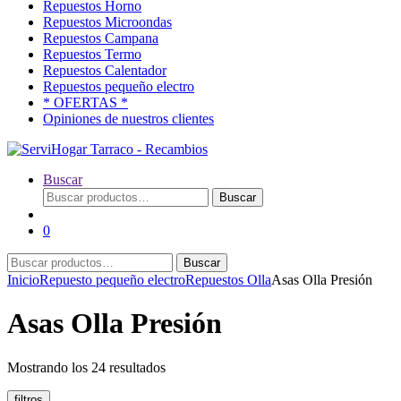
Repuestos Horno
Repuestos Microondas
Repuestos Campana
Repuestos Termo
Repuestos Calentador
Repuestos pequeño electro
* OFERTAS *
Opiniones de nuestros clientes
Buscar
Buscar
Buscar
por:
0
Buscar
Buscar
por:
Inicio
Repuesto pequeño electro
Repuestos Olla
Asas Olla Presión
Asas Olla Presión
Ordenado
Mostrando los 24 resultados
por
popularidad
filtros