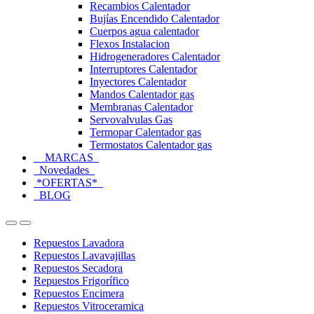
Recambios Calentador
Bujías Encendido Calentador
Cuerpos agua calentador
Flexos Instalacion
Hidrogeneradores Calentador
Interruptores Calentador
Inyectores Calentador
Mandos Calentador gas
Membranas Calentador
Servovalvulas Gas
Termopar Calentador gas
Termostatos Calentador gas
MARCAS
Novedades
*OFERTAS*
BLOG
Open
Close
Repuestos Lavadora
Repuestos Lavavajillas
Repuestos Secadora
Repuestos Frigorífico
Repuestos Encimera
Repuestos Vitroceramica