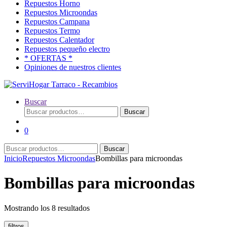
Repuestos Horno
Repuestos Microondas
Repuestos Campana
Repuestos Termo
Repuestos Calentador
Repuestos pequeño electro
* OFERTAS *
Opiniones de nuestros clientes
Buscar
Buscar
Buscar
por:
0
Buscar
Buscar
por:
Inicio
Repuestos Microondas
Bombillas para microondas
Bombillas para microondas
Ordenado
Mostrando los 8 resultados
por
popularidad
filtros