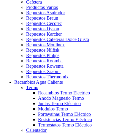
Cafetera
Productos Varios
Repuestos Aspirador
Repuestos Braun
Repuestos Cecotec
Repuestos Dyson
Repuestos Karcher
Repuestos Cafeteras Dolce Gusto
Repuestos Moulinex
Repuestos Nilfisk
Repuestos Philips
Repuestos Roomba
Repuestos Rowenta
Repuestos Xiaomi
Repuestos Thermomix
Recambios Agua Caliente
Termo
Recambios Termo Electrico
Anodo Magnesio Termo
Juntas Termo Eléctrico
Modulos Termo
Portavainas Termo Eléctrico
Resistencias Termo Eléctrico
Termostatos Termo Eléctrico
Calentador