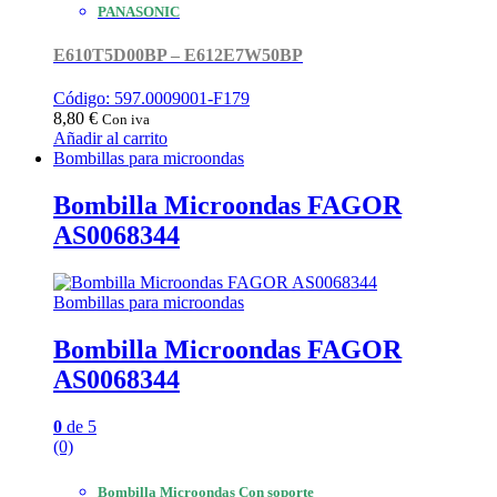
PANASONIC
E610T5D00BP – E612E7W50BP
Código: 597.0009001-F179
8,80
€
Con iva
Añadir al carrito
Bombillas para microondas
Bombilla Microondas FAGOR
AS0068344
Bombillas para microondas
Bombilla Microondas FAGOR
AS0068344
0
de 5
(0)
Bombilla Microondas Con soporte