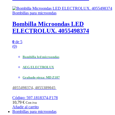
Bombillas para microondas
Bombilla Microondas LED
ELECTROLUX. 4055498374
0
de 5
(0)
Bombilla led microondas
AEG ELECTROLUX
Grabado pieza: MD Z187
4055498374, 4055389045
Código: 597.1818374-F178
10,79
€
Con iva
Añadir al carrito
Bombillas para microondas