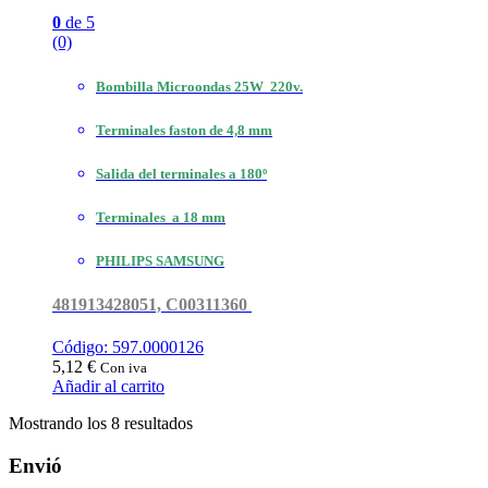
0
de 5
(0)
Bombilla Microondas 25W 220v.
Terminales faston de 4,8 mm
Salida del terminales a 180º
Terminales a 18 mm
PHILIPS SAMSUNG
481913428051, C00311360
Código: 597.0000126
5,12
€
Con iva
Añadir al carrito
Ordenado
Mostrando los 8 resultados
por
popularidad
Envió