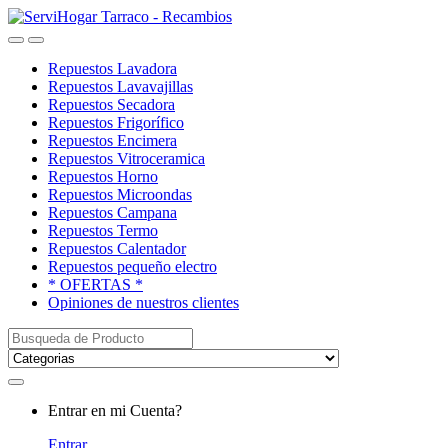
Saltar
saltar
a
al
Open
Close
navegación
contenido
Repuestos Lavadora
Repuestos Lavavajillas
Repuestos Secadora
Repuestos Frigorífico
Repuestos Encimera
Repuestos Vitroceramica
Repuestos Horno
Repuestos Microondas
Repuestos Campana
Repuestos Termo
Repuestos Calentador
Repuestos pequeño electro
* OFERTAS *
Opiniones de nuestros clientes
Buscar:
My
Entrar en mi Cuenta?
Account
Entrar