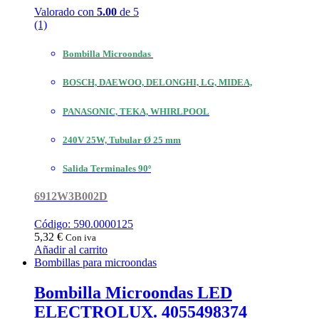
Valorado con
5.00
de 5
(1)
Bombilla Microondas
BOSCH, DAEWOO, DELONGHI, LG, MIDEA,
PANASONIC, TEKA, WHIRLPOOL
240V 25W, Tubular Ø 25 mm
Salida Terminales 90º
6912W3B002D
Código: 590.0000125
5,32
€
Con iva
Añadir al carrito
Bombillas para microondas
Bombilla Microondas LED
ELECTROLUX. 4055498374