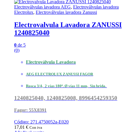
Electroválvulas lavadora AEG
,
Electroválvulas lavadora
Electrolux
,
Electroválvulas lavadora Zanussi
Electrovalvula Lavadora ZANUSSI
1240825040
0
de 5
(0)
Electroválvula Lavadora
AEG ELECTROLUX ZANUSSI FAGOR
Rosca 3/4, 2 vías 180º. Ø vías 11 mm, Sin brida.
1240825040, 1240825008, 8996454259350
Fagor: 55X8391
Código: 271.4750052a-E020
17,01
€
Con iva