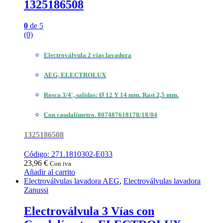
1325186508
0
de 5
(0)
Electroválvula 2 vías lavadora
AEG, ELECTROLUX
Rosca 3/4′, salidas: Ø 12 Y 14 mm. Rast 2,5 mm.
Con caudalímetro. 807487618178/18/04
1325186508
Código: 271.1810302-E033
23,96
€
Con iva
Añadir al carrito
Electroválvulas lavadora AEG
,
Electroválvulas lavadora
Zanussi
Electroválvula 3 Vías con