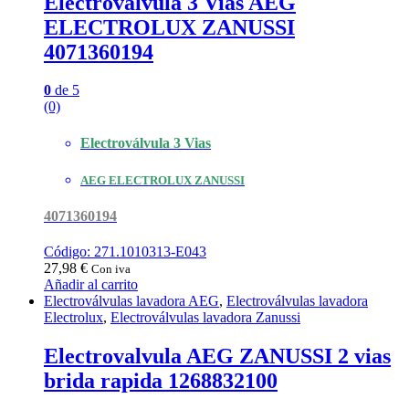
Electrovalvula 3 Vias AEG
ELECTROLUX ZANUSSI
4071360194
0
de 5
(0)
Electroválvula 3 Vias
AEG ELECTROLUX ZANUSSI
4071360194
Código: 271.1010313-E043
27,98
€
Con iva
Añadir al carrito
Electroválvulas lavadora AEG
,
Electroválvulas lavadora
Electrolux
,
Electroválvulas lavadora Zanussi
Electrovalvula AEG ZANUSSI 2 vias
brida rapida 1268832100