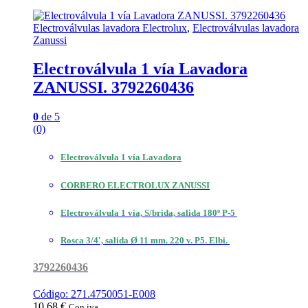
Electroválvulas lavadora Electrolux
,
Electroválvulas lavadora
Zanussi
Electroválvula 1 vía Lavadora
ZANUSSI. 3792260436
0
de 5
(0)
Electroválvula 1 vía Lavadora
CORBERO ELECTROLUX ZANUSSI
Electroválvula 1 vía, S/brida, salida 180º P-5
Rosca 3/4′, salida Ø 11 mm. 220 v. P5. Elbi.
3792260436
Código: 271.4750051-E008
10,68
€
Con iva