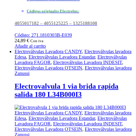
Códigos originales Electrolux:
4055017182 – 4055125225 – 1325188108
Código: 271.1810303B-E039
24,89
€
Con iva
Añadir al carrito
Electroválvulas Lavadora CANDY
,
Electroválvulas lavadora
Edesa
,
Electroválvulas Lavadora Estandar
,
Electroválvulas
Lavadora FAGOR
,
Electroválvulas Lavadora INDESIT
,
Electroválvulas Lavadora OTSEIN
,
Electroválvulas lavadora
Zanussi
Electrovalvula 1 via brida rapida
salida 180 L34B000I3
Electroválvulas Lavadora CANDY
,
Electroválvulas lavadora
Edesa
,
Electroválvulas Lavadora Estandar
,
Electroválvulas
Lavadora FAGOR
,
Electroválvulas Lavadora INDESIT
,
Electroválvulas Lavadora OTSEIN
,
Electroválvulas lavadora
Zanussi