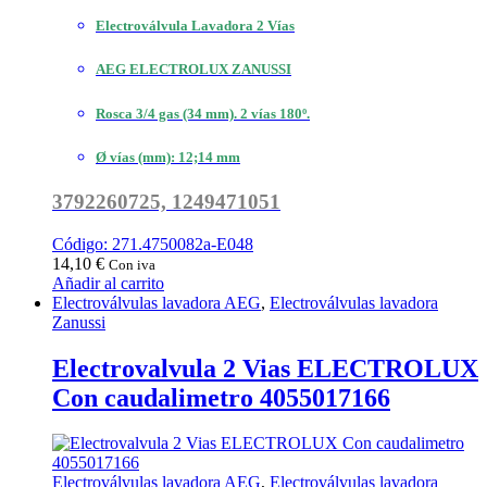
Electroválvula Lavadora 2 Vías
AEG ELECTROLUX ZANUSSI
Rosca 3/4 gas (34 mm). 2 vías 180º.
Ø vías (mm): 12;14 mm
3792260725, 1249471051
Código: 271.4750082a-E048
14,10
€
Con iva
Añadir al carrito
Electroválvulas lavadora AEG
,
Electroválvulas lavadora
Zanussi
Electrovalvula 2 Vias ELECTROLUX
Con caudalimetro 4055017166
Electroválvulas lavadora AEG
,
Electroválvulas lavadora