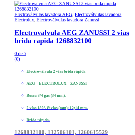
Electroválvulas lavadora AEG
,
Electroválvulas lavadora
Electrolux
,
Electroválvulas lavadora Zanussi
Electrovalvula AEG ZANUSSI 2 vias
brida rapida 1268832100
0
de 5
(0)
Electroválvula 2 vías brida rápida
AEG – ELECTROLUX – ZANUSSI
Rosca 3/4 gas (34 mm).
2 vías 180º. Ø vías (mm): 12;14 mm.
Brida rápida.
1268832100, 132506101, 1260615529