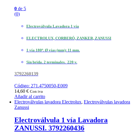
0
de 5
(0)
Electroválvula Lavadora 1 vía
ELECTROLUX, CORBERÓ, ZANKER, ZANUSSI
1 vía 180º. Ø vías (mm): 11 mm.
Sin brida. 2 terminales. 220 v.
3792260139
Código: 271.4750050-E009
14,60
€
Con iva
Añadir al carrito
Electroválvulas lavadora Electrolux
,
Electroválvulas lavadora
Zanussi
Electroválvula 1 vía Lavadora
ZANUSSI. 3792260436