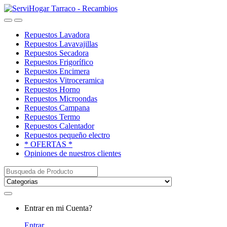
Saltar
saltar
a
al
Open
Close
navegación
contenido
Repuestos Lavadora
Repuestos Lavavajillas
Repuestos Secadora
Repuestos Frigorífico
Repuestos Encimera
Repuestos Vitroceramica
Repuestos Horno
Repuestos Microondas
Repuestos Campana
Repuestos Termo
Repuestos Calentador
Repuestos pequeño electro
* OFERTAS *
Opiniones de nuestros clientes
Buscar:
My
Entrar en mi Cuenta?
Account
Entrar