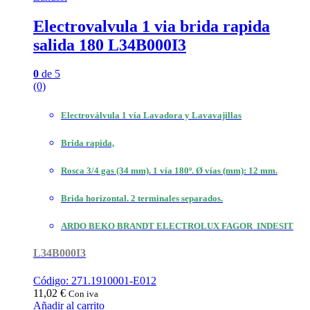
Electrovalvula 1 via brida rapida
salida 180 L34B000I3
0
de 5
(0)
Electroválvula 1 vía Lavadora y Lavavajillas
Brida rapida,
Rosca 3/4 gas (34 mm). 1 vía 180º. Ø vías (mm): 12 mm.
Brida horizontal. 2 terminales separados.
ARDO BEKO BRANDT ELECTROLUX FAGOR INDESIT
L34B000I3
Código: 271.1910001-E012
11,02
€
Con iva
Añadir al carrito