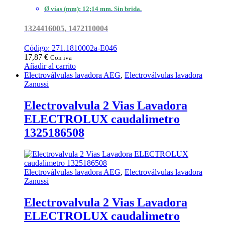
Ø vías (mm): 12;14 mm. Sin brida.
1324416005, 1472110004
Código: 271.1810002a-E046
17,87
€
Con iva
Añadir al carrito
Electroválvulas lavadora AEG
,
Electroválvulas lavadora
Zanussi
Electrovalvula 2 Vias Lavadora
ELECTROLUX caudalimetro
1325186508
Electroválvulas lavadora AEG
,
Electroválvulas lavadora
Zanussi
Electrovalvula 2 Vias Lavadora
ELECTROLUX caudalimetro