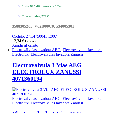
1 vía 90º, diámetro vía 12mm
2 terminales, 220V.
3588305205, V62I000C0, 534005301
Código: 271.4750041-E007
12,34
€
Con iva
Añadir al carrito
Electroválvulas lavadora AEG
,
Electroválvulas lavadora
Electrolux
,
Electroválvulas lavadora Zanussi
Electrovalvula 3 Vias AEG
ELECTROLUX ZANUSSI
4071360194
Electroválvulas lavadora AEG
,
Electroválvulas lavadora
Electrolux
,
Electroválvulas lavadora Zanussi