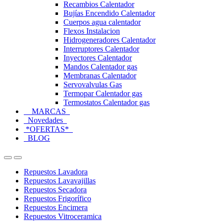
Recambios Calentador
Bujías Encendido Calentador
Cuerpos agua calentador
Flexos Instalacion
Hidrogeneradores Calentador
Interruptores Calentador
Inyectores Calentador
Mandos Calentador gas
Membranas Calentador
Servovalvulas Gas
Termopar Calentador gas
Termostatos Calentador gas
MARCAS
Novedades
*OFERTAS*
BLOG
Open
Close
Repuestos Lavadora
Repuestos Lavavajillas
Repuestos Secadora
Repuestos Frigorífico
Repuestos Encimera
Repuestos Vitroceramica