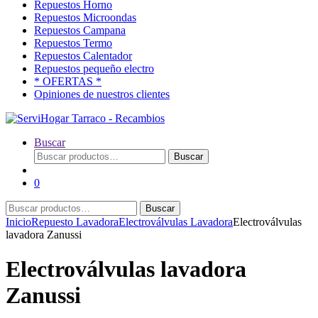
Repuestos Horno
Repuestos Microondas
Repuestos Campana
Repuestos Termo
Repuestos Calentador
Repuestos pequeño electro
* OFERTAS *
Opiniones de nuestros clientes
Buscar
Buscar
Buscar
por:
0
Buscar
Buscar
por:
Inicio
Repuesto Lavadora
Electroválvulas Lavadora
Electroválvulas
lavadora Zanussi
Electroválvulas lavadora
Zanussi