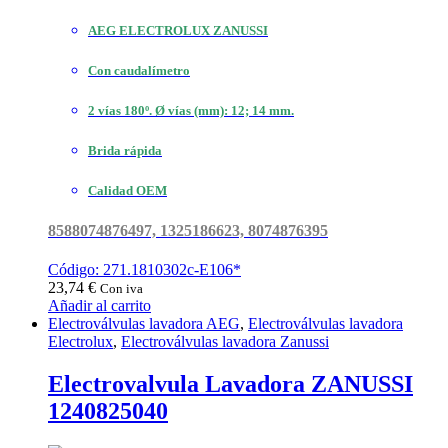
AEG ELECTROLUX ZANUSSI
Con caudalímetro
2 vías 180º. Ø vías (mm): 12; 14 mm.
Brida rápida
Calidad OEM
8588074876497, 1325186623, 8074876395
Código: 271.1810302c-E106*
23,74
€
Con iva
Añadir al carrito
Electroválvulas lavadora AEG
,
Electroválvulas lavadora
Electrolux
,
Electroválvulas lavadora Zanussi
Electrovalvula Lavadora ZANUSSI
1240825040