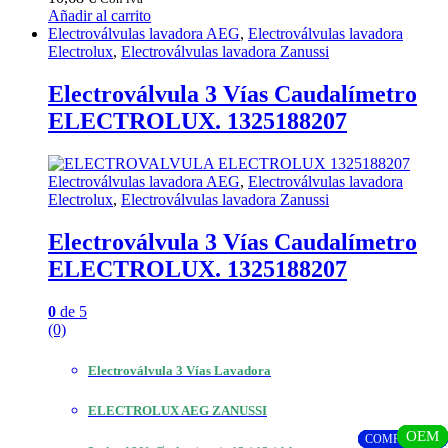
Añadir al carrito
Electroválvulas lavadora AEG
,
Electroválvulas lavadora
Electrolux
,
Electroválvulas lavadora Zanussi
Electroválvula 3 Vías Caudalímetro
ELECTROLUX. 1325188207
Electroválvulas lavadora AEG
,
Electroválvulas lavadora
Electrolux
,
Electroválvulas lavadora Zanussi
Electroválvula 3 Vías Caudalímetro
ELECTROLUX. 1325188207
0
de 5
(0)
Electroválvula 3 Vías Lavadora
ELECTROLUX AEG ZANUSSI
OEM
OEM
OEM
OEM
OEM
OEM
OEM
OEM
OEM
OEM
OEM
OEM
OEM
OEM
COMPATIBLE
COMPATIBLE
COMPATIBLE
COMPATIBLE
COMPATIBLE
COMPATIBLE