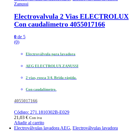
Zanussi
Electrovalvula 2 Vias ELECTROLUX
Con caudalimetro 4055017166
0
de 5
(0)
Electroválvula para lavadora
AEG ELECTROLUX ZANUSSI
2 vías, rosca 3/4. Brida rápida.
Con caudalímetro.
4055017166
Código: 271.1810302B-E029
21,03
€
Con iva
Añadir al carrito
Electroválvulas lavadora AEG
,
Electroválvulas lavadora