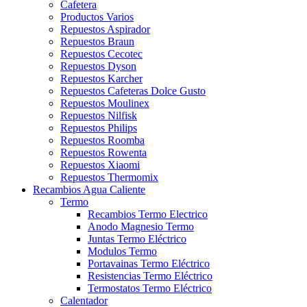
Cafetera
Productos Varios
Repuestos Aspirador
Repuestos Braun
Repuestos Cecotec
Repuestos Dyson
Repuestos Karcher
Repuestos Cafeteras Dolce Gusto
Repuestos Moulinex
Repuestos Nilfisk
Repuestos Philips
Repuestos Roomba
Repuestos Rowenta
Repuestos Xiaomi
Repuestos Thermomix
Recambios Agua Caliente
Termo
Recambios Termo Electrico
Anodo Magnesio Termo
Juntas Termo Eléctrico
Modulos Termo
Portavainas Termo Eléctrico
Resistencias Termo Eléctrico
Termostatos Termo Eléctrico
Calentador