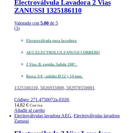
Electroválvula Lavadora 2 Vias
ZANUSSI 1325186110
Valorado con
5.00
de 5
(3)
Electroválvula para lavadora
AEG ELECTROLUX ZANUSSI CORBERO
2 Vías. B. rapida. Salida 180º.
Rosca 3/4′, salidas Ø 12 y 14 mm.
1325186110, 5026935000, 502970550001
Código: 271.4750072a-E026
14,82
€
Con iva
Añadir al carrito
Electroválvulas lavadora AEG
,
Electroválvulas lavadora
Zanussi