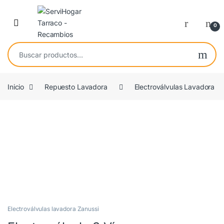
Saltar a navegación
saltar al contenido
Open
0
Buscar por:
Inicio
Repuesto Lavadora
Electroválvulas Lavadora
OEM
Electroválvulas lavadora Zanussi