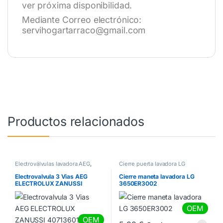
ver próxima disponibilidad.
Mediante Correo electrónico:
servihogartarraco@gmail.com
Productos relacionados
Electroválvulas lavadora AEG
,
Cierre puerta lavadora LG
Electroválvulas lavadora
Electrolux
,
Electroválvulas
Electrovalvula 3 Vias AEG
Cierre maneta lavadora LG
lavadora Zanussi
ELECTROLUX ZANUSSI
3650ER3002
4071360194
OEM
OEM