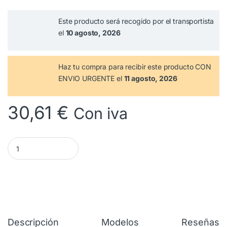
Este producto será recogido por el transportista
el
10 agosto, 2026
Haz tu compra
para recibir este producto CON
ENVIO URGENTE el
11 agosto, 2026
30,61
€
Con iva
Electroválvula 3 Vías con Caudalímetro ELECTROLUX. 13251885
Descripción
Modelos
Reseñas