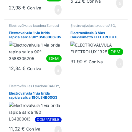
5,22
€
Con iva
27,98
€
Con iva
Electroválvulas lavadora Zanussi
Electroválvulas lavadora AEG
,
Electroválvulas lavadora
Electrolux
,
Electroválvulas
Electrovalvula 1 via brida
Electroválvula 3 Vías
lavadora Zanussi
rapida salida 90º 3588305205
Caudalímetro ELECTROLUX.
1325188207
OEM
OEM
31,90
€
Con iva
12,34
€
Con iva
Electroválvulas Lavadora CANDY
,
Electroválvulas lavadora Edesa
,
Electroválvulas Lavadora
Electrovalvula 1 via brida
Estandar
,
Electroválvulas
rapida salida 180 L34B000I3
Lavadora FAGOR
,
Electroválvulas
Lavadora INDESIT
,
Electroválvulas
Lavadora OTSEIN
,
Electroválvulas
lavadora Zanussi
COMPATIBLE
11,02
€
Con iva