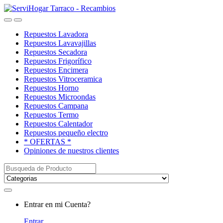
Saltar
saltar
a
al
Open
Close
navegación
contenido
Repuestos Lavadora
Repuestos Lavavajillas
Repuestos Secadora
Repuestos Frigorífico
Repuestos Encimera
Repuestos Vitroceramica
Repuestos Horno
Repuestos Microondas
Repuestos Campana
Repuestos Termo
Repuestos Calentador
Repuestos pequeño electro
* OFERTAS *
Opiniones de nuestros clientes
Buscar:
My
Entrar en mi Cuenta?
Account
Entrar