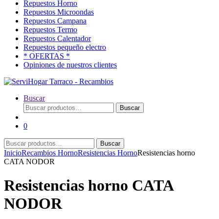
Repuestos Horno
Repuestos Microondas
Repuestos Campana
Repuestos Termo
Repuestos Calentador
Repuestos pequeño electro
* OFERTAS *
Opiniones de nuestros clientes
Buscar
Buscar
Buscar
por:
0
Buscar
Buscar
por:
Inicio
Recambios Horno
Resistencias Horno
Resistencias horno
CATA NODOR
Resistencias horno CATA
NODOR