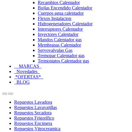
Recambios Calentador
Bujías Encendido Calentador
Cuerpos agua calentador
Flexos Instalacion
Hidrogeneradores Calentador
Interruptores Calentador
Inyectores Calentador
Mandos Calentador gas
Membranas Calentador
Servovalvulas Gas
Termopar Calentador gas
Termostatos Calentador gas
MARCAS
Novedades
*OFERTAS*
BLOG
Open
Close
Repuestos Lavadora
Repuestos Lavavajillas
Repuestos Secadora
Repuestos Frigorífico
Repuestos Encimera
Repuestos Vitroceramica