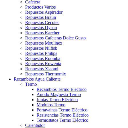
Cafetera
Productos Varios
Repuestos Aspirador
Repuestos Braun
Repuestos Cecotec
Repuestos Dyson
Repuestos Karcher
Repuestos Cafeteras Dolce Gusto
Repuestos Moulinex
Repuestos Nilfisk
Repuestos Philips
Repuestos Roomba
Repuestos Rowenta
Repuestos Xiaomi
Repuestos Thermomix
Recambios Agua Caliente
Termo
Recambios Termo Electrico
Anodo Magnesio Termo
Juntas Termo Eléctrico
Modulos Termo
Portavainas Termo Eléctrico
Resistencias Termo Eléctrico
Termostatos Termo Eléctrico
Calentador