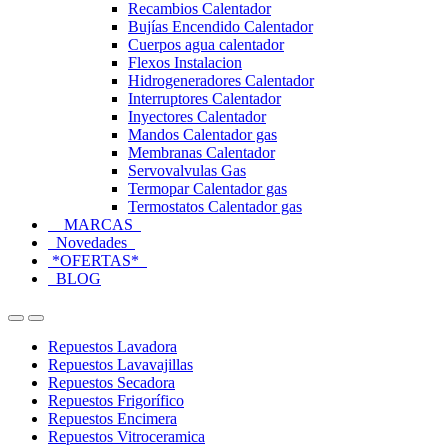
Recambios Calentador
Bujías Encendido Calentador
Cuerpos agua calentador
Flexos Instalacion
Hidrogeneradores Calentador
Interruptores Calentador
Inyectores Calentador
Mandos Calentador gas
Membranas Calentador
Servovalvulas Gas
Termopar Calentador gas
Termostatos Calentador gas
MARCAS
Novedades
*OFERTAS*
BLOG
Open
Close
Repuestos Lavadora
Repuestos Lavavajillas
Repuestos Secadora
Repuestos Frigorífico
Repuestos Encimera
Repuestos Vitroceramica