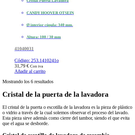
Cristal Puerta Lavadora
CANDY HOOVER OTSEIN
Ø interior cúpula: 340 mm.
Altura: 100 / 30 mm
41040031
Código: 253.1410241o
31,79
€
Con iva
Añadir al carrito
Ordenado
Mostrando los 6 resultados
por
popularidad
Cristal de la puerta de la lavadora
El cristal de la puerta o escotilla de la lavadora es la pieza de plástico
o vidrio a través de la cual solemos observar el proceso del lavado.
Esta pieza sirve además como cierre del tambor, siendo el que evita
que el agua se desborde.