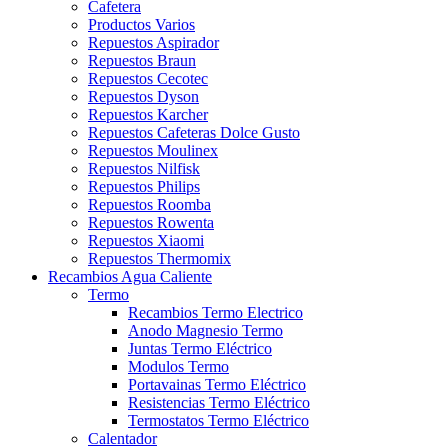
Cafetera
Productos Varios
Repuestos Aspirador
Repuestos Braun
Repuestos Cecotec
Repuestos Dyson
Repuestos Karcher
Repuestos Cafeteras Dolce Gusto
Repuestos Moulinex
Repuestos Nilfisk
Repuestos Philips
Repuestos Roomba
Repuestos Rowenta
Repuestos Xiaomi
Repuestos Thermomix
Recambios Agua Caliente
Termo
Recambios Termo Electrico
Anodo Magnesio Termo
Juntas Termo Eléctrico
Modulos Termo
Portavainas Termo Eléctrico
Resistencias Termo Eléctrico
Termostatos Termo Eléctrico
Calentador