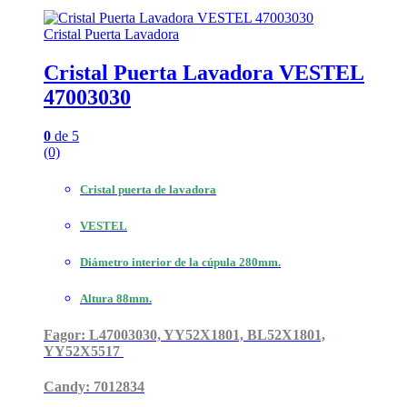
Cristal Puerta Lavadora
Cristal Puerta Lavadora VESTEL
47003030
0
de 5
(0)
Cristal puerta de lavadora
VESTEL
Diámetro interior de la cúpula 280mm.
Altura 88mm.
Fagor: L47003030, YY52X1801, BL52X1801,
YY52X5517
Candy: 7012834