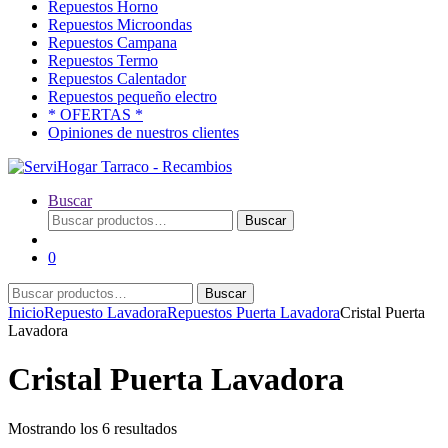
Repuestos Horno
Repuestos Microondas
Repuestos Campana
Repuestos Termo
Repuestos Calentador
Repuestos pequeño electro
* OFERTAS *
Opiniones de nuestros clientes
Buscar
Buscar
Buscar
por:
0
Buscar
Buscar
por:
Inicio
Repuesto Lavadora
Repuestos Puerta Lavadora
Cristal Puerta
Lavadora
Cristal Puerta Lavadora
Ordenado
Mostrando los 6 resultados
por