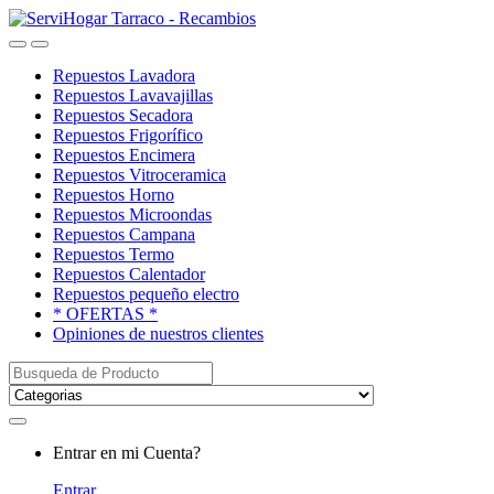
Saltar
saltar
a
al
Open
Close
navegación
contenido
Repuestos Lavadora
Repuestos Lavavajillas
Repuestos Secadora
Repuestos Frigorífico
Repuestos Encimera
Repuestos Vitroceramica
Repuestos Horno
Repuestos Microondas
Repuestos Campana
Repuestos Termo
Repuestos Calentador
Repuestos pequeño electro
* OFERTAS *
Opiniones de nuestros clientes
Buscar:
My
Entrar en mi Cuenta?
Account
Entrar