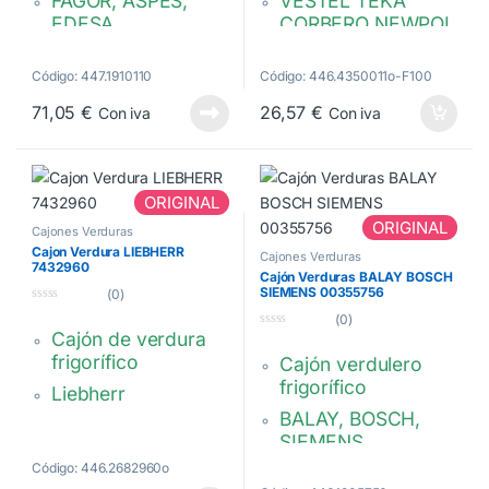
FAGOR, ASPES,
VESTEL TEKA
EDESA,
CORBERO NEWPOL
MASTERCOOK,
CANDY
ELEKTRA…
435 x 270 x 250 /
Código: 447.1910110
Código: 446.4350011o-F100
500 x 450 x 160 /
220 mm
71,05
€
26,57
€
Con iva
Con iva
165 mm.
Calidad Original
Blanco . Calidad
42154427,
Original
ST0006251,
ORIGINAL
F28L014A1
81685013,
ORIGINAL
Cajones Verduras
49042908
Cajon Verdura LIEBHERR
Cajones Verduras
7432960
Cajón Verduras BALAY BOSCH
SIEMENS 00355756
(0)
0
(0)
d
Cajón de verdura
0
e
d
5
frigorífico
Cajón verdulero
e
5
frigorífico
Liebherr
BALAY, BOSCH,
Medidas: 470 x 435
SIEMENS
x 190 mm.
Código: 446.2682960o
Medidas: 220 x 310
7432960