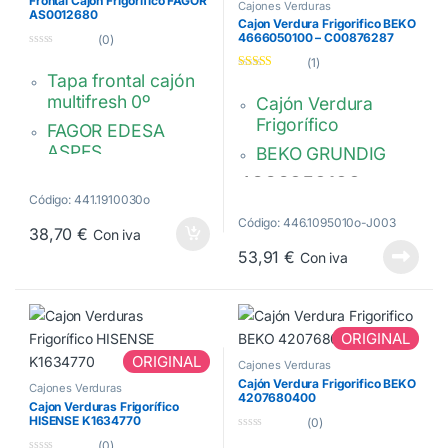
Frontal Cajón Frigorífico FAGOR
482000042319
Cajones Verduras
AS0012680
Cajon Verdura Frigorifico BEKO
4666050100 – C00876287
(0)
0
(1)
d
Tapa frontal cajón
Valorado con
e
5.00
de 5
5
multifresh 0º
Cajón Verdura
Frigorífico
FAGOR EDESA
ASPES
BEKO GRUNDIG
484 x 26 x 148 mm.
4666050100,
Transparente
Código: 441.1910030o
C00876287
Código: 446.1095010o-J003
AS0012680
38,70
€
Con iva
53,91
€
Con iva
ORIGINAL
ORIGINAL
Cajones Verduras
Cajón Verdura Frigorifico BEKO
Cajones Verduras
4207680400
Cajon Verduras Frigorífico
HISENSE K1634770
(0)
0
(0)