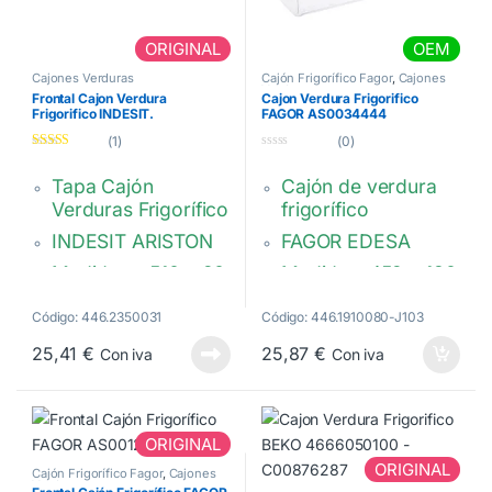
ORIGINAL
OEM
Cajones Verduras
Cajón Frigorífico Fagor
,
Cajones
Verduras
Frontal Cajon Verdura
Cajon Verdura Frigorifico
Frigorifico INDESIT.
FAGOR AS0034444
C00273210
(1)
(0)
Valorado con
0
5.00
de 5
d
Tapa Cajón
Cajón de verdura
e
5
Verduras Frigorífico
frigorífico
INDESIT ARISTON
FAGOR EDESA
Medidas: : 510 x 20
Medidas: 452 x 180
x 200 mm.
x 180 / 217mm.
Código: 446.2350031
Código: 446.1910080-J103
AS0034444,
Transparente.
AS0019832,
25,41
€
25,87
€
Con iva
Con iva
C00273210,
F28F020A0,
C00094926,
FVE000166,
C00114619,
FVE000362
C00258351
ORIGINAL
ORIGINAL
482000023143,
Cajón Frigorífico Fagor
,
Cajones
Verduras