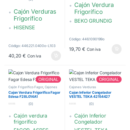
d
Cajón Verdura
0
e
d
5
Cajón Verduras
Frigorífico
e
5
Frigorífico
BEKO GRUNDIG
HISENSE
4207680400,
K1634770
C00895752
Código: 446.1090199o
Código: 446.221.0400o-L103
19,70
€
Con iva
40,20
€
Con iva
ORIGINAL
ORIGINAL
Cajón Frigorífico Fagor
,
Cajones
Cajones Verduras
Verduras
Cajon Verdura Frigorifico Fagor
Cajon Inferior Congelador
Edesa F28L014A1
VESTEL TEKA 42154427
(0)
(0)
0
0
d
d
Cajón verdura
Cajón Inferior
e
e
5
5
frigorífico
Congelador