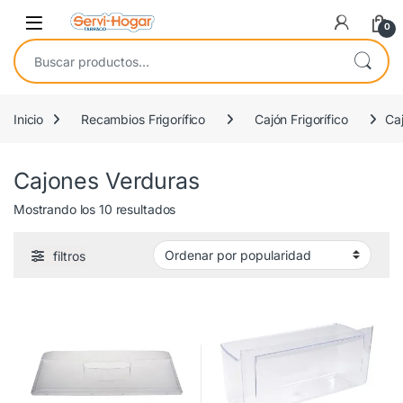
Saltar a navegación
saltar al contenido
Open
0
Buscar por:
Inicio
Recambios Frigorífico
Cajón Frigorífico
Ca
Cajones Verduras
Ordenado por popularidad
Mostrando los 10 resultados
filtros