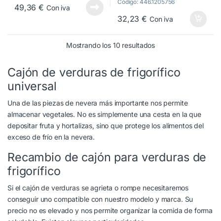
x 180/135mm
Código: 446.1205756
49,36
€
Con iva
00355756
32,23
€
Con iva
Ordenado por popul
Mostrando los 10 resultados
Cajón de verduras de frigorífico
universal
Una de las piezas de nevera más importante nos permite
almacenar vegetales. No es simplemente una cesta en la que
depositar fruta y hortalizas, sino que protege los alimentos del
exceso de frío en la nevera.
Recambio de cajón para verduras de
frigorífico
Si el cajón de verduras se agrieta o rompe necesitaremos
conseguir uno compatible con nuestro modelo y marca. Su
precio no es elevado y nos permite organizar la comida de forma