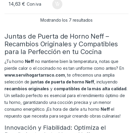
aprox. 4 Clips.
14,63
€
Con iva
00419148
Ordenado por popul
Mostrando los 7 resultados
Juntas de Puerta de Horno Neff –
Recambios Originales y Compatibles
para la Perfección en tu Cocina
¿Tu horno
Neff
no mantiene bien la temperatura, notas que
pierde calor o el cocinado no es tan uniforme como antes? En
www.servihogartarraco.com
, te ofrecemos una amplia
selección de
juntas de puerta de horno Neff
, incluyendo
recambios originales
y
compatibles de la más alta calidad
.
Un sellado perfecto es esencial para el rendimiento óptimo de
tu horno, garantizando una cocción precisa y un menor
consumo energético. ¡Es hora de darle a tu horno
Neff
el
repuesto que necesita para seguir creando obras culinarias!
Innovación y Fiabilidad: Optimiza el