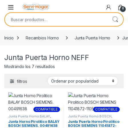
Saltar a navegación
saltar al contenido
Open
0
Buscar por:
Inicio
Recambios Horno
Junta Puerta Horno
Ju
Junta Puerta Horno NEFF
Ordenado por popularidad
Mostrando los 7 resultados
filtros
COMPATIBLE
COMPATIBLE
Junta Puerta Horno BALAY
,
Junta Puerta Horno BOSCH
,
Junta Puerta Horno BOSCH
,
Junta Puerta Horno NEFF
,
Junta
Junta Horno Pirolitico BALAY
Junta Puerta Horno Pirolitico
Junta Puerta Horno NEFF
,
Junta
puerta horno SIEMENS
BOSCH SIEMENS. 00491638
BOSCH SIEMENS 11041872-
puerta horno SIEMENS