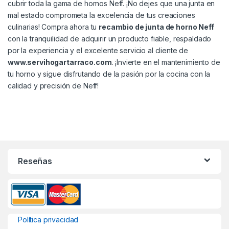
cubrir toda la gama de hornos Neff. ¡No dejes que una junta en
mal estado comprometa la excelencia de tus creaciones
culinarias! Compra ahora tu
recambio de junta de horno Neff
con la tranquilidad de adquirir un producto fiable, respaldado
por la experiencia y el excelente servicio al cliente de
www.servihogartarraco.com
. ¡Invierte en el mantenimiento de
tu horno y sigue disfrutando de la pasión por la cocina con la
calidad y precisión de Neff!
Reseñas
Política privacidad