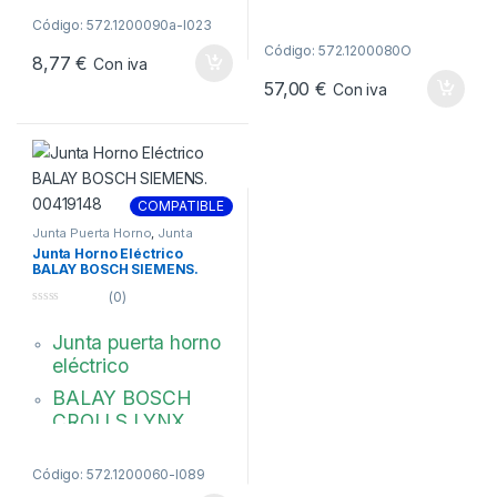
Medida 440 x 325
mm.
Código: 572.1200090a-I023
520 x 355 mm
Código: 572.1200080O
Grueso: 10 mm. 4
00655040
8,77
€
Con iva
ganchos.
57,00
€
Con iva
00626168 –
626168
COMPATIBLE
Junta Puerta Horno
,
Junta
Puerta Horno BALAY
,
Junta
Junta Horno Eléctrico
Puerta Horno BOSCH
,
Junta
BALAY BOSCH SIEMENS.
Puerta Horno NEFF
,
Junta puerta
horno SIEMENS
00419148
(0)
0
d
Junta puerta horno
e
5
eléctrico
BALAY BOSCH
CROLLS LYNX
NEFF SIEMENS
430×330 mm.
Código: 572.1200060-I089