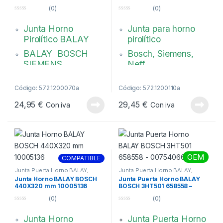
11057406
(0)
(0)
0
0
d
d
Junta Horno
Junta para horno
e
e
5
5
Pirolítico BALAY
pirolítico
BALAY BOSCH
Bosch, Siemens,
SIEMENS
Neff.
495 x 375 mm.
Medidas: : 490 x
Con 10 clips.
365 mm. Grueso: 9
Código: 572.1200070a
Código: 572.1200110a
mm.
00491638 –
24,95
€
29,45
€
Con iva
Con iva
10 ganchos.
491638
Cerrada.
11057406,
1041872, 11024100,
OEM
COMPATIBLE
00771851,
Junta Puerta Horno BALAY
,
Junta Puerta Horno BALAY
,
00773861.
Junta Puerta Horno BOSCH
,
Junta Puerta Horno BOSCH
,
Junta Horno BALAY BOSCH
Junta Puerta Horno BALAY
Junta Puerta Horno NEFF
,
Junta
Junta Puerta Horno NEFF
,
Junta
440X320 mm 10005136
BOSCH 3HT501 658558 –
puerta horno SIEMENS
puerta horno SIEMENS
00754066
(0)
(0)
0
0
d
d
Junta Horno
Junta Puerta Horno
e
e