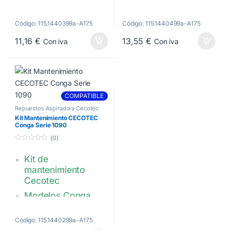
Modelos Conga
El kit incluye:
serie 1290 y 1390
2 Cepillos laterales
Código: 115.1440399a-A175
Código: 115.1440499a-A175
2 Cepillos laterales1
1 Filtro HEPA
Filtro Hepa
11,16
€
13,55
€
Con iva
Con iva
1 Cepillo central
1 Cepillo central
Modelos Conga
1 Mopa
serie 3090
COMPATIBLE
Repuestos Aspiradora Cecotec
Kit Mantenimiento CECOTEC
Conga Serie 1090
(0)
0
d
Kit de
e
5
mantenimiento
Cecotec
Modelos Conga
serie 1090
El kit incluye:
Código: 115.1440299a-A175