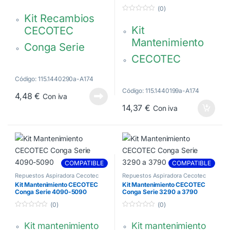
0
(0)
d
Kit Recambios
0
e
d
5
Kit
CECOTEC
e
5
Mantenimiento
Conga Serie
CECOTEC
1090
Conga
Código: 115.1440290a-A174
Serie 990 – 1190
Código: 115.1440199a-A174
4,48
€
Con iva
14,37
€
Con iva
COMPATIBLE
COMPATIBLE
Repuestos Aspiradora Cecotec
Repuestos Aspiradora Cecotec
Kit Mantenimiento CECOTEC
Kit Mantenimiento CECOTEC
Conga Serie 4090-5090
Conga Serie 3290 a 3790
(0)
(0)
0
0
d
d
Kit mantenimiento
Kit mantenimiento
e
e