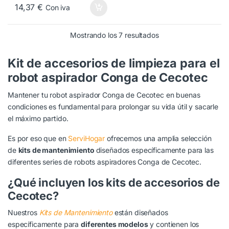
1 cepillo central
14,37
€
Con iva
2 cepillo lateral
Ordenado por popula
1 filtro
Mostrando los 7 resultados
1 filtro HEPA
Kit de accesorios de limpieza para el
1 protección del
robot aspirador Conga de Cecotec
cepillo
1 peine
Mantener tu robot aspirador Conga de Cecotec en buenas
1 cepillo
condiciones es fundamental para prolongar su vida útil y sacarle
el máximo partido.
Es por eso que en
ServiHogar
ofrecemos una amplia selección
de
kits de mantenimiento
diseñados específicamente para las
diferentes series de robots aspiradores Conga de Cecotec.
¿Qué incluyen los kits de accesorios de
Cecotec?
Nuestros
Kits de Mantenimiento
están diseñados
específicamente para
diferentes modelos
y contienen los