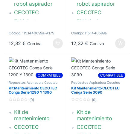
5
5
robot aspirador
robot aspirador
CECOTEC
CECOTEC
El kit incluye:
El kit incluye:
1 Mopa
1 Mopa
Código: 115.1440699a-A175
Código: 115.1440599a
2 Cepillos laterales.
2 Cepillos laterales.
12,32
€
12,32
€
Con iva
Con iva
1 Cepillo central
1 Cepillo central
1 Filtro
1 Filtro
COMPATIBLE
COMPATIBLE
Repuestos Aspiradora Cecotec
Repuestos Aspiradora Cecotec
Kit Mantenimiento CECOTEC
Kit Mantenimiento CECOTEC
Conga Serie 1290 Y 1390
Conga Serie 3090
(0)
(0)
0
0
d
d
Kit de
Kit de
e
e
5
5
mantenimiento
mantenimiento
CECOTEC
CECOTEC