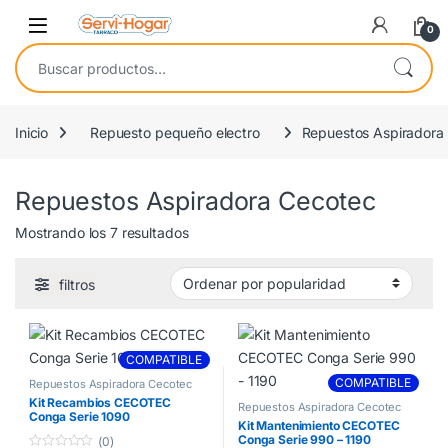
Saltar a navegación
saltar al contenido
Open
0
Buscar por:
Inicio
Repuesto pequeño electro
Repuestos Aspiradora
Repuestos Aspiradora Cecotec
Ordenado por popularidad
Mostrando los 7 resultados
filtros
COMPATIBLE
COMPATIBLE
Repuestos Aspiradora Cecotec
Kit Recambios CECOTEC
Repuestos Aspiradora Cecotec
Conga Serie 1090
Kit Mantenimiento CECOTEC
Conga Serie 990 – 1190
(0)