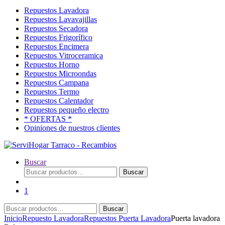
Repuestos Lavadora
Repuestos Lavavajillas
Repuestos Secadora
Repuestos Frigorífico
Repuestos Encimera
Repuestos Vitroceramica
Repuestos Horno
Repuestos Microondas
Repuestos Campana
Repuestos Termo
Repuestos Calentador
Repuestos pequeño electro
* OFERTAS *
Opiniones de nuestros clientes
Buscar
Buscar
Buscar
por:
1
Buscar
Buscar
por:
Inicio
Repuesto Lavadora
Repuestos Puerta Lavadora
Puerta lavadora