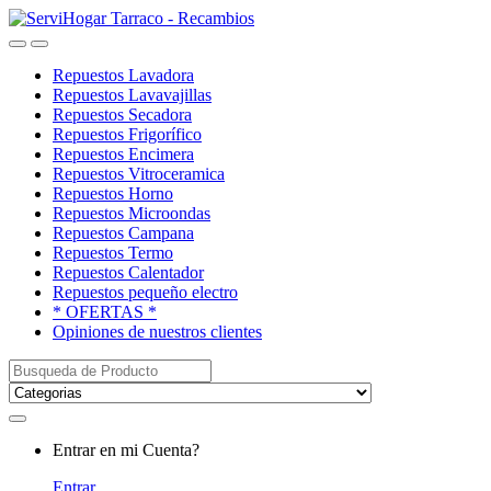
Saltar
saltar
a
al
Open
Close
navegación
contenido
Repuestos Lavadora
Repuestos Lavavajillas
Repuestos Secadora
Repuestos Frigorífico
Repuestos Encimera
Repuestos Vitroceramica
Repuestos Horno
Repuestos Microondas
Repuestos Campana
Repuestos Termo
Repuestos Calentador
Repuestos pequeño electro
* OFERTAS *
Opiniones de nuestros clientes
Buscar:
My
Entrar en mi Cuenta?
Account
Entrar