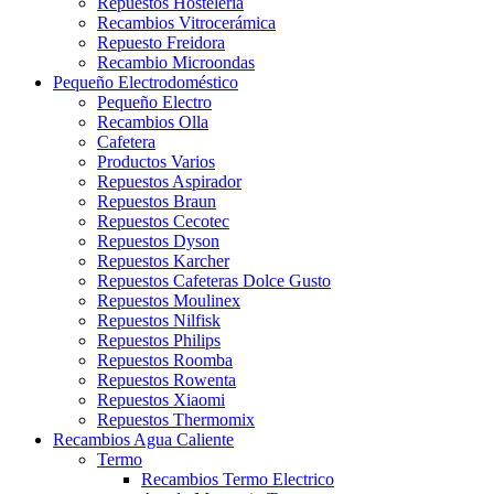
Repuestos Hostelería
Recambios Vitrocerámica
Repuesto Freidora
Recambio Microondas
Pequeño Electrodoméstico
Pequeño Electro
Recambios Olla
Cafetera
Productos Varios
Repuestos Aspirador
Repuestos Braun
Repuestos Cecotec
Repuestos Dyson
Repuestos Karcher
Repuestos Cafeteras Dolce Gusto
Repuestos Moulinex
Repuestos Nilfisk
Repuestos Philips
Repuestos Roomba
Repuestos Rowenta
Repuestos Xiaomi
Repuestos Thermomix
Recambios Agua Caliente
Termo
Recambios Termo Electrico