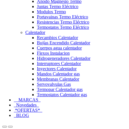
Anodo Magnesio Termo
Juntas Termo Eléctrico
Modulos Termo
Portavainas Termo Eléctrico
Resistencias Termo Eléctrico
Termostatos Termo Eléctrico
Calentador
Recambios Calentador
Bujías Encendido Calentador
Cuerpos agua calentador
Flexos Instalacion
Hidrogeneradores Calentador
Interruptores Calentador
Inyectores Calentador
Mandos Calentador gas
Membranas Calentador
Servovalvulas Gas
Termopar Calentador gas
Termostatos Calentador gas
MARCAS
Novedades
*OFERTAS*
BLOG
Open
Close