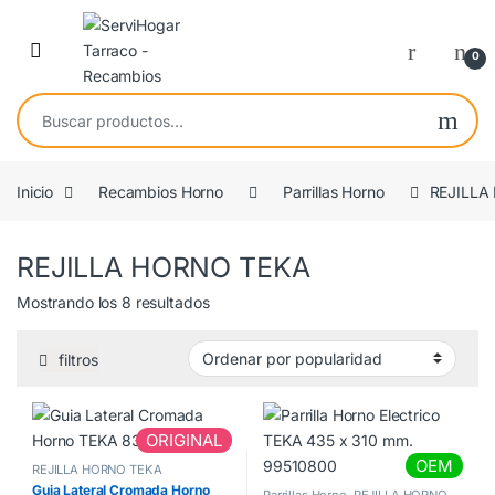
Saltar a navegación
saltar al contenido
Open
0
Buscar por:
Inicio
Recambios Horno
Parrillas Horno
REJILLA
REJILLA HORNO TEKA
Ordenado por popularidad
Mostrando los 8 resultados
filtros
ORIGINAL
OEM
REJILLA HORNO TEKA
Guia Lateral Cromada Horno
Parrillas Horno
,
REJILLA HORNO