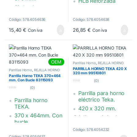
HLB Reforzada
Sin bucle.
458 x 377 mm
83115003
83310401
Código: 578.4054636
Código: 578.4054638
15,40
€
26,85
€
Con iva
Con iva
OEM
Parrillas Horno
,
REJILLA HORNO
TEKA
PARRILLA HORNO TEKA 420 X
Parrillas Horno
,
REJILLA HORNO
320 mm 99510801
TEKA
Parrilla Horno TEKA 370×464
mm. Con Bucle 83115093
(0)
0
(0)
d
Parrilla para horno
0
e
d
5
eléctrico Teka.
Parrilla horno
e
5
TEKA.
420 x 320 mm.
370 x 464mm. Con
Código original:
bucle.
99510801
Código: 578.4054232
Modelos : HC – HI –
Código: 578.4054637