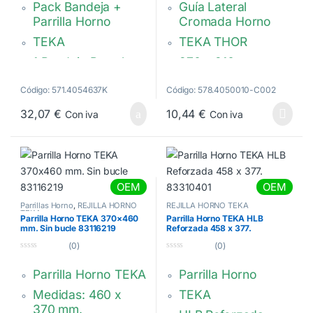
Pack Bandeja +
Guía Lateral
e
e
5
5
Parrilla Horno
Cromada Horno
TEKA
TEKA THOR
1 Bandeja Pastelera
270 x 210 mm
370x460x24mm
Calidad Original
Código: 571.4054637K
Código: 578.4050010-C002
1 Parrilla con Bucle
83115048
370x460mm
32,07
€
10,44
€
Con iva
Con iva
82409601 +
83115093
OEM
OEM
Parrillas Horno
,
REJILLA HORNO
REJILLA HORNO TEKA
TEKA
Parrilla Horno TEKA 370×460
Parrilla Horno TEKA HLB
mm. Sin bucle 83116219
Reforzada 458 x 377.
83310401
(0)
(0)
0
0
d
d
Parrilla Horno TEKA
Parrilla Horno
e
e
5
5
Medidas: 460 x
TEKA
370 mm.