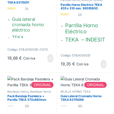
TEKA 83115011
TEKA
Parrilla Horno Electrico TEKA
435 x 310 mm. 99510800
(1)
Valorado con
(2)
5.00
de 5
Guía lateral
Valorado con
5.00
de 5
cromada horno
Parrilla Horno
eléctrico
Eléctrico
TEKA
TEKA – INDESIT
Para ambos lados.
MEDIDA : 310 x
Código: 578.4050020-C070
Medidas: 270 x 210
435 mm
Código: 578.4054331
mm.
18,68
€
Con iva
99510800 –
19,35
€
83115011
Con iva
C00111282
ORIGINAL
ORIGINAL
Bandejas Horno
,
Bandejas Horno
REJILLA HORNO TEKA
TEKA
,
Parrillas Horno
,
REJILLA
Pack Bandeja Pastelera +
Guia Lateral Cromada Horno
HORNO TEKA
Parrilla TEKA 370x460mm
TEKA 83115048
(0)
(0)
0
0
d
d