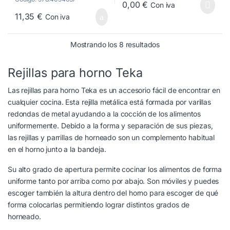
HE – HK
0,00
€
Con iva
83115093
11,35
€
Con iva
Ordenado por popula
Mostrando los 8 resultados
Rejillas para horno Teka
Las rejillas para horno Teka es un accesorio fácil de encontrar en
cualquier cocina. Esta rejilla metálica está formada por varillas
redondas de metal ayudando a la cocción de los alimentos
uniformemente. Debido a la forma y separación de sus piezas,
las rejillas y parrillas de horneado son un complemento habitual
en el horno junto a la bandeja.
Su alto grado de apertura permite cocinar los alimentos de forma
uniforme tanto por arriba como por abajo. Son móviles y puedes
escoger también la altura dentro del horno para escoger de qué
forma colocarlas permitiendo lograr distintos grados de
horneado.