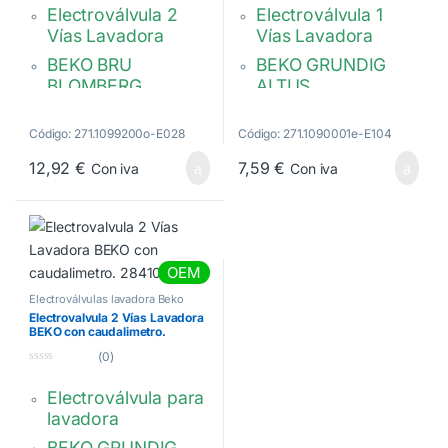
d
d
Electroválvula 2
Electroválvula 1
e
e
5
5
Vías Lavadora
Vías Lavadora
BEKO BRU
BEKO GRUNDIG
BLOMBERG
ALTUS
GRUNDIG
vía, 180°. 2
2 vías 180º. Ø vías
contactos. 220/240
Código: 271.1099200o-E028
Código: 271.1090001e-E104
(mm): 12 mm.
V
12,92
€
7,59
€
Con iva
Con iva
2906870200
Salida de tubo de
Ø12 mm.
2801550100,
C00874152
OEM
Electroválvulas lavadora Beko
Electrovalvula 2 Vías Lavadora
BEKO con caudalimetro.
2841020100
(0)
0
d
Electroválvula para
e
5
lavadora
BEKO GRUNDIG