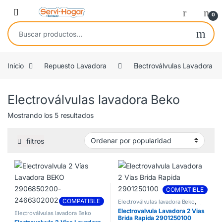
Saltar a navegación
saltar al contenido
Open
0
Buscar por:
Inicio
Repuesto Lavadora
Electroválvulas Lavadora
Electroválvulas lavadora Beko
Ordenado por popularidad
Mostrando los 5 resultados
filtros
COMPATIBLE
COMPATIBLE
Electroválvulas lavadora Beko
,
Electroválvulas Lavadora Estandar
Electrovalvula Lavadora 2 Vias
Electroválvulas lavadora Beko
Brida Rapida 2901250100