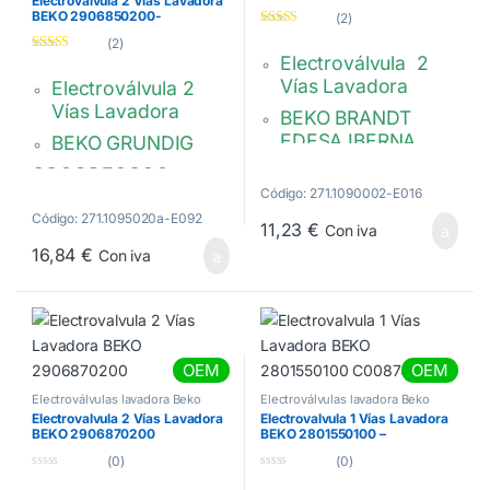
Electrovalvula 2 Vías Lavadora
BEKO 2906850200-
(2)
2466302002
Valorado
(2)
con
4.50
de
Electroválvula 2
Valorado con
5
5.00
de 5
Vías Lavadora
Electroválvula 2
Vías Lavadora
BEKO BRANDT
EDESA IBERNA
BEKO GRUNDIG
OTSEIN CANDY
2906850200
FAGOR TEKA
Código: 271.1090002-E016
Rosca 3/4 , Salida
Código: 271.1095020a-E092
11,23
€
Con iva
12mm , 220V Elbi
16,84
€
Con iva
2901250100
OEM
OEM
Electroválvulas lavadora Beko
Electroválvulas lavadora Beko
Electrovalvula 2 Vías Lavadora
Electrovalvula 1 Vías Lavadora
BEKO 2906870200
BEKO 2801550100 –
C00874152
(0)
(0)
0
0