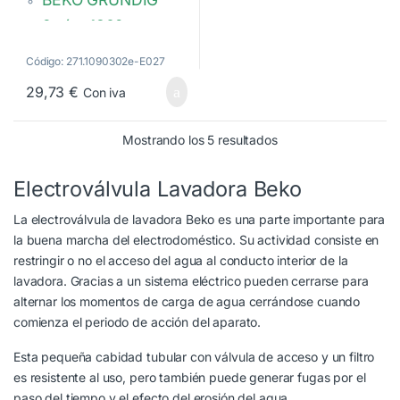
2 vías 180º.
Diámetro de las
Código: 271.1090302e-E027
vías 12mm.
29,73
€
Con iva
Con caudalímetro.
2841020100
Ordenado por popula
Mostrando los 5 resultados
Electroválvula Lavadora Beko
La electroválvula de lavadora Beko es una parte importante para
la buena marcha del electrodoméstico. Su actividad consiste en
restringir o no el acceso del agua al conducto interior de la
lavadora. Gracias a un sistema eléctrico pueden cerrarse para
alternar los momentos de carga de agua cerrándose cuando
comienza el periodo de acción del aparato.
Esta pequeña cabidad tubular con válvula de acceso y un filtro
es resistente al uso, pero también puede generar fugas por el
paso del tiempo y el efecto del erosión del agua.