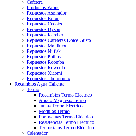
Cafetera
Productos Varios
Repuestos Aspirador
Repuestos Braun
Repuestos Cecotec
Repuestos Dyson
Repuestos Karcher
Repuestos Cafeteras Dolce Gusto
Repuestos Moulinex
Repuestos Nilfisk
Repuestos Philips
Repuestos Roomba
Repuestos Rowenta
Repuestos Xiaomi
Repuestos Thermomix
Recambios Agua Caliente
Termo
Recambios Termo Electrico
Anodo Magnesio Termo
Juntas Termo Eléctrico
Modulos Termo
Portavainas Termo Eléctrico
Resistencias Termo Eléctrico
Termostatos Termo Eléctrico
Calentador