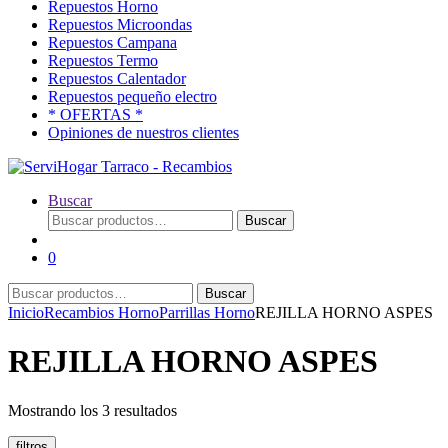
Repuestos Horno
Repuestos Microondas
Repuestos Campana
Repuestos Termo
Repuestos Calentador
Repuestos pequeño electro
* OFERTAS *
Opiniones de nuestros clientes
Buscar
Buscar
Buscar
por:
0
Buscar
Buscar
por:
Inicio
Recambios Horno
Parrillas Horno
REJILLA HORNO ASPES
REJILLA HORNO ASPES
Ordenado
Mostrando los 3 resultados
por
popularidad
filtros