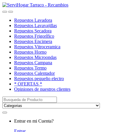
Saltar
saltar
a
al
Open
Close
navegación
contenido
Repuestos Lavadora
Repuestos Lavavajillas
Repuestos Secadora
Repuestos Frigorífico
Repuestos Encimera
Repuestos Vitroceramica
Repuestos Horno
Repuestos Microondas
Repuestos Campana
Repuestos Termo
Repuestos Calentador
Repuestos pequeño electro
* OFERTAS *
Opiniones de nuestros clientes
Buscar:
My
Entrar en mi Cuenta?
Account
Entrar