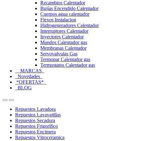
Recambios Calentador
Bujías Encendido Calentador
Cuerpos agua calentador
Flexos Instalacion
Hidrogeneradores Calentador
Interruptores Calentador
Inyectores Calentador
Mandos Calentador gas
Membranas Calentador
Servovalvulas Gas
Termopar Calentador gas
Termostatos Calentador gas
MARCAS
Novedades
*OFERTAS*
BLOG
Open
Close
Repuestos Lavadora
Repuestos Lavavajillas
Repuestos Secadora
Repuestos Frigorífico
Repuestos Encimera
Repuestos Vitroceramica