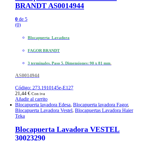
BRANDT AS0014944
0
de 5
(0)
Blocapuerta Lavadora
FAGOR BRANDT
3 terminales. Paso 5. Dimensiones: 90 x 81 mm
.
AS0014944
Código: 273.1910145e-E127
21,44
€
Con iva
Añadir al carrito
Blocapuerta lavadora Edesa
,
Blocapuerta lavadora Fagor
,
Blocapuerta Lavadora Vestel
,
Blocapuertas Lavadora Haier
Teka
Blocapuerta Lavadora VESTEL
30023290