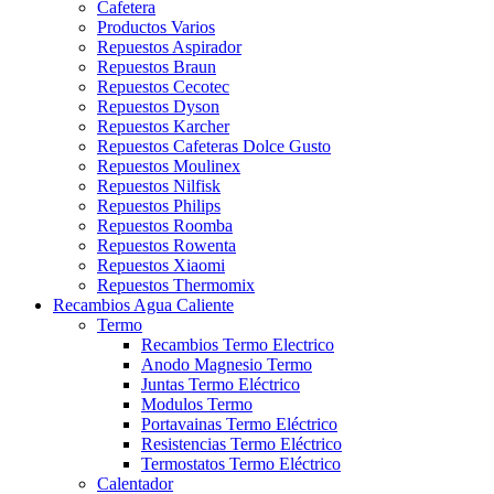
Cafetera
Productos Varios
Repuestos Aspirador
Repuestos Braun
Repuestos Cecotec
Repuestos Dyson
Repuestos Karcher
Repuestos Cafeteras Dolce Gusto
Repuestos Moulinex
Repuestos Nilfisk
Repuestos Philips
Repuestos Roomba
Repuestos Rowenta
Repuestos Xiaomi
Repuestos Thermomix
Recambios Agua Caliente
Termo
Recambios Termo Electrico
Anodo Magnesio Termo
Juntas Termo Eléctrico
Modulos Termo
Portavainas Termo Eléctrico
Resistencias Termo Eléctrico
Termostatos Termo Eléctrico
Calentador