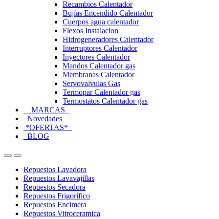
Recambios Calentador
Bujías Encendido Calentador
Cuerpos agua calentador
Flexos Instalacion
Hidrogeneradores Calentador
Interruptores Calentador
Inyectores Calentador
Mandos Calentador gas
Membranas Calentador
Servovalvulas Gas
Termopar Calentador gas
Termostatos Calentador gas
MARCAS
Novedades
*OFERTAS*
BLOG
Open
Close
Repuestos Lavadora
Repuestos Lavavajillas
Repuestos Secadora
Repuestos Frigorífico
Repuestos Encimera
Repuestos Vitroceramica