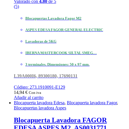
Valorado con
4.80
de 5
(5)
Blocapuertas Lavadora Fagor M2
ASPES EDESA FAGOR GENERAL ELECTRIC
Lavadoras de 5KG
IBERNA MASTERCOOK SILTAL SMEG…
3 terminales. Dimensiones: 50 x 97 mm.
L39A000I6, 89300180, 17690131
Código: 273.1910091-E129
14,94
€
Con iva
Añadir al carrito
Blocapuerta lavadora Edesa
,
Blocapuerta lavadora Fagor
,
Blocapuertas lavadora Aspes
Blocapuerta Lavadora FAGOR
EDESA ASPES M2. AS0031771