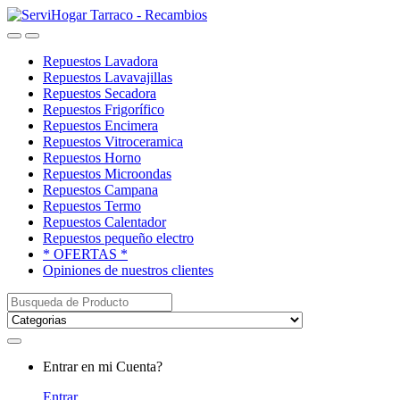
Saltar
saltar
a
al
Open
Close
navegación
contenido
Repuestos Lavadora
Repuestos Lavavajillas
Repuestos Secadora
Repuestos Frigorífico
Repuestos Encimera
Repuestos Vitroceramica
Repuestos Horno
Repuestos Microondas
Repuestos Campana
Repuestos Termo
Repuestos Calentador
Repuestos pequeño electro
* OFERTAS *
Opiniones de nuestros clientes
Buscar:
My
Entrar en mi Cuenta?
Account
Entrar