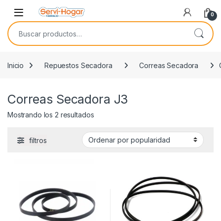
Saltar a navegación
saltar al contenido
Open
0
Buscar por:
Inicio
Repuestos Secadora
Correas Secadora
Correas Secadora J3
Ordenado por popularidad
Mostrando los 2 resultados
filtros