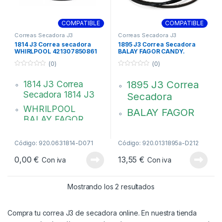
COMPATIBLE
COMPATIBLE
Correas Secadora J3
Correas Secadora J3
1814 J3 Correa secadora
1895 J3 Correa Secadora
WHIRLPOOL 421307850861
BALAY FAGOR CANDY.
00105393
(0)
(0)
0
0
d
d
1895 J3 Correa
1814 J3 Correa
e
e
5
5
Secadora 1814 J3
Secadora
WHRILPOOL
BALAY FAGOR
BALAY FAGOR
CANDY
INDESIT ASPES
HUTCHINSON
EDESA IGNIS
Código: 920.0631814-D071
Código: 920.0131895a-D212
Poly V
MEGADYNE EL
0,00
€
13,55
€
Con iva
Con iva
1814 J3
00105393,
421307850861
90387176
Ordenado por popul
Mostrando los 2 resultados
610028
421307850861
Compra tu correa J3 de secadora online. En nuestra tienda
SC9218601