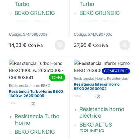
5
5
Turbo
Turbo
BEKO GRUNDIG
BEKO GRUNDIG
1600w. 230V.
1800 W, 230 V
Diámetro interior:
Longitud: 215 mm,
Código: 574.1090600e
Código: 574.1090700o
142 mm
ancho: 203 mm
14,33
€
27,95
€
Con iva
Con iva
Diámetro exterior:
Brida: 70 x 24 mm
154 mm
262480003 –
Brida: 70 x 22 mm
C00897955
262900067 –
COMPATIBLE
OEM
C00867494
Resistencias Horno
,
Resistencias
horno BEKO GRUNDIG
Resistencia Inferior Horno
Resistencias horno BEKO
BEKO 262900002
GRUNDIG
Resistencia Turbo Horno BEKO
1600 w. 262510005-
(0)
C00903641
0
(0)
d
Resistencia horno
0
e
d
5
eléctrico
Resistencia Turbo
e
5
Horno
BEKO ALTUS
GRUNDIG
BEKO GRUNDIG