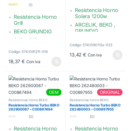
0
(1)
d
Resistencia Horno
Valorado
e
con
4.00
5
Solera 1200w
Resistencia Horno
de 5
Grill
ARCELIK, BEKO ,
GRUNDIG
BEKO GRUNDIG
360 x 410 mm.
340 x 310 mm.
Código: 574.1090112a-I123
Brida fija.
Brida Rectangular.
Código: 574.1091211-I116
Rectangular. 75 x
100 x 18 mm.
13,42
€
Con iva
30 mm.
18,37
€
Con iva
1100W+1100W
Calidad alternativa
262900064,
262900061,
C00912539
C00912538
OEM
ORIGINAL
Resistencias horno BEKO
Resistencias horno BEKO
GRUNDIG
GRUNDIG
Resistencia Horno Turbo BEKO
Resistencia Horno Turbo BEKO
262900067 – C00867494
262480003 – C00897955
(0)
(0)
0
0
d
d
Resistencia Horno
Resistencia Horno
e
e