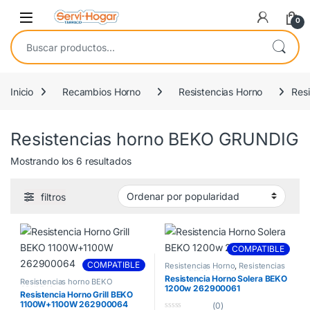
Saltar a navegación
saltar al contenido
Open
0
Buscar por:
Inicio
Recambios Horno
Resistencias Horno
Res
Resistencias horno BEKO GRUNDIG
Ordenado por popularidad
Mostrando los 6 resultados
filtros
COMPATIBLE
COMPATIBLE
Resistencias Horno
,
Resistencias
horno BEKO GRUNDIG
Resistencia Horno Solera BEKO
Resistencias horno BEKO
1200w 262900061
GRUNDIG
Resistencia Horno Grill BEKO
1100W+1100W 262900064
(0)