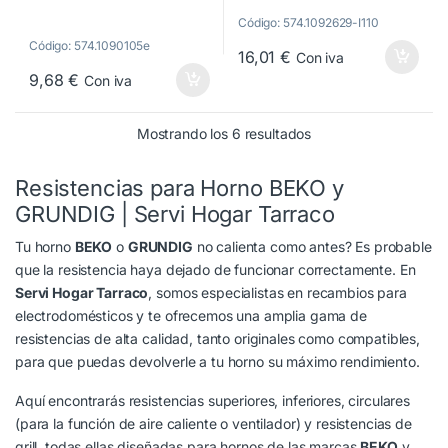
1300W 220V
1600 w, 240 v.
Código: 574.1092629-I110
262900002,
262510005,
Código: 574.1090105e
C00904249
16,01
€
C00903641
Con iva
9,68
€
Con iva
Ordenado por popula
Mostrando los 6 resultados
Resistencias para Horno BEKO y
GRUNDIG | Servi Hogar Tarraco
Tu horno
BEKO
o
GRUNDIG
no calienta como antes? Es probable
que la resistencia haya dejado de funcionar correctamente. En
Servi Hogar Tarraco
, somos especialistas en recambios para
electrodomésticos y te ofrecemos una amplia gama de
resistencias de alta calidad, tanto originales como compatibles,
para que puedas devolverle a tu horno su máximo rendimiento.
Aquí encontrarás resistencias superiores, inferiores, circulares
(para la función de aire caliente o ventilador) y resistencias de
grill, todas ellas diseñadas para hornos de las marcas
BEKO
y