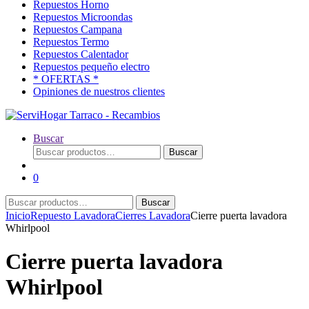
Repuestos Horno
Repuestos Microondas
Repuestos Campana
Repuestos Termo
Repuestos Calentador
Repuestos pequeño electro
* OFERTAS *
Opiniones de nuestros clientes
Buscar
Buscar
Buscar
por:
0
Buscar
Buscar
por:
Inicio
Repuesto Lavadora
Cierres Lavadora
Cierre puerta lavadora
Whirlpool
Cierre puerta lavadora
Whirlpool