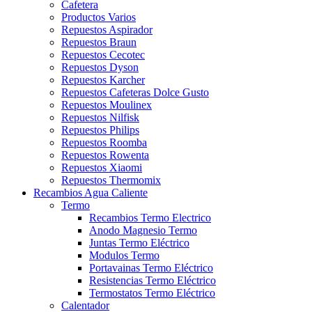
Cafetera
Productos Varios
Repuestos Aspirador
Repuestos Braun
Repuestos Cecotec
Repuestos Dyson
Repuestos Karcher
Repuestos Cafeteras Dolce Gusto
Repuestos Moulinex
Repuestos Nilfisk
Repuestos Philips
Repuestos Roomba
Repuestos Rowenta
Repuestos Xiaomi
Repuestos Thermomix
Recambios Agua Caliente
Termo
Recambios Termo Electrico
Anodo Magnesio Termo
Juntas Termo Eléctrico
Modulos Termo
Portavainas Termo Eléctrico
Resistencias Termo Eléctrico
Termostatos Termo Eléctrico
Calentador