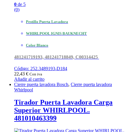
0
de 5
(0)
Pestillo Puerta Lavadora
WHIRLPOOL IGNIS BAUKNECHT
Color Blanco
481241719193, 481241718849, C00314425
Código: 252.3489193-D184
22,43
€
Con iva
Añadir al carrito
Cierre puerta lavadora Bosch
,
Cierre puerta lavadora
Whirlpool
Tirador Puerta Lavadora Carga
Superior WHIRLPOOL.
481010463399