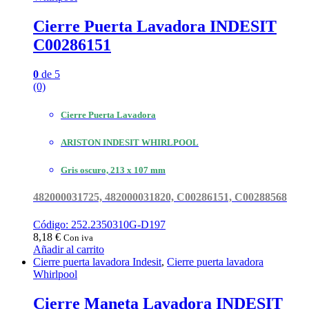
Cierre Puerta Lavadora INDESIT
C00286151
0
de 5
(0)
Cierre Puerta Lavadora
ARISTON INDESIT WHIRLPOOL
Gris oscuro, 213 x 107 mm
482000031725, 482000031820, C00286151, C00288568
Código: 252.2350310G-D197
8,18
€
Con iva
Añadir al carrito
Cierre puerta lavadora Indesit
,
Cierre puerta lavadora
Whirlpool
Cierre Maneta Lavadora INDESIT