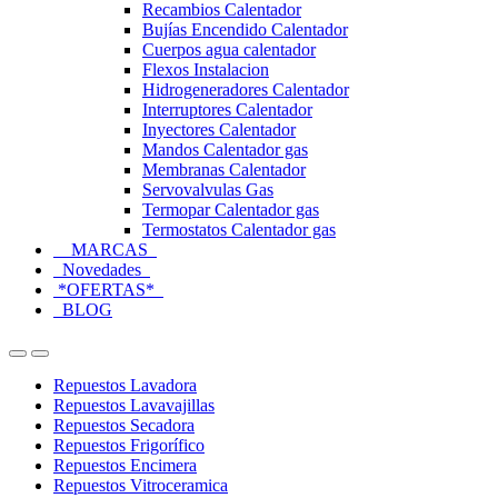
Recambios Calentador
Bujías Encendido Calentador
Cuerpos agua calentador
Flexos Instalacion
Hidrogeneradores Calentador
Interruptores Calentador
Inyectores Calentador
Mandos Calentador gas
Membranas Calentador
Servovalvulas Gas
Termopar Calentador gas
Termostatos Calentador gas
MARCAS
Novedades
*OFERTAS*
BLOG
Open
Close
Repuestos Lavadora
Repuestos Lavavajillas
Repuestos Secadora
Repuestos Frigorífico
Repuestos Encimera
Repuestos Vitroceramica