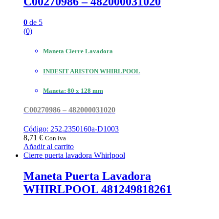
C00270986 – 482000031020
0
de 5
(0)
Maneta Cierre Lavadora
INDESIT ARISTON WHIRLPOOL
Maneta: 80 x 128 mm
C00270986 – 482000031020
Código: 252.2350160a-D1003
8,71
€
Con iva
Añadir al carrito
Cierre puerta lavadora Whirlpool
Maneta Puerta Lavadora
WHIRLPOOL 481249818261