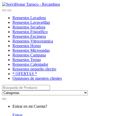
Saltar
saltar
a
al
Open
Close
navegación
contenido
Repuestos Lavadora
Repuestos Lavavajillas
Repuestos Secadora
Repuestos Frigorífico
Repuestos Encimera
Repuestos Vitroceramica
Repuestos Horno
Repuestos Microondas
Repuestos Campana
Repuestos Termo
Repuestos Calentador
Repuestos pequeño electro
* OFERTAS *
Opiniones de nuestros clientes
Buscar:
My
Entrar en mi Cuenta?
Account
Entrar