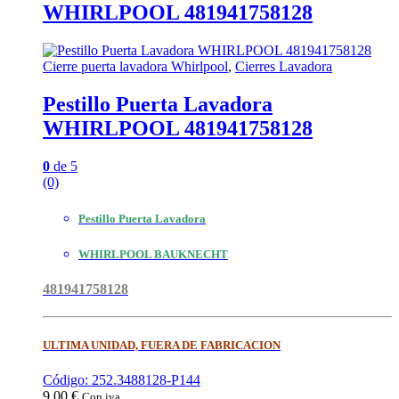
WHIRLPOOL 481941758128
Cierre puerta lavadora Whirlpool
,
Cierres Lavadora
Pestillo Puerta Lavadora
WHIRLPOOL 481941758128
0
de 5
(0)
Pestillo Puerta Lavadora
WHIRLPOOL BAUKNECHT
481941758128
ULTIMA UNIDAD, FUERA DE FABRICACION
Código: 252.3488128-P144
9,00
€
Con iva