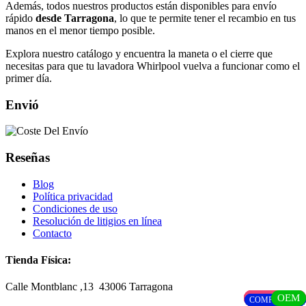
Además, todos nuestros productos están disponibles para envío
rápido
desde Tarragona
, lo que te permite tener el recambio en tus
manos en el menor tiempo posible.
Explora nuestro catálogo y encuentra la maneta o el cierre que
necesitas para que tu lavadora Whirlpool vuelva a funcionar como el
primer día.
Envió
Reseñas
Blog
Política privacidad
Condiciones de uso
Resolución de litigios en línea
Contacto
Tienda Física:
Calle Montblanc ,13 43006
Tarragona
ORIGINAL
ORIGINAL
ORIGINAL
ORIGINAL
ORIGINAL
OEM
OEM
COMPATIBLE
COMPATIBLE
COMPATIBLE
COMPATIBLE
COMPATIBLE
COMPATIBLE
COMPATIBLE
COMPATIBLE
COMPATIBLE
COMPATIBLE
COMPATIBLE