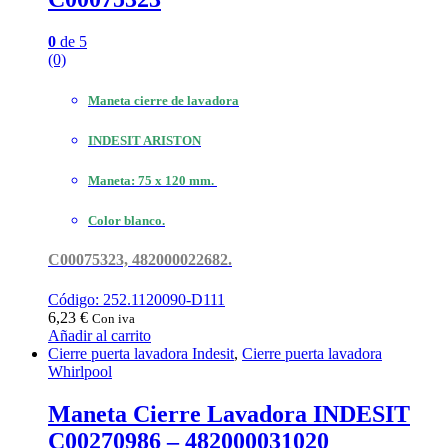
0
de 5
(0)
Maneta cierre de lavadora
INDESIT ARISTON
Maneta: 75 x 120 mm.
Color blanco.
C00075323, 482000022682.
Código: 252.1120090-D111
6,23
€
Con iva
Añadir al carrito
Cierre puerta lavadora Indesit
,
Cierre puerta lavadora
Whirlpool
Maneta Cierre Lavadora INDESIT
C00270986 – 482000031020