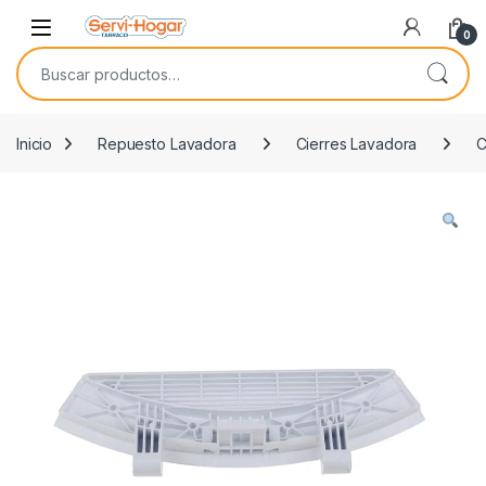
Saltar a navegación
saltar al contenido
Open
0
Buscar por:
Inicio
Repuesto Lavadora
Cierres Lavadora
C