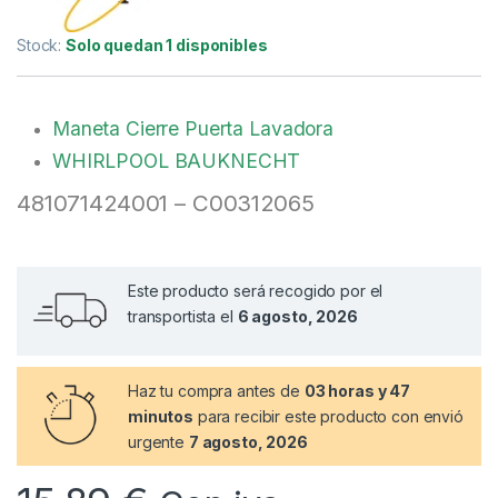
Stock:
Solo quedan 1 disponibles
Maneta Cierre Puerta Lavadora
WHIRLPOOL BAUKNECHT
481071424001 – C00312065
Este producto será recogido por el
transportista el
6 agosto, 2026
Haz tu compra antes de
03 horas y 47
minutos
para recibir este producto con envió
urgente
7 agosto, 2026