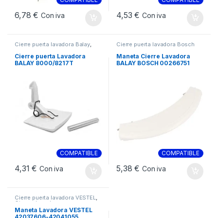
6,78
€
4,53
€
Con iva
Con iva
Cierre puerta lavadora Balay
,
Cierre puerta lavadora Bosch
Cierre puerta lavadora Bosch
,
Cierres Lavadora
Cierre puerta Lavadora
Maneta Cierre Lavadora
BALAY 8000/8217T
BALAY BOSCH 00266751
COMPLETO. 069637
COMPATIBLE
COMPATIBLE
4,31
€
5,38
€
Con iva
Con iva
Cierre puerta lavadora VESTEL
,
Cierres Lavadora
Maneta Lavadora VESTEL
42037606-42041055