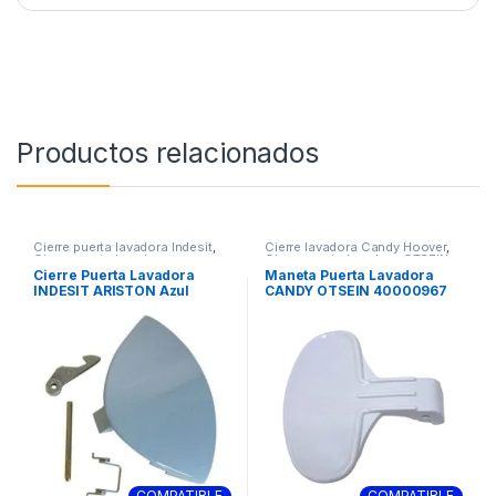
Productos relacionados
Cierre puerta lavadora Indesit
,
Cierre lavadora Candy Hoover
,
Cierre puerta lavadora
Cierre puerta lavadora OTSEIN
Whirlpool
,
Cierres Lavadora
Cierre Puerta Lavadora
Maneta Puerta Lavadora
INDESIT ARISTON Azul
CANDY OTSEIN 40000967
C00076447
COMPATIBLE
COMPATIBLE