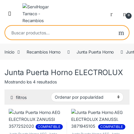
Saltar a navegación
saltar al contenido
Open
0
Buscar por:
Inicio
Recambios Horno
Junta Puerta Horno
Jun
Junta Puerta Horno ELECTROLUX
Ordenado por popularidad
Mostrando los 4 resultados
filtros
COMPATIBLE
COMPATIBLE
Junta Puerta Horno AEG
,
Junta
Junta Puerta Horno AEG
,
Junta