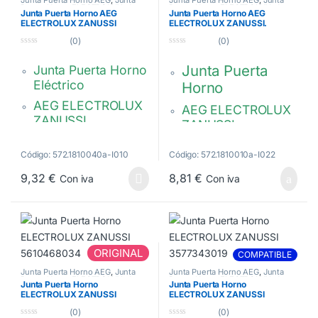
Puerta Horno ELECTROLUX
,
Junta
Puerta Horno ELECTROLUX
,
Junta
Junta Puerta Horno AEG
Junta Puerta Horno AEG
Puerta Horno ZANUSSI
Puerta Horno ZANUSSI
ELECTROLUX ZANUSSI
ELECTROLUX ZANUSSI.
3577252020
3871945105
(0)
(0)
0
0
d
d
Junta Puerta
Junta Puerta Horno
e
e
5
5
Eléctrico
Horno
AEG ELECTROLUX
AEG ELECTROLUX
ZANUSSI
ZANUSSI
450 x 350 x 10 mm.
400 x 290 mm. 4
4 ganchos
Código: 572.1810040a-I010
Código: 572.1810010a-I022
ganchos.
3577252020
9,32
€
8,81
€
Con iva
Con iva
3304363017,
3871945105
ORIGINAL
COMPATIBLE
Junta Puerta Horno AEG
,
Junta
Junta Puerta Horno AEG
,
Junta
Puerta Horno ELECTROLUX
,
Junta
Puerta Horno ELECTROLUX
,
Junta
Junta Puerta Horno
Junta Puerta Horno
Puerta Horno ZANUSSI
Puerta Horno ZANUSSI
ELECTROLUX ZANUSSI
ELECTROLUX ZANUSSI
5610468034
3577343019
(0)
(0)