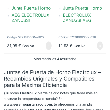
0
0
d
d
Junta Puerta Horno
Junta Puerta Horno
e
e
5
5
AEG ELECTROLUX
ELECTROLUX
ZANUSSI
ZANUSSI AEG
1600 mm. Grueso:
Dimensiones: 440 x
10 mm. 27
320 mm, elástica.
ganchos.
Código: 572.1810080o-I027
Código: 572.1810030o-I028
3577343019,
Calidad Original
3577352010
31,98
€
12,93
€
Con iva
Con iva
5610468034
Ordenado por popula
Mostrando los 4 resultados
Juntas de Puerta de Horno Electrolux –
Recambios Originales y Compatibles
para la Máxima Eficiencia
¿Tu horno
Electrolux
pierde calor o notas que tarda más en
alcanzar la temperatura deseada? En
www.servihogartarraco.com
, te ofrecemos una amplia
selección de
juntas de puerta de horno Electrolux
, incluyendo