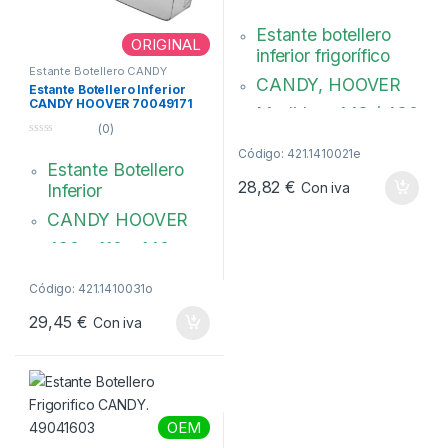
0
d
Estante botellero
e
ORIGINAL
5
inferior frigorífico
Estante Botellero CANDY
CANDY, HOOVER
Estante Botellero Inferior
CANDY HOOVER 70049171
Medidas: 443 / 430
(0)
x 110 x 90 mm.
0
Código: 421.1410021e
d
Distancia entre
Estante Botellero
e
5
fijaciones: 424 mm.
28,82
€
Con iva
Inferior
Transparente.
CANDY HOOVER
Sin serigrafiar
480 x 110 x 140 mm
Código original:
70049171
Código: 421.1410031o
49120243
29,45
€
Con iva
OEM