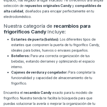
espacio, has llegado al lugar indicado. Te ofrecemos una amplia
selección de
repuestos originales Candy
y
compatibles de
alta calidad
, diseñados para encajar perfectamente en tu
electrodoméstico.
Nuestra categoría de
recambios para
frigoríficos Candy
incluye:
Estantes de puerta (baldas):
Los diferentes tipos de
estantes que componen la puerta de tu frigorífico Candy,
ideales para botes, huevos o envases pequeños.
Botelleros:
Para una correcta organización de tus
bebidas, evitando derrames y optimizando el espacio
interno.
Cajones de verdura y congelador:
Para completar la
funcionalidad y capacidad de almacenamiento de tu
frigorífico.
Encuentra el
recambio Candy
exacto para tu modelo de
frigorífico. Nuestra tienda te facilita la búsqueda para que
puedas solucionar la avería o mejorar la organización de tu