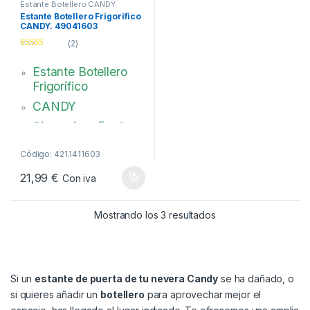
Estante Botellero CANDY
Estante Botellero Frigorifico
CANDY. 49041603
(2)
Valorad
o con
Estante Botellero
3.00
de
5
Frigorífico
CANDY
Sin serigrafia de
Candy
Código: 421.1411603
49041603
21,99
€
Con iva
Ordenado por popul
Mostrando los 3 resultados
Si un
estante de puerta de tu nevera Candy
se ha dañado, o
si quieres añadir un
botellero
para aprovechar mejor el