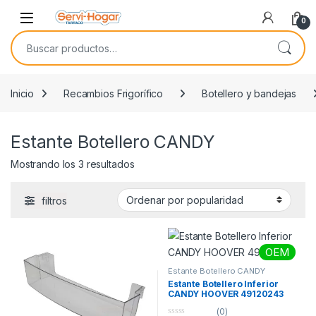
Saltar a navegación
saltar al contenido
Open
0
Buscar por:
Inicio
Recambios Frigorífico
Botellero y bandejas
Estante Botellero CANDY
Ordenado por popularidad
Mostrando los 3 resultados
filtros
OEM
Estante Botellero CANDY
Estante Botellero Inferior
CANDY HOOVER 49120243
(0)