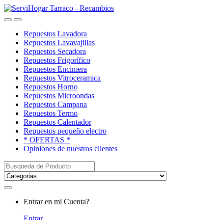
Saltar
saltar
a
al
Open
Close
navegación
contenido
Repuestos Lavadora
Repuestos Lavavajillas
Repuestos Secadora
Repuestos Frigorífico
Repuestos Encimera
Repuestos Vitroceramica
Repuestos Horno
Repuestos Microondas
Repuestos Campana
Repuestos Termo
Repuestos Calentador
Repuestos pequeño electro
* OFERTAS *
Opiniones de nuestros clientes
Buscar:
My
Entrar en mi Cuenta?
Account
Entrar