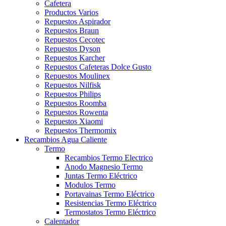
Cafetera
Productos Varios
Repuestos Aspirador
Repuestos Braun
Repuestos Cecotec
Repuestos Dyson
Repuestos Karcher
Repuestos Cafeteras Dolce Gusto
Repuestos Moulinex
Repuestos Nilfisk
Repuestos Philips
Repuestos Roomba
Repuestos Rowenta
Repuestos Xiaomi
Repuestos Thermomix
Recambios Agua Caliente
Termo
Recambios Termo Electrico
Anodo Magnesio Termo
Juntas Termo Eléctrico
Modulos Termo
Portavainas Termo Eléctrico
Resistencias Termo Eléctrico
Termostatos Termo Eléctrico
Calentador