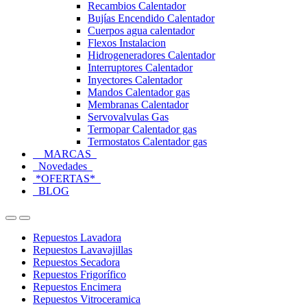
Recambios Calentador
Bujías Encendido Calentador
Cuerpos agua calentador
Flexos Instalacion
Hidrogeneradores Calentador
Interruptores Calentador
Inyectores Calentador
Mandos Calentador gas
Membranas Calentador
Servovalvulas Gas
Termopar Calentador gas
Termostatos Calentador gas
MARCAS
Novedades
*OFERTAS*
BLOG
Open
Close
Repuestos Lavadora
Repuestos Lavavajillas
Repuestos Secadora
Repuestos Frigorífico
Repuestos Encimera
Repuestos Vitroceramica