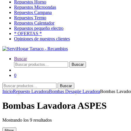
Repuestos Horno
Repuestos Microondas
Repuestos Campana
Repuestos Termo
Repuestos Calentador
Repuestos pequeño electro
* OFERTAS *
Opiniones de nuestros clientes
Buscar
Buscar
Buscar
por:
0
Buscar
Buscar
por:
Inicio
Repuesto Lavadora
Bombas Desagüe Lavadora
Bombas Lavado
Bombas Lavadora ASPES
Ordenado
Mostrando los 9 resultados
por
popularidad
filtros