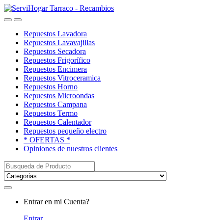
Saltar
saltar
a
al
Open
Close
navegación
contenido
Repuestos Lavadora
Repuestos Lavavajillas
Repuestos Secadora
Repuestos Frigorífico
Repuestos Encimera
Repuestos Vitroceramica
Repuestos Horno
Repuestos Microondas
Repuestos Campana
Repuestos Termo
Repuestos Calentador
Repuestos pequeño electro
* OFERTAS *
Opiniones de nuestros clientes
Buscar:
My
Entrar en mi Cuenta?
Account
Entrar