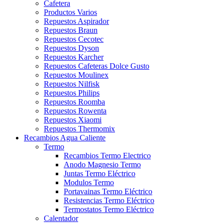
Cafetera
Productos Varios
Repuestos Aspirador
Repuestos Braun
Repuestos Cecotec
Repuestos Dyson
Repuestos Karcher
Repuestos Cafeteras Dolce Gusto
Repuestos Moulinex
Repuestos Nilfisk
Repuestos Philips
Repuestos Roomba
Repuestos Rowenta
Repuestos Xiaomi
Repuestos Thermomix
Recambios Agua Caliente
Termo
Recambios Termo Electrico
Anodo Magnesio Termo
Juntas Termo Eléctrico
Modulos Termo
Portavainas Termo Eléctrico
Resistencias Termo Eléctrico
Termostatos Termo Eléctrico
Calentador