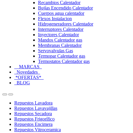
Recambios Calentador
Bujías Encendido Calentador
Cuerpos agua calentador
Flexos Instalacion
Hidrogeneradores Calentador
Interruptores Calentador
Inyectores Calentador
Mandos Calentador gas
Membranas Calentador
Servovalvulas Gas
Termopar Calentador gas
Termostatos Calentador gas
MARCAS
Novedades
*OFERTAS*
BLOG
Open
Close
Repuestos Lavadora
Repuestos Lavavajillas
Repuestos Secadora
Repuestos Frigorífico
Repuestos Encimera
Repuestos Vitroceramica