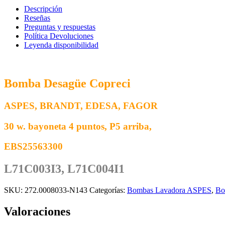
EBS2556-
Descripción
3300
Reseñas
FAGOR
Preguntas y respuestas
EDESA
Política Devoluciones
L71C003I3
Leyenda disponibilidad
cantidad
Bomba Desagüe Copreci
ASPES, BRANDT, EDESA, FAGOR
30 w. bayoneta 4 puntos, P5 arriba,
EBS25563300
L71C003I3, L71C004I1
SKU:
272.0008033-N143
Categorías:
Bombas Lavadora ASPES
,
Bo
Valoraciones