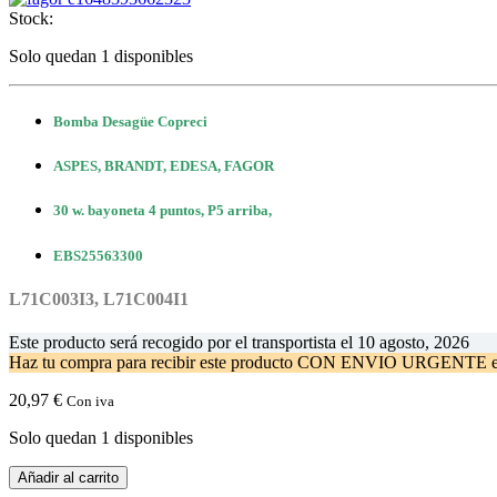
Stock:
Solo quedan 1 disponibles
Bomba Desagüe Copreci
ASPES, BRANDT, EDESA, FAGOR
30 w. bayoneta 4 puntos, P5 arriba,
EBS25563300
L71C003I3, L71C004I1
Este producto será recogido por el transportista el
10 agosto, 2026
Haz tu compra
para recibir este producto CON ENVIO URGENTE 
20,97
€
Con iva
Solo quedan 1 disponibles
Bomba
Añadir al carrito
Copreci