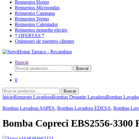
Repuestos Horno
Repuestos Microondas
Repuestos Campana
Repuestos Termo
Repuestos Calentador
Repuestos pequeño electro
* OFERTAS *
Opiniones de nuestros clientes
Buscar
Buscar
Buscar
por:
0
Buscar
Buscar
por:
Inicio
Repuesto Lavadora
Bombas Desagüe Lavadora
Bombas Lavad
Bombas Lavadora ASPES
,
Bombas Lavadora EDESA
,
Bombas La
Bomba Copreci EBS2556-330