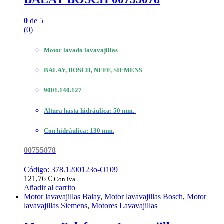
0
de 5
(0)
Motor lavado lavavajillas
BALAY, BOSCH, NEFF, SIEMENS
9001.140.127
Altura hasta hidráulica: 50 mm.
Con hidráulica: 130 mm.
00755078
Código: 378.1200123o-O109
121,76
€
Con iva
Añadir al carrito
Motor lavavajillas Balay
,
Motor lavavajillas Bosch
,
Motor
lavavajillas Siemens
,
Motores Lavavajillas