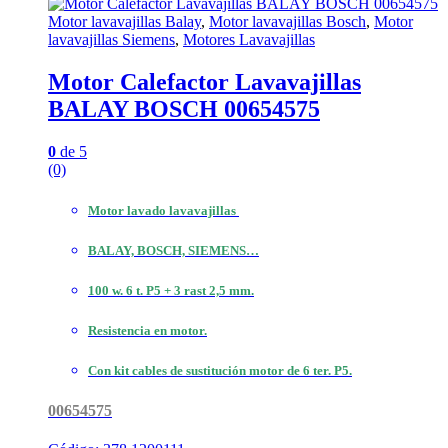
Motor lavavajillas Balay
,
Motor lavavajillas Bosch
,
Motor
lavavajillas Siemens
,
Motores Lavavajillas
Motor Calefactor Lavavajillas
BALAY BOSCH 00654575
0
de 5
(0)
Motor lavado lavavajillas
BALAY, BOSCH, SIEMENS…
100 w. 6 t. P5 + 3 rast 2,5 mm.
Resistencia en motor.
Con kit cables de sustitución motor de 6 ter. P5.
00654575