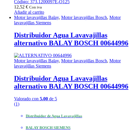
Código: 373.1200097E-O125
12,52
€
Con iva
Añadir al carrito
Motor lavavajillas Balay
,
Motor lavavajillas Bosch
,
Motor
lavavajillas Siemens
Distribuidor Agua Lavavajillas
alternativo BALAY BOSCH 00644996
Motor lavavajillas Balay
,
Motor lavavajillas Bosch
,
Motor
lavavajillas Siemens
Distribuidor Agua Lavavajillas
alternativo BALAY BOSCH 00644996
Valorado con
5.00
de 5
(1)
Distribuidor de Agua Lavavajillas
BALAY BOSCH SIEMENS