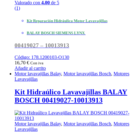
Valorado con
4.00
de 5
(1)
Kit Reparación Hidráulica Motor Lavavajillas
BALAY BOSCH SIEMENS LYNX
00419027 – 10013913
Código: 178.1200103-O130
16,70
€
Con iva
Añadir al carrito
Motor lavavajillas Balay
,
Motor lavavajillas Bosch
,
Motores
Lavavajillas
Kit Hidraúlico Lavavajillas BALAY
BOSCH 00419027-10013913
Motor lavavajillas Balay
,
Motor lavavajillas Bosch
,
Motores
Lavavajillas