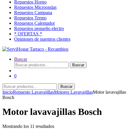
Repuestos Horno
Repuestos Microondas
Repuestos Campana
Repuestos Termo
Repuestos Calentador
Repuestos pequeño electro
* OFERTAS *
Opiniones de nuestros clientes
Buscar
Buscar
Buscar
por:
0
Buscar
Buscar
por:
Inicio
Repuesto Lavavajillas
Motores Lavavajillas
Motor lavavajillas
Bosch
Motor lavavajillas Bosch
Ordenado
Mostrando los 11 resultados
por