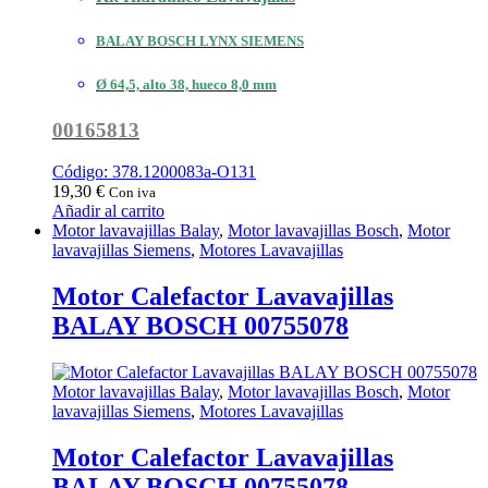
BALAY BOSCH LYNX SIEMENS
Ø 64,5, alto 38, hueco 8,0 mm
00165813
Código: 378.1200083a-O131
19,30
€
Con iva
Añadir al carrito
Motor lavavajillas Balay
,
Motor lavavajillas Bosch
,
Motor
lavavajillas Siemens
,
Motores Lavavajillas
Motor Calefactor Lavavajillas
BALAY BOSCH 00755078
Motor lavavajillas Balay
,
Motor lavavajillas Bosch
,
Motor
lavavajillas Siemens
,
Motores Lavavajillas
Motor Calefactor Lavavajillas
BALAY BOSCH 00755078