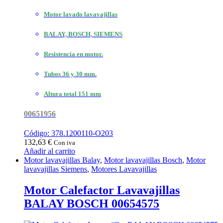
Motor lavado lavavajillas
BALAY, BOSCH, SIEMENS
Resistencia en motor.
Tubos 36 y 30 mm.
Altura total 151 mm
00651956
Código: 378.1200110-O203
132,63
€
Con iva
Añadir al carrito
Motor lavavajillas Balay
,
Motor lavavajillas Bosch
,
Motor
lavavajillas Siemens
,
Motores Lavavajillas
Motor Calefactor Lavavajillas
BALAY BOSCH 00654575