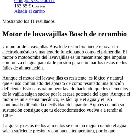
Código: 378.1200111
153,55
€
Con iva
Añadir al carrito
Ordenado
Mostrando los 11 resultados
por
popularidad
Motor de lavavajillas Bosch de recambio
Un motor de lavavajillas Bosch de recambio puede renovar tu
electrodoméstico y mantenerlo funcionando como el primer día. El
motor o motobomba del lavavajillas es un mecanismo que impulsa
con fuerza el agua para darle presión para eliminar los restos de los
útiles de alimentación.
Aunque el motor del lavavajillas es resistente, es lógico y natural
que el uso continuado del aparato dé como resultado una función
deficiente. Esto causará un peor lavado haciendo que los elementos
de la vajilla salgan sucios por la escasa potencia del agua. Aunque el
motor es un sistema mecánico, es fácil que el agua y el uso
continuado dificulte la efectividad del aparato. Aquí es cuando su
sustitución consigue que tu electrodoméstico vuelva a a rendir al
100%.
La grasa y restos de los alimentos se elimina mejor cuando el agua
sale a suficiente presión y con buena temperatura, por lo que