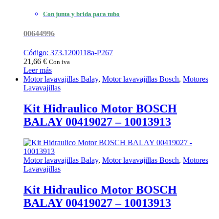
Con junta y brida para tubo
00644996
Código: 373.1200118a-P267
21,66
€
Con iva
Leer más
Motor lavavajillas Balay
,
Motor lavavajillas Bosch
,
Motores
Lavavajillas
Kit Hidraulico Motor BOSCH
BALAY 00419027 – 10013913
Motor lavavajillas Balay
,
Motor lavavajillas Bosch
,
Motores
Lavavajillas
Kit Hidraulico Motor BOSCH
BALAY 00419027 – 10013913