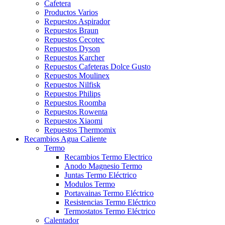
Cafetera
Productos Varios
Repuestos Aspirador
Repuestos Braun
Repuestos Cecotec
Repuestos Dyson
Repuestos Karcher
Repuestos Cafeteras Dolce Gusto
Repuestos Moulinex
Repuestos Nilfisk
Repuestos Philips
Repuestos Roomba
Repuestos Rowenta
Repuestos Xiaomi
Repuestos Thermomix
Recambios Agua Caliente
Termo
Recambios Termo Electrico
Anodo Magnesio Termo
Juntas Termo Eléctrico
Modulos Termo
Portavainas Termo Eléctrico
Resistencias Termo Eléctrico
Termostatos Termo Eléctrico
Calentador