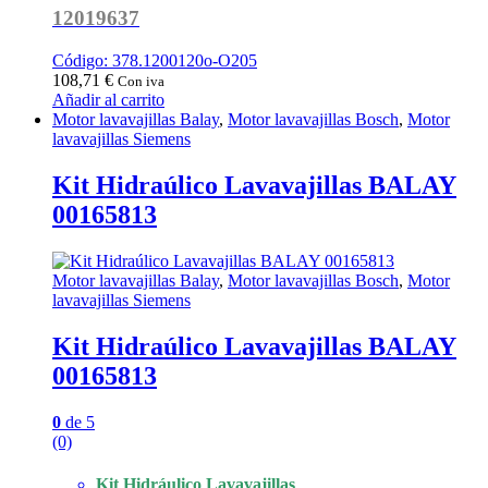
12019637
Código: 378.1200120o-O205
108,71
€
Con iva
Añadir al carrito
Motor lavavajillas Balay
,
Motor lavavajillas Bosch
,
Motor
lavavajillas Siemens
Kit Hidraúlico Lavavajillas BALAY
00165813
Motor lavavajillas Balay
,
Motor lavavajillas Bosch
,
Motor
lavavajillas Siemens
Kit Hidraúlico Lavavajillas BALAY
00165813
0
de 5
(0)
Kit Hidráulico Lavavajillas