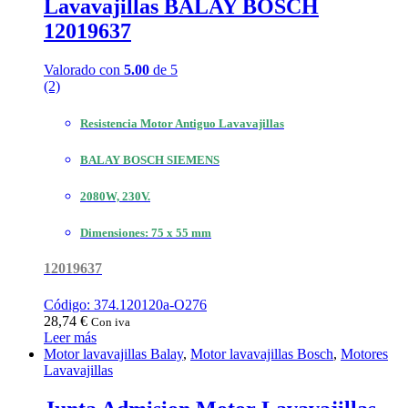
Lavavajillas BALAY BOSCH
12019637
Valorado con
5.00
de 5
(2)
Resistencia Motor Antiguo Lavavajillas
BALAY BOSCH SIEMENS
2080W, 230V.
Dimensiones: 75 x 55 mm
12019637
Código: 374.120120a-O276
28,74
€
Con iva
Leer más
Motor lavavajillas Balay
,
Motor lavavajillas Bosch
,
Motores
Lavavajillas