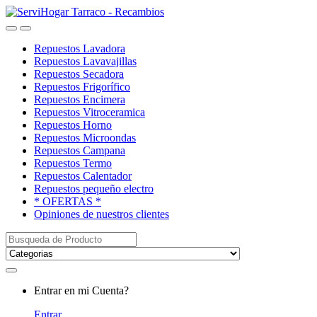
Saltar
saltar
a
al
Open
Close
navegación
contenido
Repuestos Lavadora
Repuestos Lavavajillas
Repuestos Secadora
Repuestos Frigorífico
Repuestos Encimera
Repuestos Vitroceramica
Repuestos Horno
Repuestos Microondas
Repuestos Campana
Repuestos Termo
Repuestos Calentador
Repuestos pequeño electro
* OFERTAS *
Opiniones de nuestros clientes
Buscar:
My
Entrar en mi Cuenta?
Account
Entrar