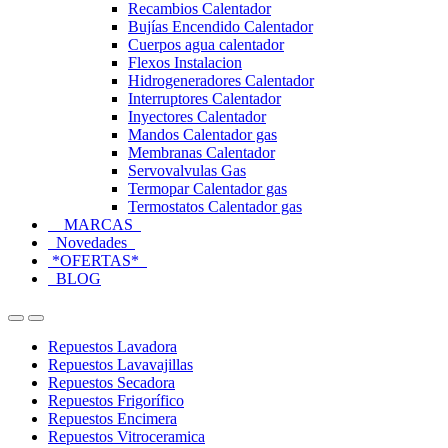
Recambios Calentador
Bujías Encendido Calentador
Cuerpos agua calentador
Flexos Instalacion
Hidrogeneradores Calentador
Interruptores Calentador
Inyectores Calentador
Mandos Calentador gas
Membranas Calentador
Servovalvulas Gas
Termopar Calentador gas
Termostatos Calentador gas
MARCAS
Novedades
*OFERTAS*
BLOG
Open
Close
Repuestos Lavadora
Repuestos Lavavajillas
Repuestos Secadora
Repuestos Frigorífico
Repuestos Encimera
Repuestos Vitroceramica