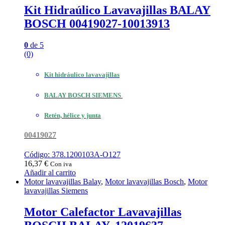
Kit Hidraúlico Lavavajillas BALAY
BOSCH 00419027-10013913
0
de 5
(0)
Kit hidráulico lavavajillas
BALAY BOSCH SIEMENS
Retén, hélice y junta
00419027
Código: 378.1200103A-O127
16,37
€
Con iva
Añadir al carrito
Motor lavavajillas Balay
,
Motor lavavajillas Bosch
,
Motor
lavavajillas Siemens
Motor Calefactor Lavavajillas