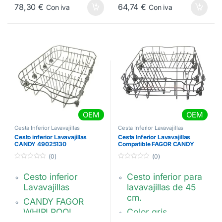
8090030159 –
374 x 509 x 124
78,30
€
64,74
€
Con iva
Con iva
mm
140133729099 –
1561446319
Gris oscuro.
12976000007851,
81785589,
49033617
OEM
OEM
Cesta Inferior Lavavajillas
Cesta Inferior Lavavajillas
Cesto inferior Lavavajillas
Cesta Inferior Lavavajillas
CANDY 49025130
Compatible FAGOR CANDY
VMI000556
(0)
(0)
0
0
d
d
Cesto inferior
Cesto inferior para
e
e
5
5
Lavavajillas
lavavajillas de 45
cm.
CANDY FAGOR
WHIRLPOOL
Color gris.