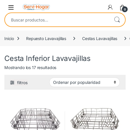
Saltar a navegación
saltar al contenido
Open
0
Buscar por:
Inicio
Repuesto Lavavajillas
Cestas Lavavajillas
Cesta Inferior Lavavajillas
Ordenado por popularidad
Mostrando los 17 resultados
filtros