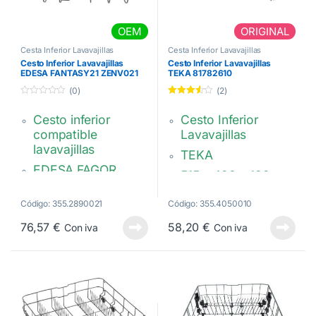
OEM
ORIGINAL
Cesta Inferior Lavavajillas
Cesta Inferior Lavavajillas
Cesto Inferior Lavavajillas
Cesto Inferior Lavavajillas
EDESA FANTASY21 ZENV021
TEKA 81782610
VMI000082
(0)
(2)
0
Valorado
d
con
3.50
Cesto inferior
Cesto Inferior
e
de 5
5
compatible
Lavavajillas
lavavajillas
TEKA
EDESA FAGOR
515 x 498 x 122
FANTASY21,
mm. Gris oscuro.
SPRING21,
Código: 355.2890021
Código: 355.4050010
2 Raspas traseras
ZENV021 , V021
abatibles
76,57
€
58,20
€
Con iva
Con iva
COLOR GRIS, Modelo
81782610
blanco agotado.
VMI000082 –
AS0028693 –
VMI000436