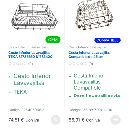
OEM
COMPATIBLE
Cesta Inferior Lavavajillas
Cesta Inferior Lavavajillas
Cesto Inferior Lavavajillas
Cesta Inferior Lavavajillas
TEKA 81785650 81785420
Compatible de 45 cm.
(0)
(0)
0
0
d
d
Cesto Inferior
Cesta Inferior
e
e
5
5
Lavavajillas
Lavavajillas
Compatible
TEKA
Para Lavavajillas de
523 x 511 x 134 mm
45 cm
Gris oscuro
Color gris.
Código: 335.4050061e
Código: 355.2897299-O100
2 Raspas abatibles
Medidas: 372 x 495
74,51
€
66,91
€
Con iva
Con iva
x 130 mm.
81785650,