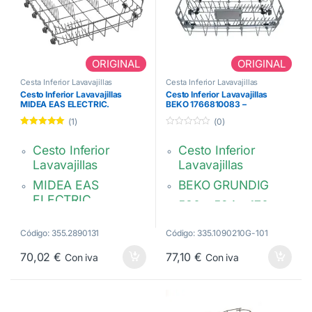
ORIGINAL
ORIGINAL
Cesta Inferior Lavavajillas
Cesta Inferior Lavavajillas
Cesto Inferior Lavavajillas
Cesto Inferior Lavavajillas
MIDEA EAS ELECTRIC.
BEKO 1766810083 –
12976000006251
C00864574
(1)
(0)
Valorado con
0
5.00
de 5
d
Cesto Inferior
Cesto Inferior
e
5
Lavavajillas
Lavavajillas
MIDEA EAS
BEKO GRUNDIG
ELECTRIC
530 x 524 x 170
520 x 510 x 145 mm
mm
Código: 355.2890131
Código: 335.1090210G-101
Gris oscuro
Gris claro
70,02
€
77,10
€
Con iva
Con iva
12976000006251,
1766810083 –
AS0073848,
C00864574
1045617