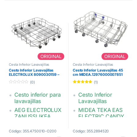
81785420
Cesto Alternativo:
VMI000556
ORIGINAL
ORIGINAL
Cesta Inferior Lavavajillas
Cesta Inferior Lavavajillas
Cesto Inferior Lavavajillas
Cesto Inferior Lavavajillas 45
ELECTROLUX 8090030159 –
cm MIDEA.12976000007851
140133729099
(0)
(1)
0
Valorado con
d
5.00
de 5
Cesto inferior para
Cesto Inferior
e
5
lavavajillas
Lavavajillas
AEG ELECTROLUX
MIDEA TEKA EAS
ZANUSSI IKEA
ELECTRIC CANDY
Medidas: 524 x
Para lavavajillas de
515mm
45 cm de ancho
Código: 355.4750010-O200
Código: 355.2894520