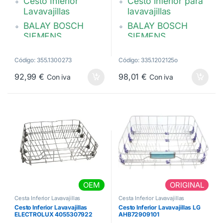
Cesto Inferior
Cesto inferior para
e
e
5
5
Lavavajillas
lavavajillas
BALAY BOSCH
BALAY BOSCH
SIEMENS
SIEMENS
528 x 515 x 145
Medidas: 527 x 513
mm. Gris claro
x 190 mm.
Código: 355.1300273
Código: 335.1202125o
20000273
Color gris claro. 2
92,99
€
98,01
€
Con iva
Con iva
unidades abatibles.
20002125
OEM
ORIGINAL
Cesta Inferior Lavavajillas
Cesta Inferior Lavavajillas
Cesto Inferior Lavavajillas
Cesto Inferior Lavavajillas LG
ELECTROLUX 4055307922
AHB72909101