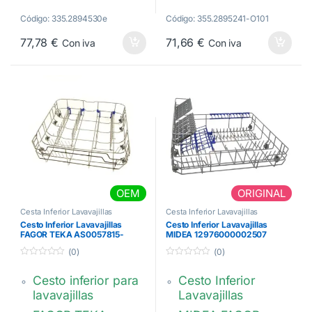
372 x 502 x 130
Medidas: 372 x 495
mm
x 130 mm.
Código: 335.2894530e
Código: 355.2895241-O101
49025130,
Códigos
77,78
€
71,66
€
Con iva
Con iva
VMI000556,
originales:
482000099353
49025130,
49017779,
49028737,
ST0036364,
VMI000556.
OEM
ORIGINAL
Cesta Inferior Lavavajillas
Cesta Inferior Lavavajillas
Cesto Inferior Lavavajillas
Cesto Inferior Lavavajillas
FAGOR TEKA AS0057815-
MIDEA 12976000002507
81785182
(0)
(0)
0
0
d
d
Cesto inferior para
Cesto Inferior
e
e
5
5
lavavajillas
Lavavajillas