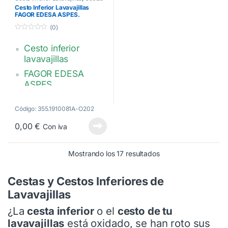
Lavavajillas
Cesto Inferior Lavavajillas
FAGOR EDESA ASPES.
LV0860100
(0)
0
d
Cesto inferior
e
5
lavavajillas
FAGOR EDESA
ASPES
LV0860100
Código: 355.1910081A-O202
0,00
€
Con iva
Ordenado por popul
Mostrando los 17 resultados
Cestas y Cestos Inferiores de
Lavavajillas
¿La
cesta inferior
o el
cesto de tu
lavavajillas
está oxidado, se han roto sus