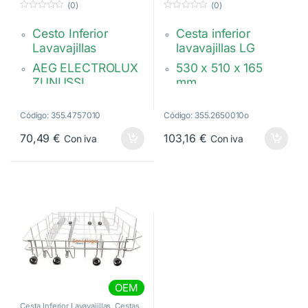
(0)
(0)
0
0
d
d
Cesto Inferior
Cesta inferior
e
e
5
5
Lavavajillas
lavavajillas LG
AEG ELECTROLUX
530 x 510 x 165
ZUNUSSI
mm.
515 x 498 x 122
Gris oscuro.
mm. Gris oscuro.
Código: 355.4757010
Código: 355.2650010o
Con raspas
2 Raspas traseras
abatibles para 30
70,49
€
103,16
€
Con iva
Con iva
abatibles
platos.
4055307922
Calidad Original
AHB72909101
OEM
Cesta Inferior Lavavajillas
,
Cestas