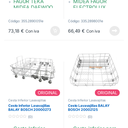
FAGOR TEKA
MIDEA FAGOR
MIDEA DAEWOO
ELECTROLUX
BEKO
Medidas: 518 x 518
x 180/ 150 mm.
488 x 458 x 210
Código: 355.2890051e
Código: 335.2898001e
mm
Color gris.
73,18
€
66,49
€
Con iva
Con iva
Color Gris
AS0057815,
12976000002507
AS0034955,
81785182
ORIGINAL
ORIGINAL
Cesta Inferior Lavavajillas
Cesta Inferior Lavavajillas
Cesto Inferior Lavavajillas
Cesto Lavavajillas BALAY
BALAY BOSCH 20000273
BOSCH 20002125
(0)
(0)
0
0
d
d