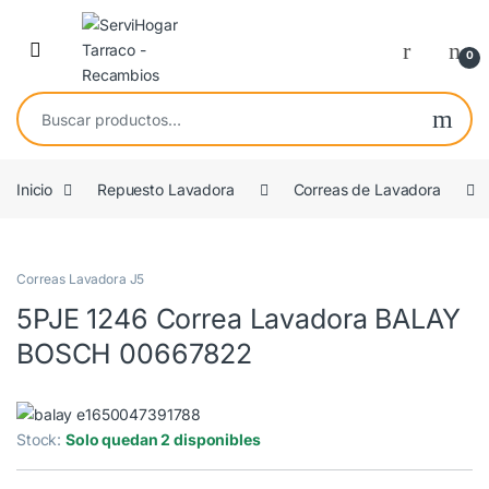
Saltar a navegación
saltar al contenido
Open
0
Buscar por:
Inicio
Repuesto Lavadora
Correas de Lavadora
ORIGINAL
Correas Lavadora J5
5PJE 1246 Correa Lavadora BALAY
BOSCH 00667822
Stock:
Solo quedan 2 disponibles