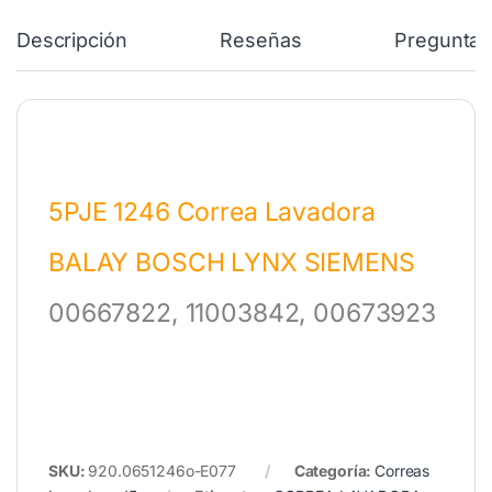
Descripción
Reseñas
Preguntas
5PJE 1246 Correa Lavadora
BALAY BOSCH LYNX SIEMENS
00667822, 11003842, 00673923
SKU:
920.0651246o-E077
Categoría:
Correas