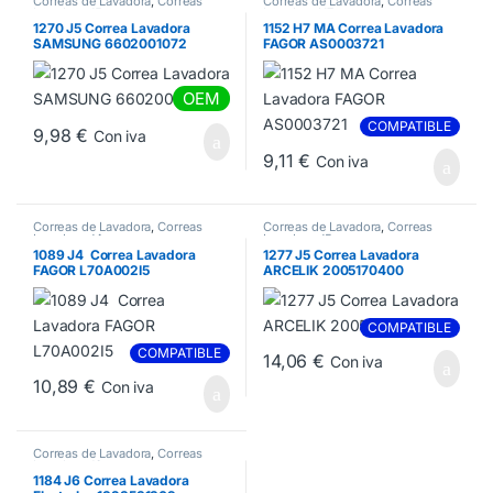
Correas de Lavadora
,
Correas
Correas de Lavadora
,
Correas
Lavadora J5
Lavadora H7
1270 J5 Correa Lavadora
1152 H7 MA Correa Lavadora
SAMSUNG 6602001072
FAGOR AS0003721
OEM
COMPATIBLE
9,98
€
Con iva
9,11
€
Con iva
Correas de Lavadora
,
Correas
Correas de Lavadora
,
Correas
Lavadora J4
Lavadora J5
1089 J4 Correa Lavadora
1277 J5 Correa Lavadora
FAGOR L70A002I5
ARCELIK 2005170400
COMPATIBLE
COMPATIBLE
14,06
€
Con iva
10,89
€
Con iva
Correas de Lavadora
,
Correas
Lavadora J6
1184 J6 Correa Lavadora