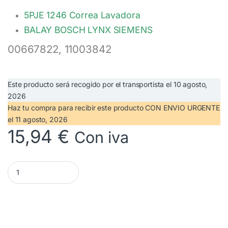
5PJE 1246 Correa Lavadora
BALAY BOSCH LYNX SIEMENS
00667822, 11003842
Este producto será recogido por el transportista el
10 agosto,
2026
Haz tu compra
para recibir este producto CON ENVIO URGENTE
el
11 agosto, 2026
15,94
€
Con iva
5PJE 1246 Correa Lavadora BALAY BOSCH 00667822 cantidad