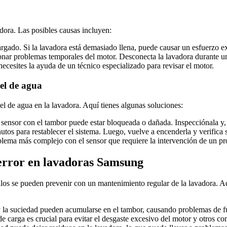
dora. Las posibles causas incluyen:
argado. Si la lavadora está demasiado llena, puede causar un esfuerzo e
ionar problemas temporales del motor. Desconecta la lavadora durante u
 necesites la ayuda de un técnico especializado para revisar el motor.
el de agua
l de agua en la lavadora. Aquí tienes algunas soluciones:
sensor con el tambor puede estar bloqueada o dañada. Inspecciónala y, 
tos para restablecer el sistema. Luego, vuelve a encenderla y verifica 
oblema más complejo con el sensor que requiere la intervención de un pr
 error en lavadoras Samsung
los se pueden prevenir con un mantenimiento regular de la lavadora. 
 y la suciedad pueden acumularse en el tambor, causando problemas de f
e carga es crucial para evitar el desgaste excesivo del motor y otros c