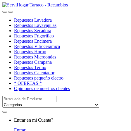
Saltar
saltar
a
al
Open
Close
navegación
contenido
Repuestos Lavadora
Repuestos Lavavajillas
Repuestos Secadora
Repuestos Frigorífico
Repuestos Encimera
Repuestos Vitroceramica
Repuestos Horno
Repuestos Microondas
Repuestos Campana
Repuestos Termo
Repuestos Calentador
Repuestos pequeño electro
* OFERTAS *
Opiniones de nuestros clientes
Buscar:
My
Entrar en mi Cuenta?
Account
Entrar