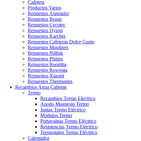
Cafetera
Productos Varios
Repuestos Aspirador
Repuestos Braun
Repuestos Cecotec
Repuestos Dyson
Repuestos Karcher
Repuestos Cafeteras Dolce Gusto
Repuestos Moulinex
Repuestos Nilfisk
Repuestos Philips
Repuestos Roomba
Repuestos Rowenta
Repuestos Xiaomi
Repuestos Thermomix
Recambios Agua Caliente
Termo
Recambios Termo Electrico
Anodo Magnesio Termo
Juntas Termo Eléctrico
Modulos Termo
Portavainas Termo Eléctrico
Resistencias Termo Eléctrico
Termostatos Termo Eléctrico
Calentador