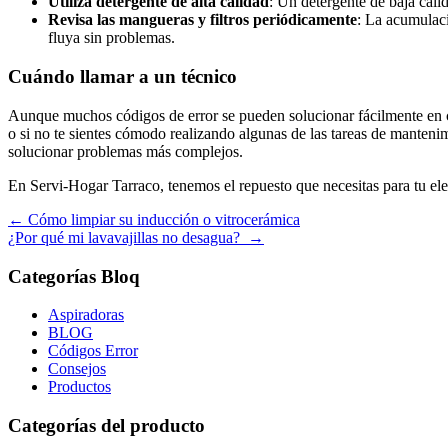
Utiliza detergente de alta calidad
: Un detergente de baja cali
Revisa las mangueras y filtros periódicamente
: La acumulaci
fluya sin problemas.
Cuándo llamar a un técnico
Aunque muchos códigos de error se pueden solucionar fácilmente en casa
o si no te sientes cómodo realizando algunas de las tareas de mantenimi
solucionar problemas más complejos.
En Servi-Hogar Tarraco, tenemos el repuesto que necesitas para tu ele
Navegación
←
Cómo limpiar su inducción o vitrocerámica
¿Por qué mi lavavajillas no desagua?
→
de
entradas
Categorías Bloq
Aspiradoras
BLOG
Códigos Error
Consejos
Productos
Categorías del producto