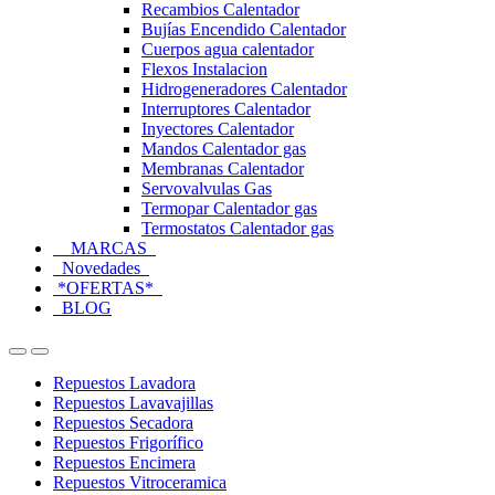
Recambios Calentador
Bujías Encendido Calentador
Cuerpos agua calentador
Flexos Instalacion
Hidrogeneradores Calentador
Interruptores Calentador
Inyectores Calentador
Mandos Calentador gas
Membranas Calentador
Servovalvulas Gas
Termopar Calentador gas
Termostatos Calentador gas
MARCAS
Novedades
*OFERTAS*
BLOG
Open
Close
Repuestos Lavadora
Repuestos Lavavajillas
Repuestos Secadora
Repuestos Frigorífico
Repuestos Encimera
Repuestos Vitroceramica