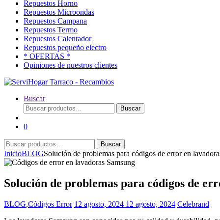
Repuestos Horno
Repuestos Microondas
Repuestos Campana
Repuestos Termo
Repuestos Calentador
Repuestos pequeño electro
* OFERTAS *
Opiniones de nuestros clientes
Buscar
Buscar
Buscar
por:
0
Buscar
Buscar
por:
Inicio
BLOG
Solución de problemas para códigos de error en lavado
Solución de problemas para códigos de er
BLOG
,
Códigos Error
12 agosto, 2024
12 agosto, 2024
Celebrand