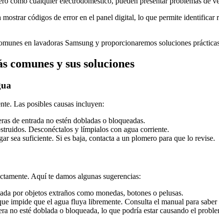
ero como cualquier electrodoméstico, pueden presentar problemas de v
 mostrar códigos de error en el panel digital, lo que permite identifica
comunes en lavadoras Samsung y proporcionaremos soluciones prácticas p
s comunes y sus soluciones
gua
nte. Las posibles causas incluyen:
ras de entrada no estén dobladas o bloqueadas.
bstruidos. Desconéctalos y límpialos con agua corriente.
r sea suficiente. Si es baja, contacta a un plomero para que lo revise.
ectamente. Aquí te damos algunas sugerencias:
eada por objetos extraños como monedas, botones o pelusas.
o que impide que el agua fluya libremente. Consulta el manual para saber 
ra no esté doblada o bloqueada, lo que podría estar causando el probl