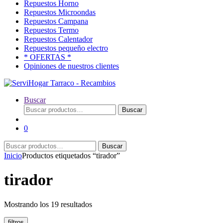
Repuestos Horno
Repuestos Microondas
Repuestos Campana
Repuestos Termo
Repuestos Calentador
Repuestos pequeño electro
* OFERTAS *
Opiniones de nuestros clientes
Buscar
Buscar
Buscar
por:
0
Buscar
Buscar
por:
Inicio
Productos etiquetados “tirador”
tirador
Ordenado
Mostrando los 19 resultados
por
popularidad
filtros