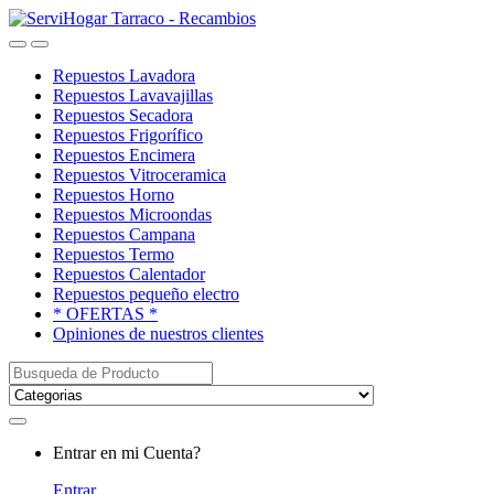
Saltar
saltar
a
al
Open
Close
navegación
contenido
Repuestos Lavadora
Repuestos Lavavajillas
Repuestos Secadora
Repuestos Frigorífico
Repuestos Encimera
Repuestos Vitroceramica
Repuestos Horno
Repuestos Microondas
Repuestos Campana
Repuestos Termo
Repuestos Calentador
Repuestos pequeño electro
* OFERTAS *
Opiniones de nuestros clientes
Buscar:
My
Entrar en mi Cuenta?
Account
Entrar