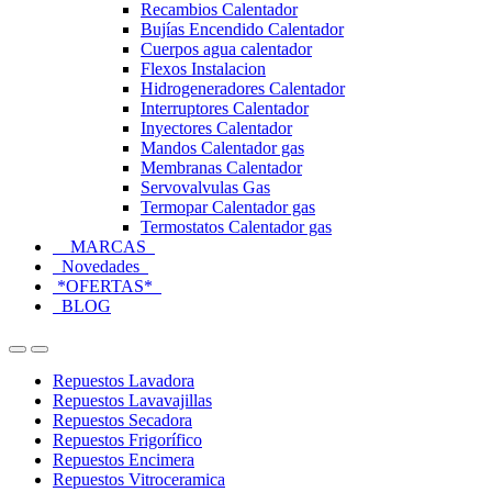
Recambios Calentador
Bujías Encendido Calentador
Cuerpos agua calentador
Flexos Instalacion
Hidrogeneradores Calentador
Interruptores Calentador
Inyectores Calentador
Mandos Calentador gas
Membranas Calentador
Servovalvulas Gas
Termopar Calentador gas
Termostatos Calentador gas
MARCAS
Novedades
*OFERTAS*
BLOG
Open
Close
Repuestos Lavadora
Repuestos Lavavajillas
Repuestos Secadora
Repuestos Frigorífico
Repuestos Encimera
Repuestos Vitroceramica