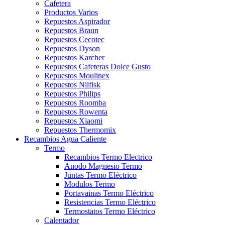
Cafetera
Productos Varios
Repuestos Aspirador
Repuestos Braun
Repuestos Cecotec
Repuestos Dyson
Repuestos Karcher
Repuestos Cafeteras Dolce Gusto
Repuestos Moulinex
Repuestos Nilfisk
Repuestos Philips
Repuestos Roomba
Repuestos Rowenta
Repuestos Xiaomi
Repuestos Thermomix
Recambios Agua Caliente
Termo
Recambios Termo Electrico
Anodo Magnesio Termo
Juntas Termo Eléctrico
Modulos Termo
Portavainas Termo Eléctrico
Resistencias Termo Eléctrico
Termostatos Termo Eléctrico
Calentador