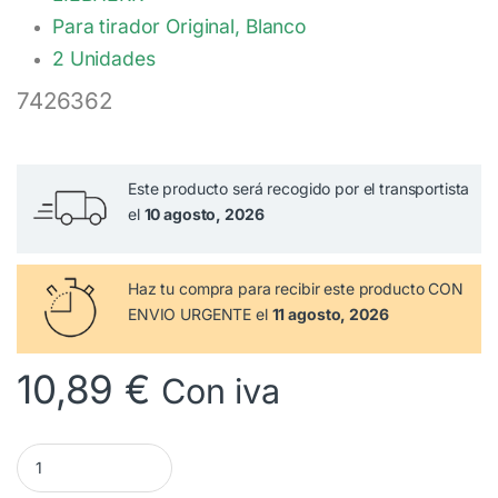
Para tirador Original, Blanco
2 Unidades
7426362
Este producto será recogido por el transportista
el
10 agosto, 2026
Haz tu compra
para recibir este producto CON
ENVIO URGENTE el
11 agosto, 2026
10,89
€
Con iva
Embellecedor Blanco LIEBHERR ( 2 Unidades ) 7426362 cantidad