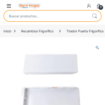
Saltar a navegación
saltar al contenido
Open
0
Buscar por:
Inicio
Recambios Frigorífico
Tirador Puerta Frigorífico