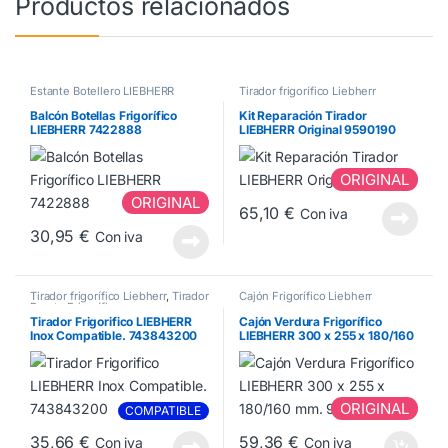
Productos relacionados
Estante Botellero LIEBHERR
Tirador frigorífico Liebherr
Balcón Botellas Frigorífico
Kit Reparación Tirador
LIEBHERR 7422888
LIEBHERR Original 9590190
ORIGINAL
ORIGINAL
65,10
€
Con iva
30,95
€
Con iva
Tirador frigorífico Liebherr
,
Tirador
Cajón Frigorífico Liebherr
Puerta Frigorífico
Tirador Frigorifico LIEBHERR
Cajón Verdura Frigorífico
Inox Compatible. 743843200
LIEBHERR 300 x 255 x 180/160
mm. 9290036
ORIGINAL
COMPATIBLE
35,66
€
59,36
€
Con iva
Con iva