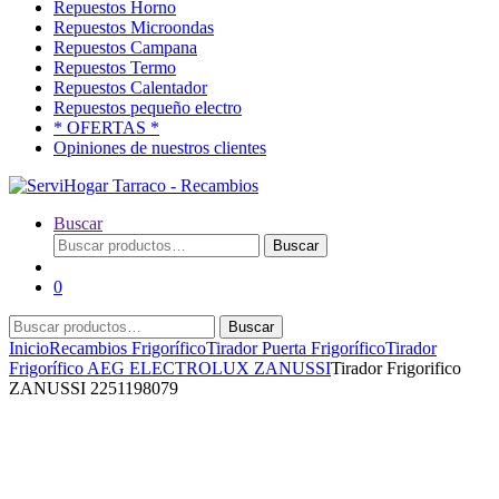
Repuestos Horno
Repuestos Microondas
Repuestos Campana
Repuestos Termo
Repuestos Calentador
Repuestos pequeño electro
* OFERTAS *
Opiniones de nuestros clientes
Buscar
Buscar
Buscar
por:
0
Buscar
Buscar
por:
Inicio
Recambios Frigorífico
Tirador Puerta Frigorífico
Tirador
Frigorífico AEG ELECTROLUX ZANUSSI
Tirador Frigorifico
ZANUSSI 2251198079