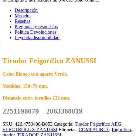
2251198079
cantidad
Descripción
Modelos
Reseñas
Preguntas y respuestas
Política Devoluciones
Leyenda disponibilidad
Tirador Frigorífico ZANUSSI
Color Blanco con agarre Verde.
Medidas: 158×70 mm.
Distancia entre tornillos 132 mm.
2251198079 – 2063368019
SKU:
426.4750400-B053
Categoría:
Tirador Frigorífico AEG
ELECTROLUX ZANUSSI
Etiquetas:
COMPATIBLE
,
frigorifico
,
tirador
,
TIRADOR ZANUSSI