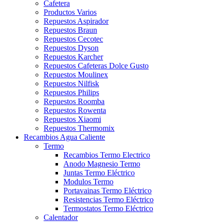
Cafetera
Productos Varios
Repuestos Aspirador
Repuestos Braun
Repuestos Cecotec
Repuestos Dyson
Repuestos Karcher
Repuestos Cafeteras Dolce Gusto
Repuestos Moulinex
Repuestos Nilfisk
Repuestos Philips
Repuestos Roomba
Repuestos Rowenta
Repuestos Xiaomi
Repuestos Thermomix
Recambios Agua Caliente
Termo
Recambios Termo Electrico
Anodo Magnesio Termo
Juntas Termo Eléctrico
Modulos Termo
Portavainas Termo Eléctrico
Resistencias Termo Eléctrico
Termostatos Termo Eléctrico
Calentador