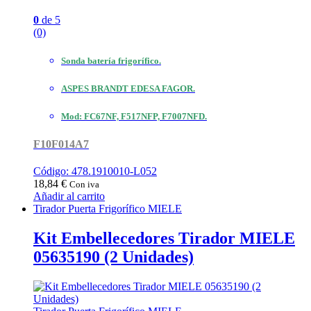
0
de 5
(0)
Sonda batería frigorífico.
ASPES BRANDT EDESA FAGOR.
Mod: FC67NF, F517NFP, F7007NFD.
F10F014A7
Código: 478.1910010-L052
18,84
€
Con iva
Añadir al carrito
Tirador Puerta Frigorífico MIELE
Kit Embellecedores Tirador MIELE
05635190 (2 Unidades)