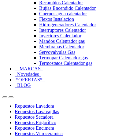
Recambios Calentador
Bujías Encendido Calentador
Cuerpos agua calentador
Flexos Instalacion
Hidrogeneradores Calentador
Interruptores Calentador
Inyectores Calentador
Mandos Calentador gas
Membranas Calentador
Servovalvulas Gas
Termopar Calentador gas
Termostatos Calentador gas
MARCAS
Novedades
*OFERTAS*
BLOG
Open
Close
Repuestos Lavadora
Repuestos Lavavajillas
Repuestos Secadora
Repuestos Frigorífico
Repuestos Encimera
Repuestos Vitroceramica