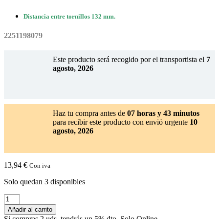
Distancia entre tornillos 132 mm.
2251198079
Este producto será recogido por el transportista el
7
agosto, 2026
Haz tu compra antes de
07 horas y 43 minutos
para recibir este producto con envió urgente
10
agosto, 2026
13,94
€
Con iva
Solo quedan 3 disponibles
Tirador
Frigorifico
Añadir al carrito
ZANUSSI
Si compras 2 uds. tendrás un 5% dto. Solo Online.