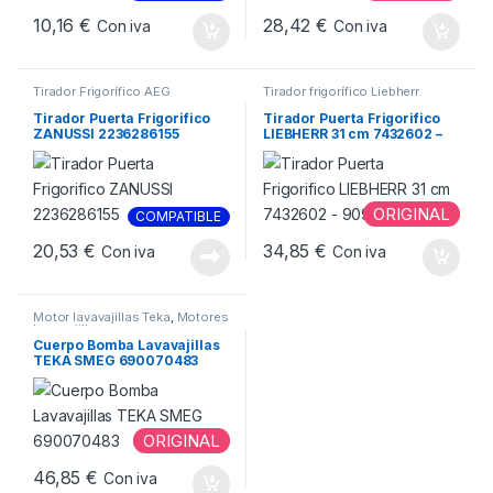
10,16
€
28,42
€
Con iva
Con iva
Tirador Frigorífico AEG
Tirador frigorífico Liebherr
ELECTROLUX ZANUSSI
,
Tirador
Puerta Frigorífico
Tirador Puerta Frigorifico
Tirador Puerta Frigorifico
ZANUSSI 2236286155
LIEBHERR 31 cm 7432602 –
9097210
ORIGINAL
COMPATIBLE
20,53
€
34,85
€
Con iva
Con iva
Motor lavavajillas Teka
,
Motores
Lavavajillas
Cuerpo Bomba Lavavajillas
TEKA SMEG 690070483
ORIGINAL
46,85
€
Con iva