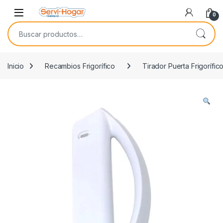
Saltar a navegación
saltar al contenido
Open
0
Buscar por:
Inicio
Recambios Frigorífico
Tirador Puerta Frigorífic