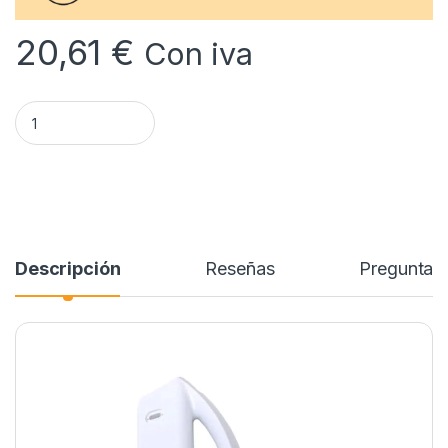
20,61
€
Con iva
Tirador Frigorifico ZANUSSI ZFU625MW Blanco. 2236286056
Descripción
Reseñas
Preguntas 