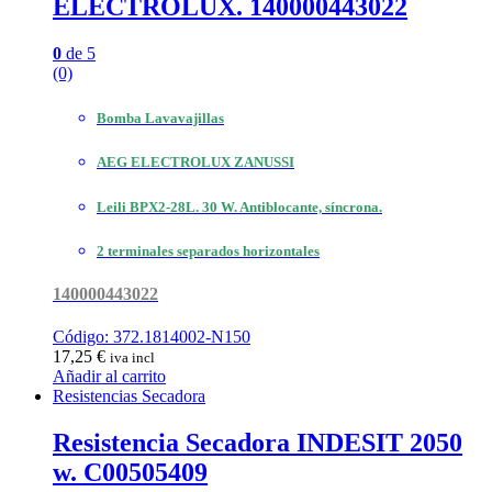
ELECTROLUX. 140000443022
0
de 5
(0)
Bomba Lavavajillas
AEG ELECTROLUX ZANUSSI
Leili BPX2-28L. 30 W. Antiblocante, síncrona.
2 terminales separados horizontales
140000443022
Código: 372.1814002-N150
17,25
€
iva incl
Añadir al carrito
Resistencias Secadora
Resistencia Secadora INDESIT 2050
w. C00505409