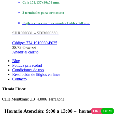
Caja 153/137x80x53 mm.
2 terminales para termostato
Regleta conexión 3 terminales. Cables 560 mm.
SDR000331 – SDR000330.
Código: 774.1910030-P025
38,72
€
iva incl
Añadir al carrito
Blog
Política privacidad
Condiciones de uso
Resolución de litigios en línea
Contacto
Tienda Física:
Calle Montblanc ,13 43006
Tarragona
Horario Atención: 9:00 a 13:00 – horas Lunes a
ORIGINAL
OEM
OEM
OEM
OEM
COMPATIBLE