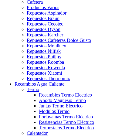
Cafetera
Productos Varios
Repuestos Aspirador
Repuestos Braun
Repuestos Cecotec
Repuestos Dyson
Repuestos Karcher
Repuestos Cafeteras Dolce Gusto
Repuestos Moulinex
Repuestos Nilfisk
Repuestos Philips
Repuestos Roomba
Repuestos Rowenta
Repuestos Xiaomi
Repuestos Thermomix
Recambios Agua Caliente
Termo
Recambios Termo Electrico
Anodo Magnesio Termo
Juntas Termo Eléctrico
Modulos Termo
Portavainas Termo Eléctrico
Resistencias Termo Eléctrico
Termostatos Termo Eléctrico
Calentador