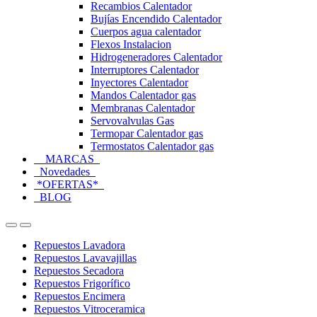
Recambios Calentador
Bujías Encendido Calentador
Cuerpos agua calentador
Flexos Instalacion
Hidrogeneradores Calentador
Interruptores Calentador
Inyectores Calentador
Mandos Calentador gas
Membranas Calentador
Servovalvulas Gas
Termopar Calentador gas
Termostatos Calentador gas
MARCAS
Novedades
*OFERTAS*
BLOG
Open
Close
Repuestos Lavadora
Repuestos Lavavajillas
Repuestos Secadora
Repuestos Frigorífico
Repuestos Encimera
Repuestos Vitroceramica