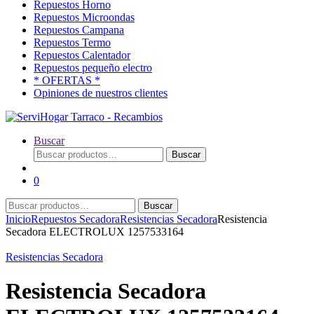
Repuestos Horno
Repuestos Microondas
Repuestos Campana
Repuestos Termo
Repuestos Calentador
Repuestos pequeño electro
* OFERTAS *
Opiniones de nuestros clientes
Buscar
Buscar
Buscar
por:
0
Buscar
Buscar
por:
Inicio
Repuestos Secadora
Resistencias Secadora
Resistencia
Secadora ELECTROLUX 1257533164
Resistencias Secadora
Resistencia Secadora