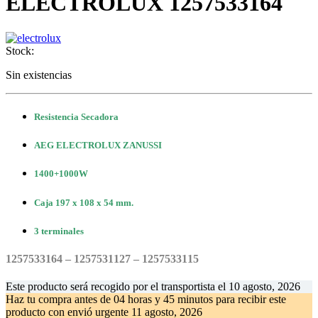
ELECTROLUX 1257533164
Stock:
Sin existencias
Resistencia Secadora
AEG ELECTROLUX ZANUSSI
1400+1000W
Caja 197 x 108 x 54 mm.
3 terminales
1257533164 – 1257531127 – 1257533115
Este producto será recogido por el transportista el
10 agosto, 2026
Haz tu compra antes de
04 horas y 45 minutos
para recibir este
producto con envió urgente
11 agosto, 2026