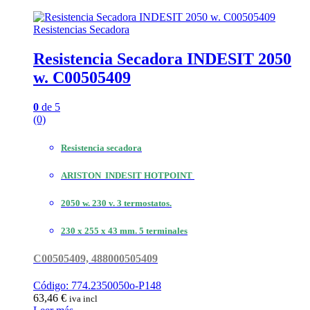
Resistencias Secadora
Resistencia Secadora INDESIT 2050
w. C00505409
0
de 5
(0)
Resistencia secadora
ARISTON
INDESIT HOTPOINT
2050 w. 230 v. 3 termostatos.
230 x 255 x 43 mm. 5 terminales
C00505409, 488000505409
Código: 774.2350050o-P148
63,46
€
iva incl