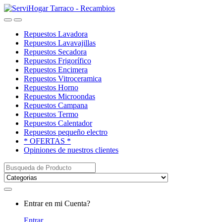
Saltar
saltar
a
al
Open
Close
navegación
contenido
Repuestos Lavadora
Repuestos Lavavajillas
Repuestos Secadora
Repuestos Frigorífico
Repuestos Encimera
Repuestos Vitroceramica
Repuestos Horno
Repuestos Microondas
Repuestos Campana
Repuestos Termo
Repuestos Calentador
Repuestos pequeño electro
* OFERTAS *
Opiniones de nuestros clientes
Buscar:
My
Entrar en mi Cuenta?
Account
Entrar