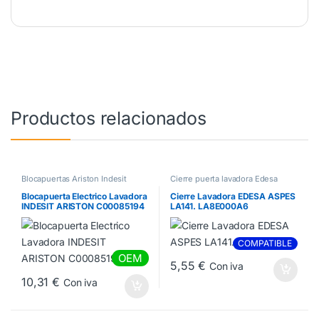
Productos relacionados
Blocapuertas Ariston Indesit
Cierre puerta lavadora Edesa
Blocapuerta Electrico Lavadora
Cierre Lavadora EDESA ASPES
INDESIT ARISTON C00085194
LA141. LA8E000A6
COMPATIBLE
OEM
5,55
€
Con iva
10,31
€
Con iva