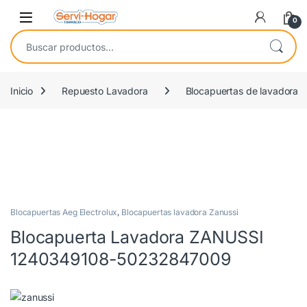
Saltar a navegación
saltar al contenido
Open
0
Buscar por:
Inicio
Repuesto Lavadora
Blocapuertas de lavadora
OEM
Blocapuertas Aeg Electrolux
,
Blocapuertas lavadora Zanussi
Blocapuerta Lavadora ZANUSSI
1240349108-50232847009