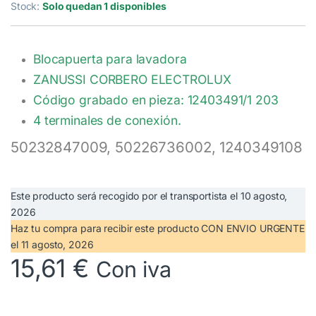
Stock:
Solo quedan 1 disponibles
Blocapuerta para lavadora
ZANUSSI CORBERO ELECTROLUX
Código grabado en pieza: 12403491/1 203
4 terminales de conexión.
50232847009, 50226736002, 1240349108
Este producto será recogido por el transportista el
10 agosto,
2026
Haz tu compra
para recibir este producto CON ENVIO URGENTE
el
11 agosto, 2026
15,61
€
Con iva