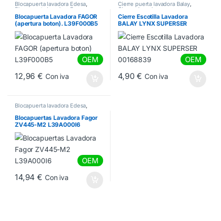
Blocapuerta lavadora Edesa
,
Cierre puerta lavadora Balay
,
Blocapuerta lavadora Fagor
,
Cierres Lavadora
Blocapuertas lavadora Aspes
Blocapuerta Lavadora FAGOR
Cierre Escotilla Lavadora
(apertura boton). L39F000B5
BALAY LYNX SUPERSER
00168839
OEM
OEM
12,96
€
4,90
€
Con iva
Con iva
Blocapuerta lavadora Edesa
,
Blocapuerta lavadora Fagor
,
Blocapuertas lavadora Aspes
Blocapuertas Lavadora Fagor
ZV445-M2 L39A000I6
OEM
14,94
€
Con iva