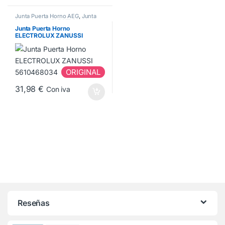
Junta Puerta Horno AEG
,
Junta
Puerta Horno ELECTROLUX
,
Junta
Puerta Horno ZANUSSI
Junta Puerta Horno
ELECTROLUX ZANUSSI
5610468034
ORIGINAL
31,98
€
Con iva
Reseñas