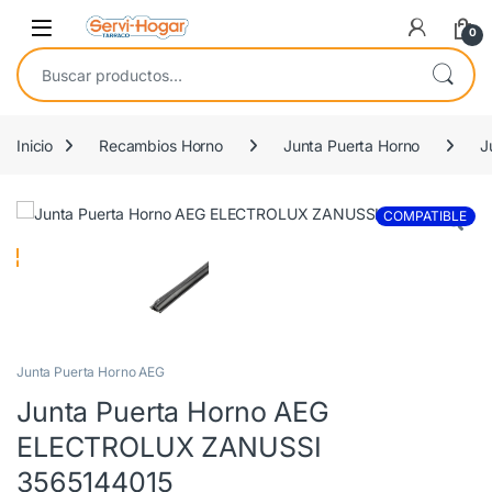
Saltar a navegación
saltar al contenido
Open
0
Buscar por:
Inicio
Recambios Horno
Junta Puerta Horno
J
COMPATIBLE
Junta Puerta Horno AEG
Junta Puerta Horno AEG
ELECTROLUX ZANUSSI
3565144015