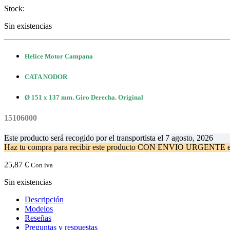
Stock:
Sin existencias
Helice Motor Campana
CATA NODOR
Ø 151 x 137 mm. Giro Derecha. Original
15106000
Este producto será recogido por el transportista el
7 agosto, 2026
Haz tu compra
para recibir este producto CON ENVIO URGENTE 
25,87
€
Con iva
Sin existencias
Descripción
Modelos
Reseñas
Preguntas y respuestas