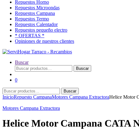
Repuestos Horno
Repuestos Microondas
Repuestos Campana
Repuestos Termo
Repuestos Calentador
Repuestos pequeño electro
* OFERTAS *
Opiniones de nuestros clientes
Buscar
Buscar
Buscar
por:
0
Buscar
Buscar
por:
Inicio
Repuesto Campana
Motores Campana Extractora
Helice Moto
Motores Campana Extractora
Helice Motor Campana CATA 