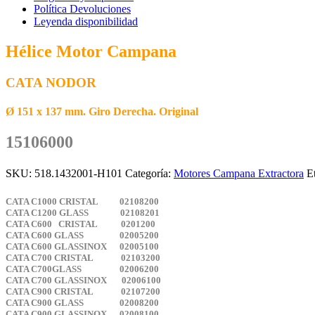
Política Devoluciones
Leyenda disponibilidad
Hélice Motor Campana
CATA NODOR
Ø 151 x 137 mm. Giro Derecha. Original
15106000
SKU:
518.1432001-H101
Categoría:
Motores Campana Extractora
E
CATA C1000 CRISTAL 02108200
CATA C1200 GLASS 02108201
CATA C600 CRISTAL 0201200
CATA C600 GLASS 02005200
CATA C600 GLASSINOX 02005100
CATA C700 CRISTAL 02103200
CATA C700GLASS 02006200
CATA C700 GLASSINOX 02006100
CATA C900 CRISTAL 02107200
CATA C900 GLASS 02008200
CATA C900 GLASSINOX 02008100