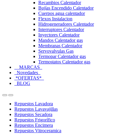
Recambios Calentador
Bujías Encendido Calentador
Cuerpos agua calentador
Flexos Instalacion
Hidrogeneradores Calentador
Interruptores Calentador
Inyectores Calentador
Mandos Calentador gas
Membranas Calentador
Servovalvulas Gas
Termopar Calentador gas
Termostatos Calentador gas
MARCAS
Novedades
*OFERTAS*
BLOG
Open
Close
Repuestos Lavadora
Repuestos Lavavajillas
Repuestos Secadora
Repuestos Frigorífico
Repuestos Encimera
Repuestos Vitroceramica