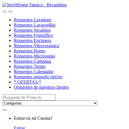
Saltar
saltar
a
al
Open
Close
navegación
contenido
Repuestos Lavadora
Repuestos Lavavajillas
Repuestos Secadora
Repuestos Frigorífico
Repuestos Encimera
Repuestos Vitroceramica
Repuestos Horno
Repuestos Microondas
Repuestos Campana
Repuestos Termo
Repuestos Calentador
Repuestos pequeño electro
* OFERTAS *
Opiniones de nuestros clientes
Buscar:
My
Entrar en mi Cuenta?
Account
Entrar