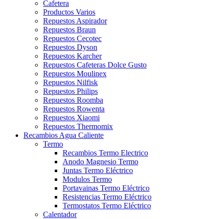
Cafetera
Productos Varios
Repuestos Aspirador
Repuestos Braun
Repuestos Cecotec
Repuestos Dyson
Repuestos Karcher
Repuestos Cafeteras Dolce Gusto
Repuestos Moulinex
Repuestos Nilfisk
Repuestos Philips
Repuestos Roomba
Repuestos Rowenta
Repuestos Xiaomi
Repuestos Thermomix
Recambios Agua Caliente
Termo
Recambios Termo Electrico
Anodo Magnesio Termo
Juntas Termo Eléctrico
Modulos Termo
Portavainas Termo Eléctrico
Resistencias Termo Eléctrico
Termostatos Termo Eléctrico
Calentador