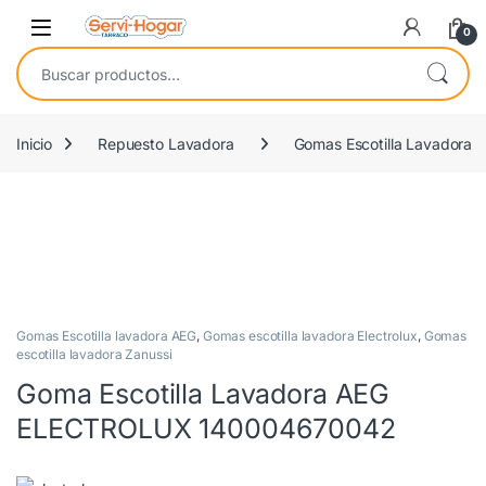
Saltar a navegación
saltar al contenido
Open
0
Buscar por:
Inicio
Repuesto Lavadora
Gomas Escotilla Lavadora
COMPATIBLE
Gomas Escotilla lavadora AEG
,
Gomas escotilla lavadora Electrolux
,
Gomas
escotilla lavadora Zanussi
Goma Escotilla Lavadora AEG
ELECTROLUX 140004670042