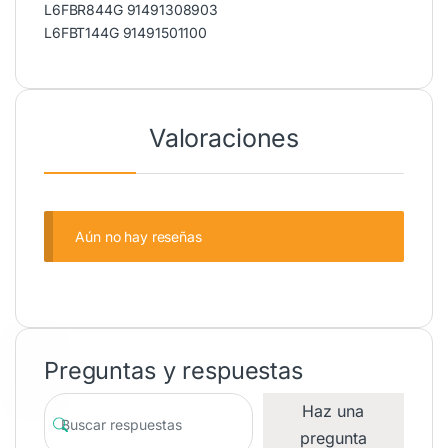
L6FBR844G 91491308903
L6FBT144G 91491501100
Valoraciones
Aún no hay reseñas
Preguntas y respuestas
Haz una
pregunta