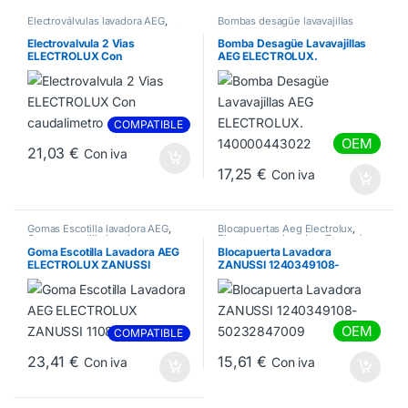
Electroválvulas lavadora AEG
,
Bombas desagüe lavavajillas
Electroválvulas lavadora Zanussi
Electrovalvula 2 Vias
Bomba Desagüe Lavavajillas
ELECTROLUX Con
AEG ELECTROLUX.
caudalimetro 4055017166
140000443022
COMPATIBLE
OEM
21,03
€
Con iva
17,25
€
Con iva
Gomas Escotilla lavadora AEG
,
Blocapuertas Aeg Electrolux
,
Gomas escotilla lavadora
Blocapuertas lavadora Zanussi
Electrolux
,
Gomas escotilla
Goma Escotilla Lavadora AEG
Blocapuerta Lavadora
lavadora Zanussi
ELECTROLUX ZANUSSI
ZANUSSI 1240349108-
1108590421
50232847009
OEM
COMPATIBLE
23,41
€
15,61
€
Con iva
Con iva