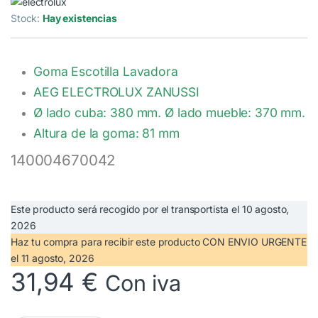
Stock:
Hay existencias
Goma Escotilla Lavadora
AEG ELECTROLUX ZANUSSI
Ø lado cuba: 380 mm. Ø lado mueble: 370 mm.
Altura de la goma: 81 mm
140004670042
Este producto será recogido por el transportista el
10 agosto,
2026
Haz tu compra
para recibir este producto CON ENVIO URGENTE
el
11 agosto, 2026
31,94
€
Con iva