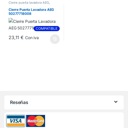
Cierre puerta lavadora AEG
,
Cierre puerta lavadora Electrolux
,
Cierre puerta lavadora Zanussi
Cierre Puerta Lavadora AEG
50277718008
COMPATIBLE
23,11
€
Con iva
Reseñas