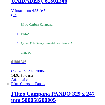
UNIDADES). 61801346
Valorado con
4.86
de 5
(22)
Filtro Carbón Campana
TEKA
4,2cm, Ø12,5cm, contenido en piezas: 2
CNL 1C
61801346
Código: 512.4059086a
14,62
€
iva incl
Añadir al carrito
Filtro Campana Pando
Filtro Campana PANDO 329 x 247
mm 580058200005