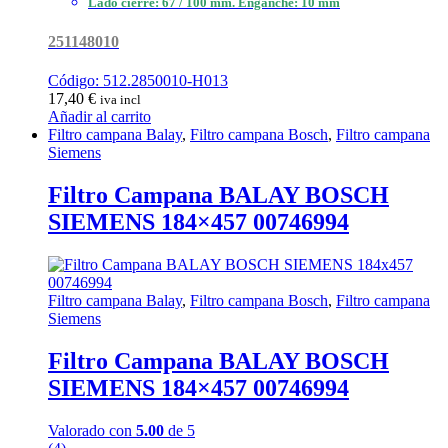
Lado cierre: 67 / 100 mm. Enganche: 10 mm
251148010
Código: 512.2850010-H013
17,40
€
iva incl
Añadir al carrito
Filtro campana Balay
,
Filtro campana Bosch
,
Filtro campana
Siemens
Filtro Campana BALAY BOSCH
SIEMENS 184×457 00746994
Filtro campana Balay
,
Filtro campana Bosch
,
Filtro campana
Siemens
Filtro Campana BALAY BOSCH
SIEMENS 184×457 00746994
Valorado con
5.00
de 5