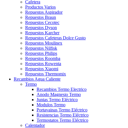
Cafetera
Productos Varios
Repuestos Aspirador
Repuestos Braun
Repuestos Cecotec
Repuestos Dyson
Repuestos Karcher
Repuestos Cafeteras Dolce Gusto
Repuestos Moulinex
Repuestos Nilfisk
Repuestos Philips
Repuestos Roomba
Repuestos Rowenta
Repuestos Xiaomi
Repuestos Thermomix
Recambios Agua Caliente
Termo
Recambios Termo Electrico
Anodo Magnesio Termo
Juntas Termo Eléctrico
Modulos Termo
Portavainas Termo Eléctrico
Resistencias Termo Eléctrico
Termostatos Termo Eléctrico
Calentador