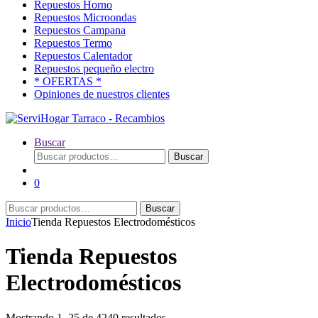
Repuestos Horno
Repuestos Microondas
Repuestos Campana
Repuestos Termo
Repuestos Calentador
Repuestos pequeño electro
* OFERTAS *
Opiniones de nuestros clientes
Buscar
Buscar
Buscar
por:
0
Buscar
Buscar
por:
Inicio
Tienda Repuestos Electrodomésticos
Tienda Repuestos
Electrodomésticos
Ordenado
Mostrando 1–25 de 4240 resultados