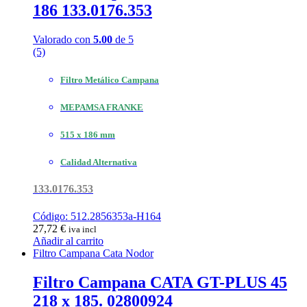
186 133.0176.353
Valorado con
5.00
de 5
(5)
Filtro Metálico Campana
MEPAMSA FRANKE
515 x 186 mm
Calidad Alternativa
133.0176.353
Código: 512.2856353a-H164
27,72
€
iva incl
Añadir al carrito
Filtro Campana Cata Nodor
Filtro Campana CATA GT-PLUS 45
218 x 185. 02800924