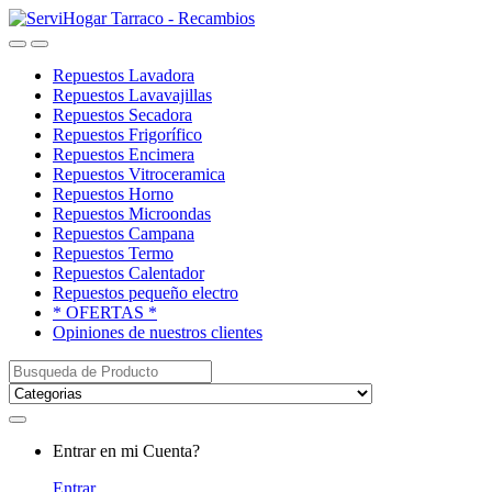
Saltar
saltar
a
al
Open
Close
navegación
contenido
Repuestos Lavadora
Repuestos Lavavajillas
Repuestos Secadora
Repuestos Frigorífico
Repuestos Encimera
Repuestos Vitroceramica
Repuestos Horno
Repuestos Microondas
Repuestos Campana
Repuestos Termo
Repuestos Calentador
Repuestos pequeño electro
* OFERTAS *
Opiniones de nuestros clientes
Buscar:
My
Entrar en mi Cuenta?
Account
Entrar