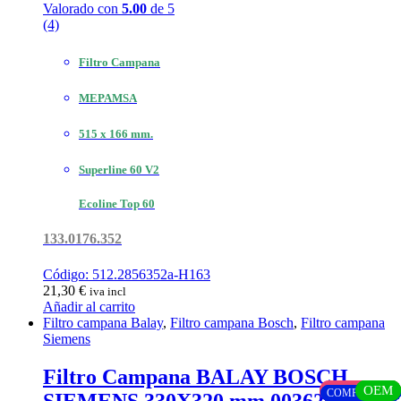
Valorado con
5.00
de 5
(4)
Filtro Campana
MEPAMSA
515 x 166 mm.
Superline 60 V2
Ecoline Top 60
133.0176.352
Código: 512.2856352a-H163
21,30
€
iva incl
Añadir al carrito
Filtro campana Balay
,
Filtro campana Bosch
,
Filtro campana
Siemens
Filtro Campana BALAY BOSCH
ORIGINAL
ORIGINAL
OEM
OEM
OEM
OEM
OEM
OEM
OEM
OEM
COMPATIBLE
COMPATIBLE
COMPATIBLE
COMPATIBLE
COMPATIBLE
COMPATIBLE
COMPATIBLE
COMPATIBLE
COMPATIBLE
COMPATIBLE
COMPATIBLE
COMPATIBLE
COMPATIBLE
COMPATIBLE
COMPATIBLE
SIEMENS 330X320 mm 00362381