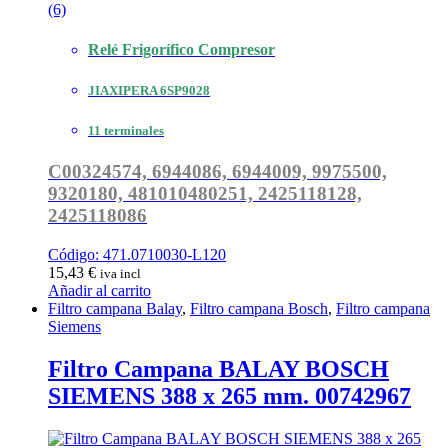
(6)
Relé Frigorífico Compresor
JIAXIPERA 6SP9028
11 terminales
C00324574, 6944086, 6944009, 9975500,
9320180, 481010480251,
2425118128,
2425118086
Código: 471.0710030-L120
15,43
€
iva incl
Añadir al carrito
Filtro campana Balay
,
Filtro campana Bosch
,
Filtro campana
Siemens
Filtro Campana BALAY BOSCH
SIEMENS 388 x 265 mm. 00742967