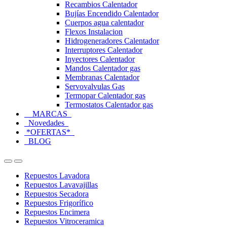
Recambios Calentador
Bujías Encendido Calentador
Cuerpos agua calentador
Flexos Instalacion
Hidrogeneradores Calentador
Interruptores Calentador
Inyectores Calentador
Mandos Calentador gas
Membranas Calentador
Servovalvulas Gas
Termopar Calentador gas
Termostatos Calentador gas
MARCAS
Novedades
*OFERTAS*
BLOG
Open
Close
Repuestos Lavadora
Repuestos Lavavajillas
Repuestos Secadora
Repuestos Frigorífico
Repuestos Encimera
Repuestos Vitroceramica