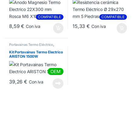
COMPATIBLE
COMPATIBLE
8,59
€
15,33
€
Con iva
Con iva
Portavainas Termo Eléctrico
,
Recambios Termo Electrico
,
Resistencia termo Ariston
,
Kit Portavainas Termo Electrico
Resistencias Termo Eléctrico
ARISTON 1500W
OEM
39,26
€
Con iva