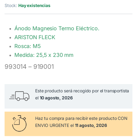
5.00
de 5 en
Stock:
Hay existencias
base a
valoración de
un cliente
Ánodo Magnesio Termo Eléctrico.
ARISTON FLECK
Rosca: M5
Medida: 25,5 x 230 mm
993014 – 919001
Este producto será recogido por el transportista
el
10 agosto, 2026
Haz tu compra
para recibir este producto CON
ENVIO URGENTE el
11 agosto, 2026