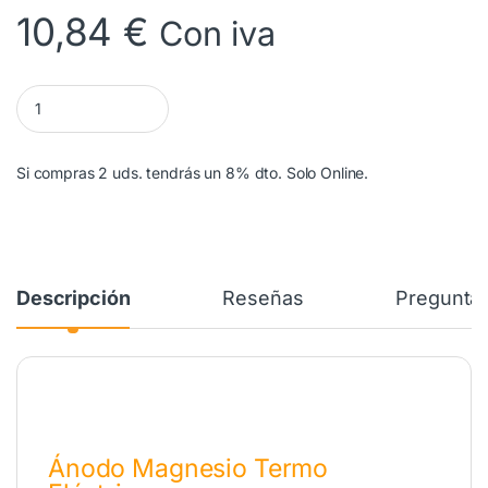
10,84
€
Con iva
Anodo Magnesio Termo Ariston M5 Ø25x230mm. 993014-01 can
Si compras 2 uds. tendrás un 8% dto. Solo Online.
Descripción
Reseñas
Preguntas
Ánodo Magnesio Termo