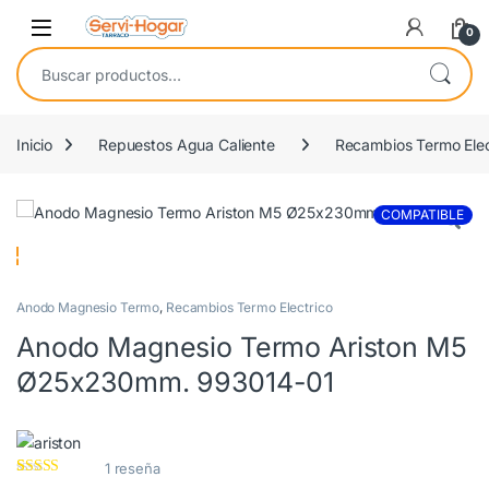
Saltar a navegación
saltar al contenido
Open
0
Buscar por:
Inicio
Repuestos Agua Caliente
Recambios Termo Elec
COMPATIBLE
Anodo Magnesio Termo
,
Recambios Termo Electrico
Anodo Magnesio Termo Ariston M5
Ø25x230mm. 993014-01
1
reseña
Valorado con
1